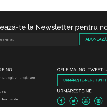
ază-te la Newsletter pentru no
ABONEAZĂ
RE NOI
CELE MAI NOI TWEET-U
/ Strategie / Funcţionare
URMĂREŞTE-NE PE TWITT
URMĂREŞTE-NE
a ICR
de activitate