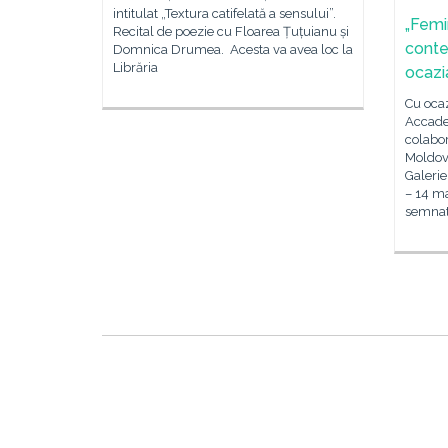
intitulat „Textura catifelată a sensului”.
„Femin
Recital de poezie cu Floarea Țuțuianu și
conte
Domnica Drumea. Acesta va avea loc la
Librăria
ocazi
Cu ocaz
Accade
colabo
Moldova
Galerie
– 14 ma
semnată