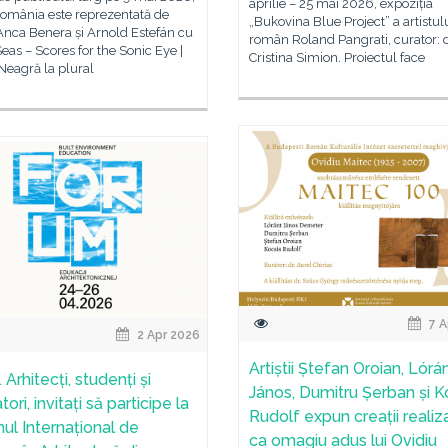
aprilie – 25 mai 2026, expoziția
omânia este reprezentată de
„Bukovina Blue Project” a artistul
i Anca Benera și Arnold Estefán cu
român Roland Pangrati, curator: d
eas – Scores for the Sonic Eye |
Cristina Simion. Proiectul face
Neagră la plural
7 A
2 Apr 2026
Artiștii Ștefan Oroian, Lórá
Arhitecți, studenți și
János, Dumitru Șerban și K
ori, invitați să participe la
Rudolf expun creații realiz
ul Internațional de
ca omagiu adus lui Ovidiu