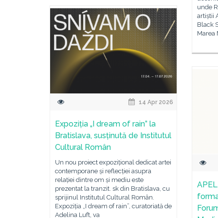
unde R
artiști
Black S
Marea 
14 Apr 2026
Expoziția „I dream of rain” la
Bratislava, susținută de Institutul
Cultural Român
Un nou proiect expozițional dedicat artei
contemporane și reflecției asupra
relației dintre om și mediu este
APEL. 
prezentat la tranzit. sk din Bratislava, cu
format
sprijinul Institutul Cultural Român.
Expoziția „I dream of rain”, curatoriată de
Forum
Adelina Luft, va