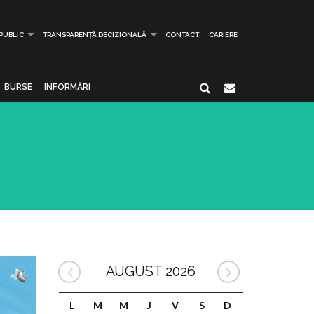
 PUBLIC
TRANSPARENȚĂ DECIZIONALĂ
CONTACT
CARIERE
BURSE
INFORMĂRI
AUGUST 2026
L
M
M
J
V
S
D