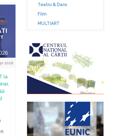
Teatru & Dans
Film
MULTIART
pr 2026
 la
nei,
ală
d
i
28