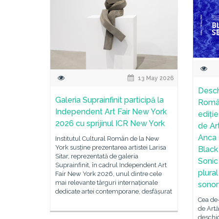
13 May 2026
Desch
Galeria Suprainfinit participă la
Român
Independent Art Fair New York
ediție
2026 cu sprijinul ICR New York
de Ar
Anca 
Institutul Cultural Român de la New
York susține prezentarea artistei Larisa
Black
Sitar, reprezentată de galeria
Sonic
Suprainfinit, în cadrul Independent Art
plura
Fair New York 2026, unul dintre cele
mai relevante târguri internaționale
sonor
dedicate artei contemporane, desfășurat
Cea de-
de Artă
deschid