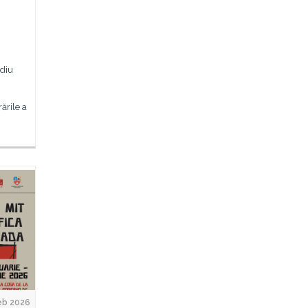
diu
ările a
eb 2026