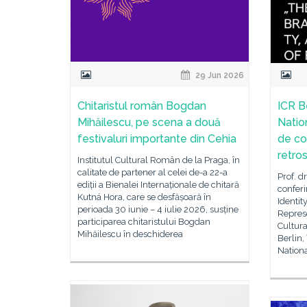
29 Jun 2026
Chitaristul român Bogdan
ICR B
Mihăilescu, pe scena a două
Natio
festivaluri importante din Cehia
de co
retro
Institutul Cultural Român de la Praga, în
calitate de partener al celei de-a 22-a
Prof. d
ediții a Bienalei Internaționale de chitară
conferi
Kutná Hora, care se desfășoară în
Identity
perioada 30 iunie – 4 iulie 2026, susține
Represe
participarea chitaristului Bogdan
Cultura
Mihăilescu în deschiderea
Berlin,
Nation