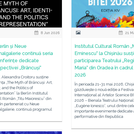
8 Jun 2026
21 M
erlin și Neue
Institutul Cultural Român „
nalgalerie continuă seria
Eminescu” la Chișinău susț
nferințe dedicate
participarea Teatrului „Reg
spectivei „Brâncuși”
Maria” din Oradea în cadrul
2026
r. Alexandra Croitoru susține
nța „The Myth of Brâncuși: Art,
În perioada 21–31 mai 2026, Chiș
, and the Politics of
găzduiește o nouă ediție a Festiva
ntation” la Berlin Institutul
Internațional al Artelor Scenice BI
l Român „Titu Maiorescu” din
2026 – Bienala Teatrului Național
 în parteneriat cu Neue
„Eugène Ionesco”, unul dintre cel
algalerie, continuă programul
importante evenimente dedicate a
performative din Republica