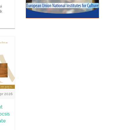
ui
r.
pr 2026
nt
ocsis
ate