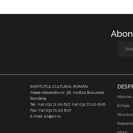
Abone
DESP
INSTITUTUL CULTURAL ROMÂN
Aleea Alexandru nr. 38, 011824 București,
Misiune 
România
Tel.: (+4) 031 71 00 627, (+4) 031 71 00 606
Echipa
Fax: (+4) 031 71 00 607
Structur
E-mail: icr@icr.ro
Rapoarte 
Istoric