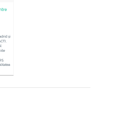
ntre
drid și
ACT),
al
iile
 25
litatea