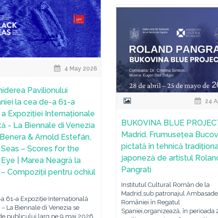
4 May 2026
iderea Pavilionului
iei la cea de-a 61-a
24 A
 a Expoziției Internaționale
BUKOVINA BLUE PROJECT
tă - La Biennale di Venezia
Madrid. Frumusețea Bucovi
Benera & Arnold Estefán,
pictată în tehnică tradițion
 Seas – Scores for the
japoneză de artistul Rolan
 Eye | Marea Neagră la
Pangrati
l – Compoziții pentru ochiul
Institutul Cultural Român de la
Madrid,sub patronajul Ambasade
a 61-a Expoziție Internațională
României în Regatul
 – La Biennale di Venezia se
Spaniei,organizează, în perioada 
e publicului larg pe 9 mai 2026,