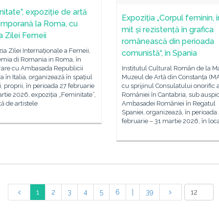
itate”, expoziție de artă
Expoziția „Corpul feminin, î
mporană la Roma, cu
mit și rezistență în grafica
a Zilei Femeii
românească din perioada
ia Zilei Internaționale a Femeii,
comunistă“, în Spania
mia di Romania in Roma, în
Institutul Cultural Român de la Ma
rare cu Ambasada Republicii
Muzeul de Artă din Constanța (M
 în Italia, organizează în spațiul
cu sprijinul Consulatului onorific 
i, proprii, în perioada 27 februarie
României în Cantabria, sub auspic
rtie 2026, expoziția „Feminitate”,
Ambasadei României în Regatul
 de artistele
Spaniei, organizează, în perioada
februarie – 31 martie 2026, în loca
1
2
3
4
5
6
|
39