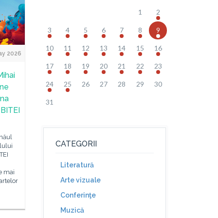
1
2
3
4
5
6
7
8
9
10
11
12
13
14
15
16
ay 2026
17
18
19
20
21
22
23
Mihai
24
25
26
27
28
29
30
ine
ina
31
 BITEI
inăul
CATEGORII
lului
TEI
Literatură
e mai
Arte vizuale
rtelor
Conferinţe
Muzică