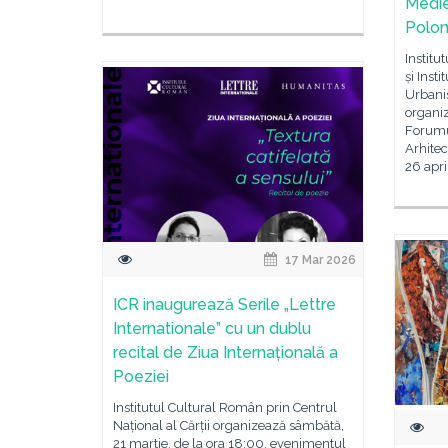
Medie
Polon
Institu
și Inst
Urbani
organiz
Forumul
Arhitec
26 apri
17 Mar 2026
ICR inaugurează Serile „Lettre
Internationale” cu un dublu
recital de Ziua Internațională a
Poeziei
Institutul Cultural Român prin Centrul
Național al Cărții organizează sâmbătă,
21 martie, de la ora 18:00, evenimentul