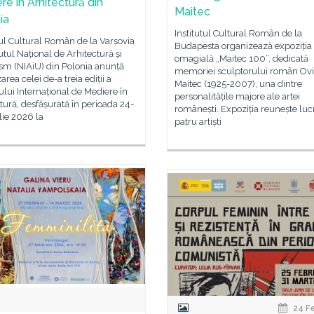
re în Arhitectură din
Maitec
ia
Institutul Cultural Român de la
tul Cultural Român de la Varșovia
Budapesta organizează expoziția
itutul Național de Arhitectură și
omagială „Maitec 100”, dedicată
sm (NIAiU) din Polonia anunță
memoriei sculptorului român Ovi
area celei de-a treia ediții a
Maitec (1925-2007), una dintre
ui Internațional de Mediere în
personalitățile majore ale artei
tură, desfășurată în perioada 24-
românești. Expoziția reunește lucr
lie 2026 la
patru artiști
24 F