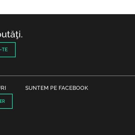
utăţi.
-TE
RI
SUNTEM PE FACEBOOK
ER