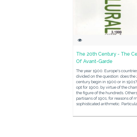
The 20th Century - The C
Of Avant-Garde
The year 1900. Europe's countrie
divided on the question: does the
century begin in 1900 or in 190
opt for 1900, by virtue of the cha
the figure of the hundreds. Others
partisans of 1901, for reasons of 
sophisticated arithmetic. Particul