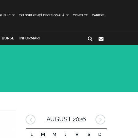
 PUBLIC
TRANSPARENȚĂ DECIZIONALĂ
CONTACT
CARIERE
BURSE
INFORMĂRI
AUGUST 2026
L
M
M
J
V
S
D