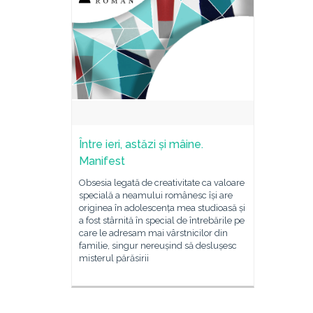
Între ieri, astăzi și mâine.
Manifest
Obsesia legată de creativitate ca valoare
specială a neamului românesc își are
originea în adolescența mea studioasă și
a fost stârnită în special de întrebările pe
care le adresam mai vârstnicilor din
familie, singur nereușind să deslușesc
misterul părăsirii