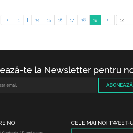
1
|
14
15
16
17
18
19
ază-te la Newsletter pentru no
ABONEAZĂ
RE NOI
CELE MAI NOI TWEET-U
/ Strategie / Funcţionare