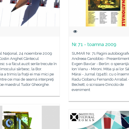
Nr. 71 - toamna 2009
ul Naţional, 24 noiembrie 2009
SUMAR Nr. 71 Pagini autobiografi
Costin Anghel Cântecul
Andreea Canobbio - Presentimen
c s-a făcut auzit serile trecute în
Evgen Bavćar - Berlin: o speranţă
imocului sârbesc, la Bor.
Ion Vianu - Mironi, Mitia şi ai lor 
 a trimis la fraţii ei mai mici pe
Márai - Jurnal (1948), cu o însem
ntre cei mai de seamă interpreţi
Radu Ciobanu Fernando Arrabal 
i, pe maestrul Tudor Gheorghe.
Beckett, o scrisoare Dincolo de
eveniment