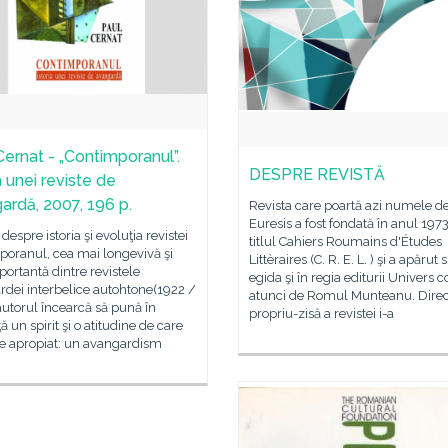
Cernat - „Contimporanul”.
DESPRE REVISTĂ
a unei reviste de
ardă, 2007, 196 p.
Revista care poartă azi numele d
Euresis a fost fondată în anul 197
despre istoria şi evoluţia revistei
titlul Cahiers Roumains d'Études
poranul, cea mai longevivă şi
Littèraires (C. R. E. L. ) şi a apărut 
ortantă dintre revistele
egida şi în regia editurii Univers
dei interbelice autohtone(1922 /
atunci de Romul Munteanu. Direc
autorul încearcă să pună în
propriu-zisă a revistei i-a
ă un spirit şi o atitudine de care
te apropiat: un avangardism