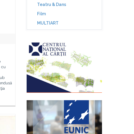
Teatru & Dans
Film
MULTIART
e
3 cu
sub
 condusă
ţia