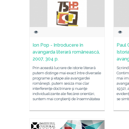
Ion Pop - Introducere în
Paul 
avangarda literară românească,
Istori
2007, 304 p.
avang
Prin această lucrare de istorie literară
Scriind 
putem distinge mai exact între diversele
Contim
programe şi etape ale avangardei
mai imp
româneşti, putem sesiza mai clar
avangar
interferenţe doctrinare şi nuanţe
1932), 
individualizante ale fiecărei orientări,
evidenţ
suntem mai conştienţi de însemnătatea
se sim