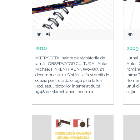
2010
2009
INTERSECŢII. Înainte de sărbătorile de
Jurnal
iarnă - OBSERVATOR CULTURAL Autor
Autor: 
Michael FINKENTHAL Nr. 556-557, 23
românes
decembrie 2010 Sînt în Haifa şi profit de
inima T
ocazie pentru a da o fugă pînă la Ein
România
Hod, satul pictorilor întemeiat după
unul di
1948 de Marcel Iancu, pentru a
ai ţări