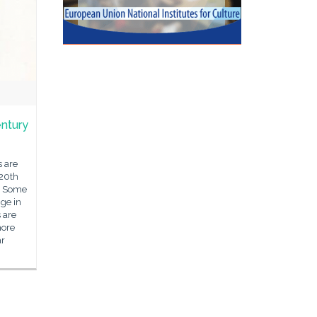
entury
s are
 20th
1? Some
nge in
 are
more
ar