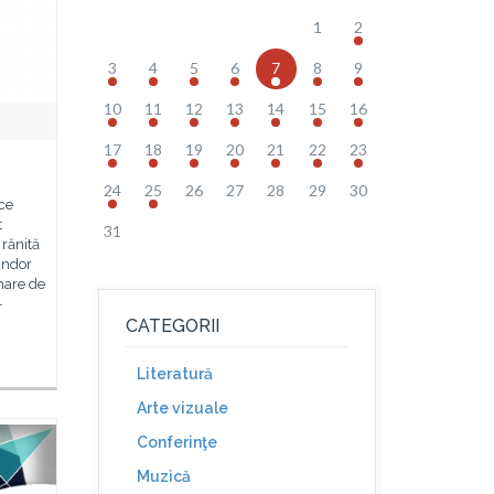
1
2
3
4
5
6
7
8
9
10
11
12
13
14
15
16
17
18
19
20
21
22
23
24
25
26
27
28
29
30
ce
t
31
 rănită
Sándor
nare de
-
CATEGORII
Literatură
Arte vizuale
Conferinţe
Muzică