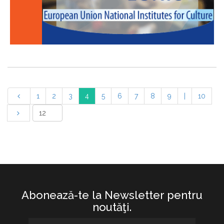
1
2
3
4
5
6
7
8
9
|
10
Abonează-te la Newsletter pentru
noutăţi.