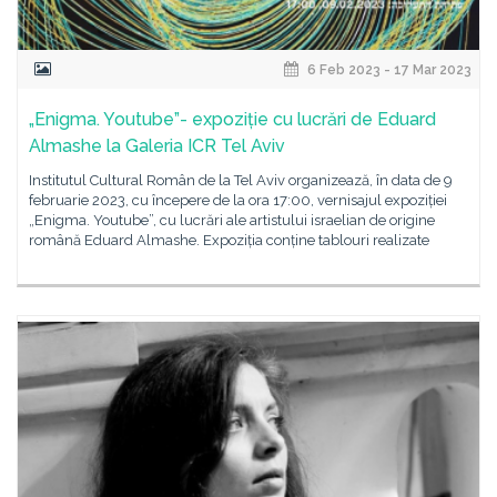
6 Feb 2023 - 17 Mar 2023
„Enigma. Youtube”- expoziție cu lucrări de Eduard
Almashe la Galeria ICR Tel Aviv
Institutul Cultural Român de la Tel Aviv organizează, în data de 9
februarie 2023, cu începere de la ora 17:00, vernisajul expoziției
„Enigma. Youtube”, cu lucrări ale artistului israelian de origine
română Eduard Almashe. Expoziția conține tablouri realizate