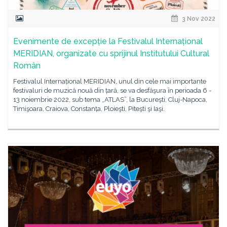
3 Nov 2022
Evenimente de excepție la Festivalul Internațional
MERIDIAN, organizate cu sprijinul Institutului Cultural
Român
Festivalul Internațional MERIDIAN, unul din cele mai importante
festivaluri de muzică nouă din țară, se va desfăşura în perioada 6 -
13 noiembrie 2022, sub tema „ATLAS”, la Bucureşti, Cluj-Napoca,
Timişoara, Craiova, Constanța, Ploieşti, Piteşti şi Iaşi.