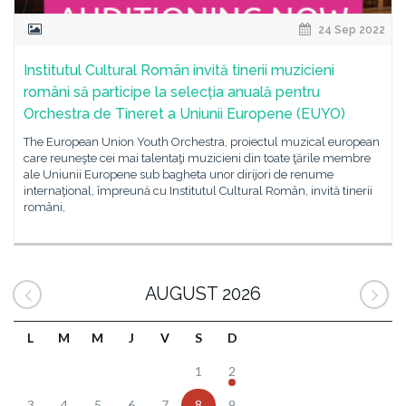
24 Sep 2022
Institutul Cultural Român invită tinerii muzicieni
români să participe la selecția anuală pentru
Orchestra de Tineret a Uniunii Europene (EUYO)
The European Union Youth Orchestra, proiectul muzical european
care reuneşte cei mai talentaţi muzicieni din toate ţările membre
ale Uniunii Europene sub bagheta unor dirijori de renume
internaţional, împreună cu Institutul Cultural Român, invită tinerii
români,
AUGUST 2026
L
M
M
J
V
S
D
1
2
3
4
5
6
7
8
9