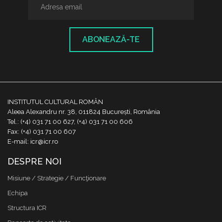
ABONEAZĂ-TE
INSTITUTUL CULTURAL ROMÂN
Aleea Alexandru nr. 38, 011824 București, România
Tel.: (+4) 031 71 00 627, (+4) 031 71 00 606
Fax: (+4) 031 71 00 607
E-mail: icr@icr.ro
DESPRE NOI
Misiune / Strategie / Funcţionare
Echipa
Structura ICR