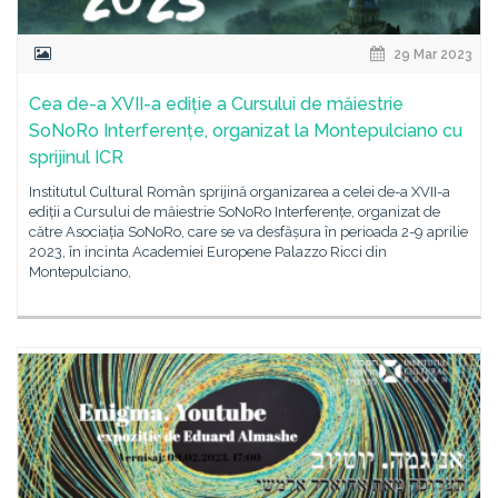
29 Mar 2023
Cea de-a XVII-a ediție a Cursului de măiestrie
SoNoRo Interferențe, organizat la Montepulciano cu
sprijinul ICR
Institutul Cultural Român sprijină organizarea a celei de-a XVII-a
ediții a Cursului de măiestrie SoNoRo Interferențe, organizat de
către Asociația SoNoRo, care se va desfășura în perioada 2-9 aprilie
2023, în incinta Academiei Europene Palazzo Ricci din
Montepulciano,