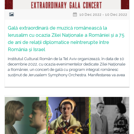
10 Dec 2022 - 10 Dec 2022
Gală extraordinară de muzică românească la
Ierusalim cu ocazia Zilei Naționale a României și a 75
de ani de relații diplomatice neîntrerupte între
România și Israel
Institutul Cultural Român de la Tel Aviv organizează, în data de 10
decembrie 2022, cu ocazia evenimentelor dedicate Zilei Naționale
a României, un concert de gală cu program integral românesc
susținut de Jerusalem Symphony Orchestra. Manifestarea va avea