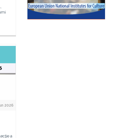
,
lumi
un 2026
lecţie a