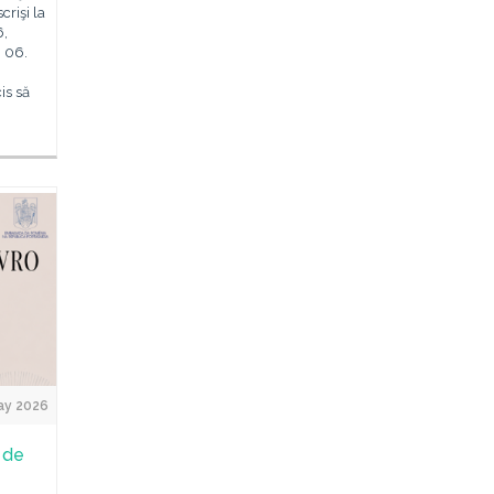
crişi la
6,
. 06.
is să
ay 2026
 de