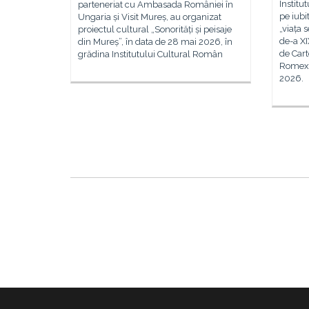
Institu
parteneriat cu Ambasada României în
pe iubi
Ungaria și Visit Mureș, au organizat
„viața s
proiectul cultural „Sonorități și peisaje
de-a XI
din Mureș”, în data de 28 mai 2026, în
de Cart
grădina Institutului Cultural Român
Romexpo
2026.