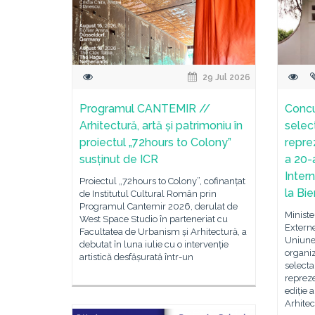
29 Jul 2026
Programul CANTEMIR //
Concu
Arhitectură, artă și patrimoniu în
selec
proiectul „72hours to Colony”
repre
susținut de ICR
a 20-a
Inter
Proiectul „72hours to Colony”, cofinanțat
la Bi
de Institutul Cultural Român prin
Programul Cantemir 2026, derulat de
Ministe
West Space Studio în parteneriat cu
Externe
Facultatea de Urbanism și Arhitectură, a
Uniune
debutat în luna iulie cu o intervenție
organi
artistică desfășurată într-un
selecta
reprez
ediție 
Arhitec