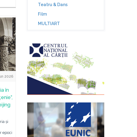
Teatru & Dans
Film
MULTIART
un 2026
a în
enie”,
ijing
ria și
r epoci