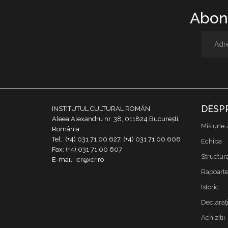
Abone
DESP
INSTITUTUL CULTURAL ROMÂN
Aleea Alexandru nr. 38, 011824 București,
Misiune 
România
Tel.: (+4) 031 71 00 627, (+4) 031 71 00 606
Echipa
Fax: (+4) 031 71 00 607
Structur
E-mail: icr@icr.ro
Rapoarte 
Istoric
Declaraţi
Achizitii