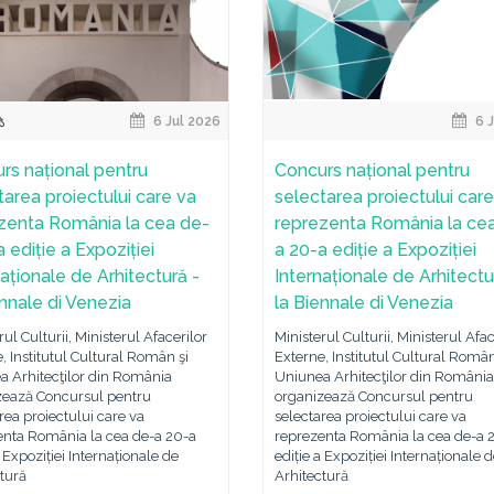
6 Jul 2026
6 J
rs național pentru
Concurs național pentru
tarea proiectului care va
selectarea proiectului care
zenta România la cea de-
reprezenta România la ce
 ediție a Expoziției
a 20-a ediție a Expoziției
naționale de Arhitectură -
Internaționale de Arhitectu
ennale di Venezia
la Biennale di Venezia
rul Culturii, Ministerul Afacerilor
Ministerul Culturii, Ministerul Afac
, Institutul Cultural Român şi
Externe, Institutul Cultural Român
a Arhitecţilor din România
Uniunea Arhitecţilor din România
zează Concursul pentru
organizează Concursul pentru
rea proiectului care va
selectarea proiectului care va
enta România la cea de-a 20-a
reprezenta România la cea de-a 
a Expoziției Internaționale de
ediție a Expoziției Internaționale 
tură
Arhitectură