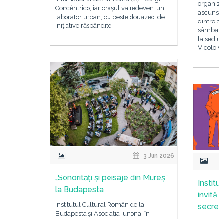
organi
Concéntrico, iar orașul va redeveni un
ascunsă
laborator urban, cu peste douăzeci de
dintre 
inițiative răspândite
sâmbătă
la sedi
Vicolo 
3 Jun 2026
„Sonorități și peisaje din Mureș”
Insti
la Budapesta
invită
Institutul Cultural Român de la
secre
Budapesta și Asociația Iunona, în