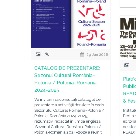
29 Jun 2026
CATALOG DE PREZENTARE:
Sezonul Cultural România–
Platf
Polonia / Polonia–România
Publi
2024-2025
READ:
Vă invităm să consultați catalogul de
& Fest
prezentare a activității derulate în cadrul
Sezonului Cultural România–Polonia /
Institu
Polonia–România 2024-2025,
Berlin 
rezumativ, redactat în limba engleză.
editori
Sezonul Cultural România-Polonia /
de isto
Polonia-România 2024–2025 a reunit
READ: T