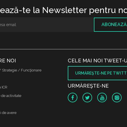
ază-te la Newsletter pentru no
ABONEAZĂ
RE NOI
CELE MAI NOI TWEET-U
/ Strategie / Funcţionare
URMĂREŞTE-NE PE TWITT
URMĂREŞTE-NE
a ICR
de activitate
i de avere