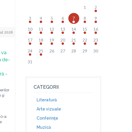
1
2
3
4
5
6
7
8
9
10
11
12
13
14
15
16
ul 2026
17
18
19
20
21
22
23
24
25
26
27
28
29
30
 va
a de-
31
ră -
CATEGORII
erilor
 şi
Literatură
Arte vizuale
20-a
Conferinţe
de
Muzică