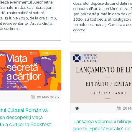
zează evenimentul „Geometria
dosarelor depuse de candidaţii îns
 a naturii”, dedicat interacțiunii
concursulBursa „Ion Mincu“-202
artă, matematică și natură,
şedinţă desfăşurată în data de 08
, 13 iunie 2026, de la ora 14:00,
2026, au fost declaraţi câştigători
ul reprezentanței. Artista Giulia
următorii candidaţi: Comisia a dec
va susține o
acorde
28 May 2026
26 M
tutul Cultural Român vă
 să descoperiți viața
Lansarea volumului bilingv
tă a cărților la Bookfest
poezii „Epitaf/Epitáfio” de