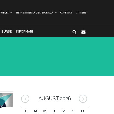
 PUBLIC
TRANSPARENȚĂ DECIZIONALĂ
CONTACT
CARIERE
BURSE
INFORMĂRI
AUGUST 2026
L
M
M
J
V
S
D