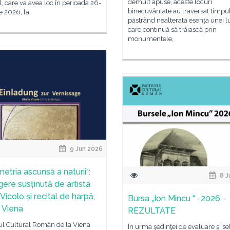
demult apuse, aceste locuri
l, care va avea loc în perioada 26-
binecuvântate au traversat timpul
e 2026, la
păstrând nealterată esența unei 
care continuă să trăiască prin
monumentele,
9 Jun 2026
etria ascunsă a naturii“:
8 J
gere susținută de artista
 Vicolo și recital de harpă,
Bursa „Ion Mincu “ -2026 -
R Viena
REZULTATE
tul Cultural Român de la Viena
În urma şedinţei de evaluare şi se