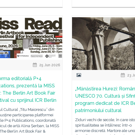
25 Jun 2026
23 J
orma editorială P+4
cations, prezentă la MISS
„Mănăstirea Hurezi: Români
 The Berlin Art Book Fair
UNESCO 70. Cultură și Sfinț
ival cu sprijinul ICR Berlin
program dedicat de ICR Be
tul Cultural „Titu Maiorescu” din
patrimoniului cultural
susține participarea platformei
Ziduri vechi de secole, în care isto
ale P+4 Publications, coordonată
spiritualitatea se întâlnesc într-o
ricul de artă Alina Șerban, la MISS
armonie discretă. Martore ale uno
he Berlin Art Book Fair &