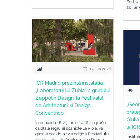
Festiva
28 iuni
17 Jun 2026
ICR Madrid prezintă instalația
„Laboratorul lui Zubía”, a grupului
Zeppelin Design, la Festivalul
„Geom
de Arhitectură și Design
prele
Concéntrico
Giulia
În perioada 18-23 iunie 2026, Logroño,
la IC
capitala regiunii spaniole La Rioja, va
găzdui cea de-a 12 a ediție a Festivalului
Institu
Internațional de Arhitectură și Design