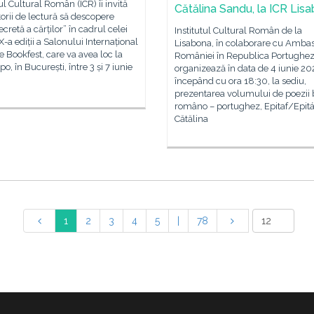
tul Cultural Român (ICR) îi invită
Cătălina Sandu, la ICR Lis
torii de lectură să descopere
ecretă a cărților” în cadrul celei
Institutul Cultural Român de la
X-a ediții a Salonului Internațional
Lisabona, în colaborare cu Amba
e Bookfest, care va avea loc la
României în Republica Portughez
, în București, între 3 și 7 iunie
organizează în data de 4 iunie 20
începând cu ora 18:30, la sediu,
prezentarea volumului de poezii b
româno – portughez, Epitaf/Epitá
Cătălina
1
2
3
4
5
|
78