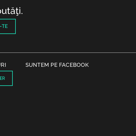
utăţi.
-TE
RI
SUNTEM PE FACEBOOK
ER