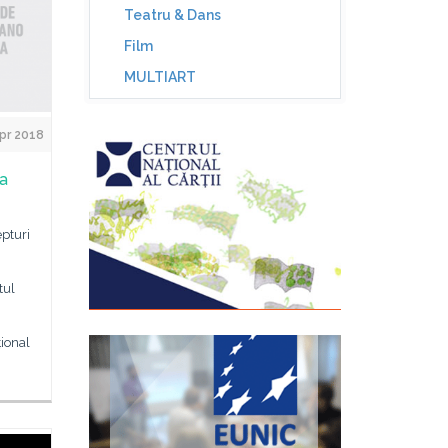
Teatru & Dans
Film
MULTIART
pr 2018
ma
pturi
tul
ional