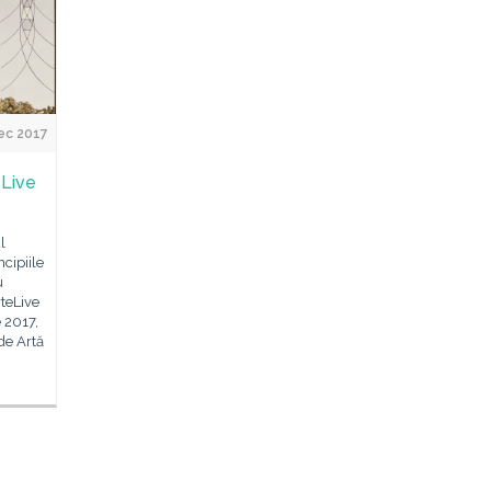
ec 2017
eLive
l
cipiile
u
rteLive
 2017,
de Artă