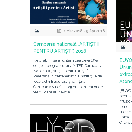
1 Mar 2018 - 9 Apr 2018
Campania națională „ARTIŞTII
PENTRU ARTIŞTI”, 2018
EUYO 
Ne grăbim să anunțăm cea de-a 17-a
ediţie a programului UNITER Campania
Uniun
Naţională „Artiştii pentru artişti”!
extra
Realizată în parteneriat cu instituţiile de
Aten
teatru din Bucureşti şi din ţară,
Campania vine în sprijinul oamenilor de
„EUYO o
teatru care au nevoie
pentru 
muzicie
temelie
succes.
unică”
Orchest