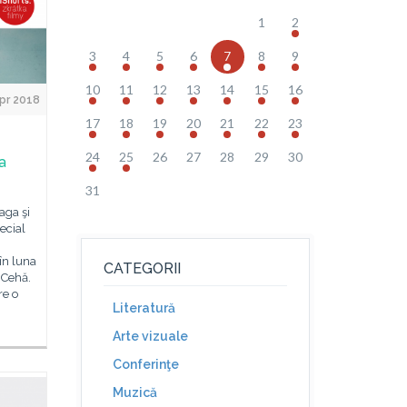
1
2
3
4
5
6
7
8
9
10
11
12
13
14
15
16
Apr 2018
17
18
19
20
21
22
23
24
25
26
27
28
29
30
a
31
aga şi
ecial
în luna
CATEGORII
a Cehă.
re o
Literatură
Arte vizuale
Conferinţe
Muzică