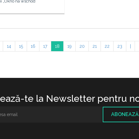
nii „Okno na wschód”
14
15
16
17
18
19
20
21
22
23
|
ază-te la Newsletter pentru no
ABONEAZĂ