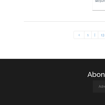
secţiu
1
|
13
Abone