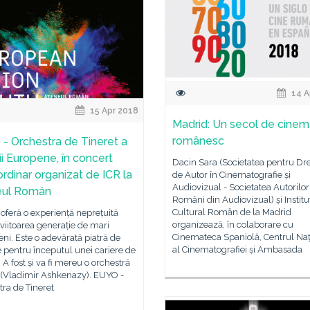
14 A
15 Apr 2018
Madrid: Un secol de cine
românesc
- Orchestra de Tineret a
ii Europene, în concert
Dacin Sara (Societatea pentru Dre
ordinar organizat de ICR la
de Autor în Cinematografie și
Audiovizual - Societatea Autorilor
eul Român
Români din Audiovizual) și Institu
Cultural Român de la Madrid
feră o experiență neprețuită
organizează, în colaborare cu
viitoarea generație de mari
Cinemateca Spaniolă, Centrul Naț
ni. Este o adevărată piatră de
al Cinematografiei și Ambasada
 pentru începutul unei cariere de
 A fost și va fi mereu o orchestră
. (Vladimir Ashkenazy). EUYO -
ra de Tineret