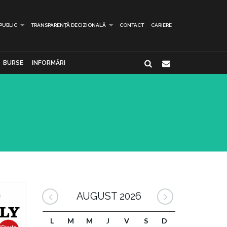
 PUBLIC
TRANSPARENȚĂ DECIZIONALĂ
CONTACT
CARIERE
BURSE
INFORMĂRI
AUGUST 2026
L
M
M
J
V
S
D