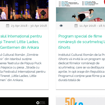
23 Apr 2018 - 30 Apr 2018
11 Apr 2018 - 18 
alul Internațional pentru
Program special de filme
și Tineret Little Ladies,
româneşti de scurtmetraj l
e Gentlemen din Ankara
iShorts
tul Cultural Român „Dimitrie
Institutul Cultural Român de la Pr
r” din Istanbul susține
iShorts vă invită la un program sp
parea Teatrului de Păpuși Puck
dedicat filmelor româneşti de
j Napoca cu piesa „Strada cu
scurtmetraj, care se va desfăşura 
, la Festivalul Internațional pentru
aprilie, în opt oraşe din Republic
 Tineret „Little Ladies, Little
Programul conţine şase filme şi a
men” din Ankara,
durată totală de