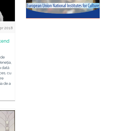
Apr 2018
kend
 de
eneția,
a dată
ces, cu
are
ia de a