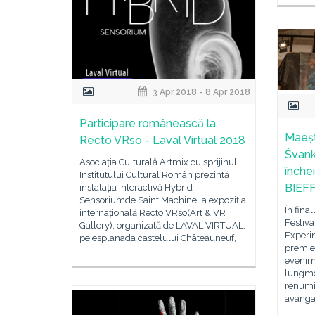
3 Apr 2018 - 8 Apr 2018
Participare românească la
Maeșt
Recto VRso - Laval Virtual 2018
Švank
Asociația Culturală Artmix cu sprijinul
înche
Institutului Cultural Român prezintă
BIEF
instalația interactivă Hybrid
Sensoriumde Saint Machine la expoziția
În final
internațională Recto VRso(Art & VR
Festiva
Gallery), organizată de LAVAL VIRTUAL,
Experi
pe esplanada castelului Châteauneuf,
premie
evenim
lungmet
renumiț
avangar