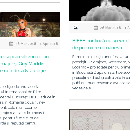
26 Mar 2018 - 1 
BIEFF continuă cu un wee
26 Mar 2018 - 1 Apr 2018
de premiere românești
rii suprarealismului Jan
Filme din selecția unor festivaluri
prestigiu – Sarajevo, Rotterdam, V
majer și Guy Maddin
Locarno – proiectate pentru prim
ie cea de-a 8-a ediție
în București După un start de suc
F
proiecții sold out și patru zile în c
publicul bucureștean a avut ocaz
ul ediției de anul acesta,
vedea cele
lul Internațional de Film
mental București BIEFF aduce în
ră în România două filme-
ent: cele mai recente
raje realizate de cineaști
i pentru filmele lor de
dă și reputați pentru