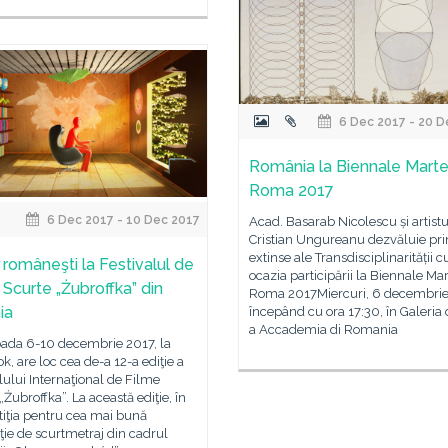
6 Dec 2017 - 20 D
România la Biennale Mart
Roma 2017
6 Dec 2017 - 10 Dec 2017
Acad. Basarab Nicolescu și artistu
Cristian Ungureanu dezvăluie prin
extinse ale Transdisciplinarității c
 româneşti la Festivalul de
ocazia participării la Biennale Ma
 Scurte „Żubroffka” din
Roma 2017Miercuri, 6 decembrie
ia
începând cu ora 17:30, în Galeria 
a Accademia di Romania
oada 6-10 decembrie 2017, la
ok, are loc cea de-a 12-a ediţie a
lului Internaţional de Filme
„Żubroffka”. La această ediţie, în
iţia pentru cea mai bună
ie de scurtmetraj din cadrul