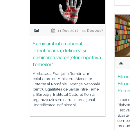
11 Dec 2017 - 11 Dec 2017
Seminarul internațional
„Identificarea, definirea și
eliminarea violențelor împotriva
femeilor”
Ambasada Franței în România, în
Filme
colaborare cu Ministerul Afacerilor
Filme
Externe al României, Agenția Națională
pentru Egalitatea de Șanse între Femei
Polon
și Bărbați și Institutul Cultural Român
În peri
organizează seminarul internațional
Białyst
„Identificarea, definirea și
Festiva
Scurte 
compet
producţ