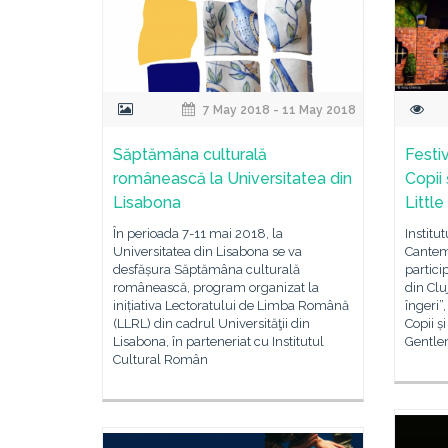
7 May 2018 - 11 May 2018
Săptămâna culturală
Festiv
românească la Universitatea din
Copii 
Lisabona
Littl
În perioada 7-11 mai 2018, la
Institu
Universitatea din Lisabona se va
Cantemi
desfășura Săptămâna culturală
partici
românească, program organizat la
din Clu
inițiativa Lectoratului de Limba Română
îngeri”
(LLRL) din cadrul Universităţii din
Copii și
Lisabona, în parteneriat cu Institutul
Gentle
Cultural Român