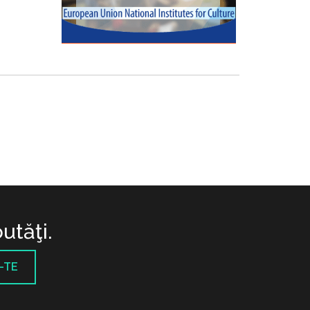
utăţi.
-TE