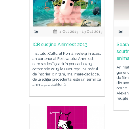
4 Oct 2013 - 13 Oct 2013
ICR susține Anim'est 2013
Seară
scurt
Institutul Cultural Român este și în acest
anima
an partener al Festivalului Anim'est,
care se desfăşoară în perioada 4-13
Animaț
octombrie 2013 la București. Numărul
generic
de înscrieri din ţară, mai mare decât cel
de film
de la ediţia precedentă, este un semn că
din ace
animaţia autohtonă
ora 18.
Alexand
reușite