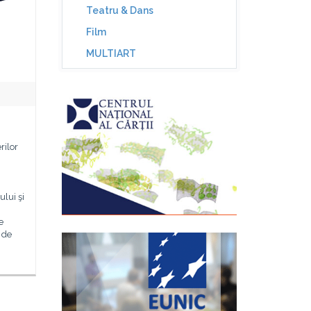
Teatru & Dans
Film
MULTIART
rilor
lui şi
e
 de