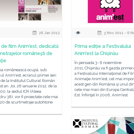
26 Jan 2012
3 Nov 2011 - 6 N
 de film Anim'est, dedicată
Prima ediție a Festivalului
metrajelor româneşti de
Anim'est la Chișinău
ţie
În perioada 3- 6 noiembrie
2011, Chişinău va fi gazda primei e
ia românească ocupă, sub
a Festivalului Internaţional de Fi
ul Anim'est, ecranul primei seri
Animaţie Anim'est, cel mai impor
 de la Institutul Cultural Român
acest gen din România şi unul din
st an. Joi, 26 ianuarie 2012, de la
cele mai mari din Europa Centrală
 00, la sediul ICR (Aleea
Est. Înfiinţat în 2006, Anim'est
ru 38), vor fi proiectate cele mai
 20 de scurtmetraje autohtone