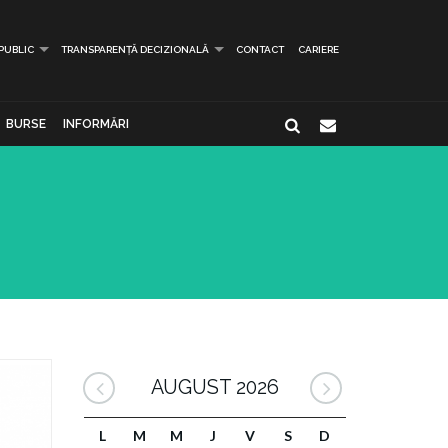
 PUBLIC
TRANSPARENȚĂ DECIZIONALĂ
CONTACT
CARIERE
BURSE
INFORMĂRI
AUGUST 2026
L
M
M
J
V
S
D