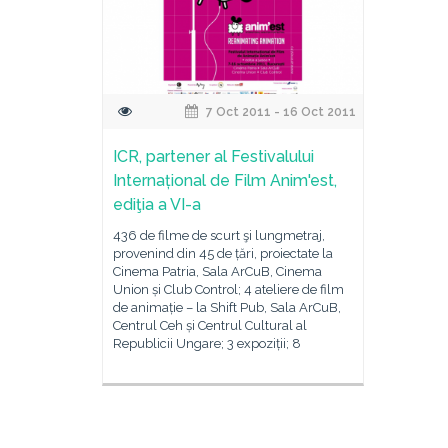
7 Oct 2011 - 16 Oct 2011
ICR, partener al Festivalului
Internațional de Film Anim'est,
ediţia a VI-a
436 de filme de scurt şi lungmetraj,
provenind din 45 de țări, proiectate la
Cinema Patria, Sala ArCuB, Cinema
Union și Club Control; 4 ateliere de film
de animație – la Shift Pub, Sala ArCuB,
Centrul Ceh și Centrul Cultural al
Republicii Ungare; 3 expoziții; 8