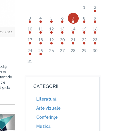
1
2
3
4
5
6
7
8
9
10
11
12
13
14
15
16
ov 2011
17
18
19
20
21
22
23
24
25
26
27
28
29
30
31
diţii
lm de
tant de
tre
CATEGORII
 şi de
Literatură
Arte vizuale
Conferinţe
Muzică