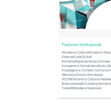
Parteneri instituționali
Ministerul CulturiiMinisterul Aface
ExterneEUNICEUNIC
RomâniaReprezentanța Comisiei
Europene în RomâniaInstitutul de
Investigare a Crimelor Comunismu
Memoria Exilului Românesc
(IICCMER)Centrul Cultural Palatel
BrâncoveneștiOrchestra Română
TineretBiblioteca Națională