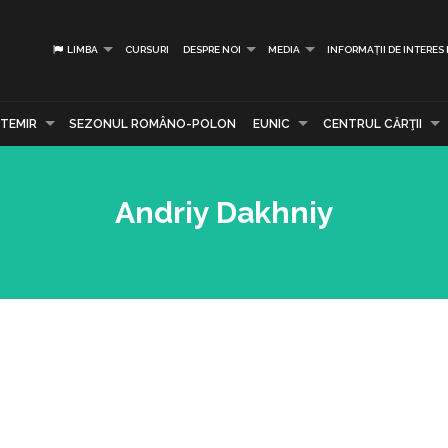
LIMBA
CURSURI
DESPRE NOI
MEDIA
INFORMAȚII DE INTERES
TEMIR
SEZONUL ROMÂNO-POLON
EUNIC
CENTRUL CĂRŢII
Andriy Dakhniy