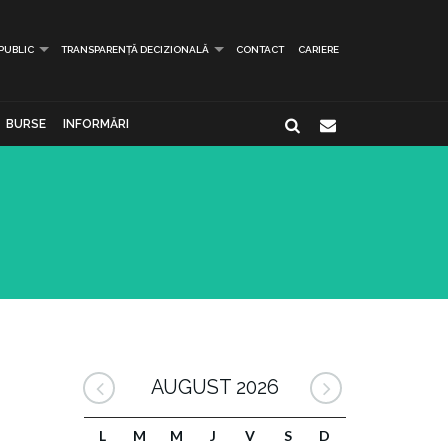
 PUBLIC
TRANSPARENȚĂ DECIZIONALĂ
CONTACT
CARIERE
BURSE
INFORMĂRI
AUGUST 2026
L
M
M
J
V
S
D