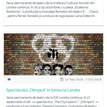
Seria permanentă de teatru de la Institutul Cultural Român din
Londra continuă, în 18 şi 19 octombrie, cu piesa „Ecaterina
Teodoroiu”, o producţie a Asociaţiei femeilor din teatru If. . . /Dacă. .
. pentru femei, fondată şi condusă de regizoarea Liana Ceterchi.
27 Sep 2018 - 7 Oct 2018
Spectacolul „Olimpicii”, în turneu la Londra
Seria permanentă de teatru de la ICR Londra continuă, în 27
septembrie 2018, cu spectacolul „The Olympians”/ „Olimpicii”, o
producţie a Eye Opening Theatre Company. Compania de teatru