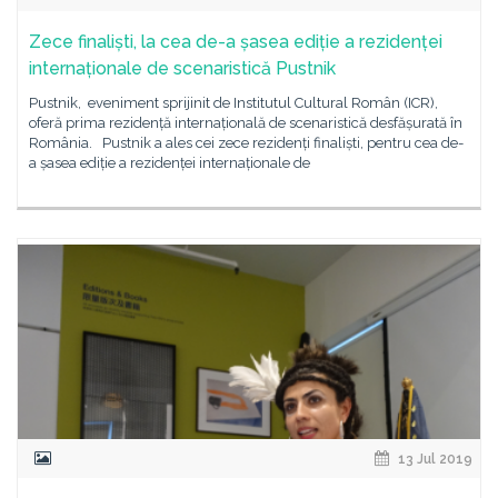
Zece finaliști, la cea de-a șasea ediție a rezidenței
internaționale de scenaristică Pustnik
Pustnik, eveniment sprijinit de Institutul Cultural Român (ICR),
oferă prima rezidență internațională de scenaristică desfășurată în
România. Pustnik a ales cei zece rezidenți finaliști, pentru cea de-
a șasea ediție a rezidenței internaționale de
13 Jul 2019