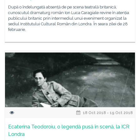
După o îndelungată absență de pe scena teatrală britanică,
cunoscutul dramaturg român Ion Luca Caragiale revine în atenția
publicului britanic prin intermediul unui eveniment organizat la
sediul Institutului Cultural Român din Londra. În seara zilei de 28
februarie,
18 Oct 2018 - 19 Oct 2018
Ecaterina Teodoroiu, o legendă pusă în scenă, la ICR
Londra