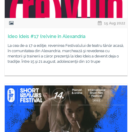
15 Aug 2022
Ideo Ideis #17 (re)vine în Alexandria
La cea de-a 17-a ediţie, revenirea Festivalului de teatru tânăr acasă,
în comunitatea din Alexandria, marchează şi revederea cu
mentorii şi trainerii a căror prezenţă la Ideo Ideis a devenit deja o
tradiţie. Între 15 şi 21 august, adolescenţii din 10 trupe