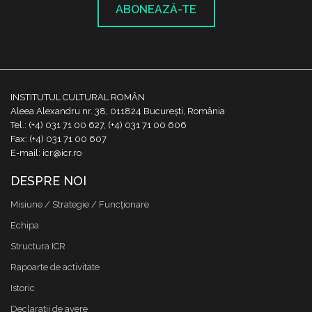
ABONEAZĂ-TE
INSTITUTUL CULTURAL ROMÂN
Aleea Alexandru nr. 38, 011824 București, România
Tel.: (+4) 031 71 00 627, (+4) 031 71 00 606
Fax: (+4) 031 71 00 607
E-mail: icr@icr.ro
DESPRE NOI
Misiune / Strategie / Funcţionare
Echipa
Structura ICR
Rapoarte de activitate
Istoric
Declaraţii de avere