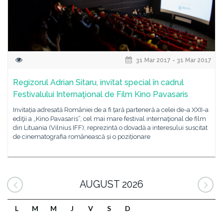
31 Mar 2017 - 31 Mar 2017
Regizorul Adrian Sitaru, invitat special în cadrul
Festivalului Internaţional de Film Kino Pavasaris
Invitația adresată României de a fi țară parteneră a celei de-a XXII-a
ediţii a „Kino Pavasaris“, cel mai mare festival internaţional de film
din Lituania (Vilnius IFF), reprezintă o dovadă a interesului suscitat
de cinematografia românească și o poziționare
AUGUST 2026
L
M
M
J
V
S
D