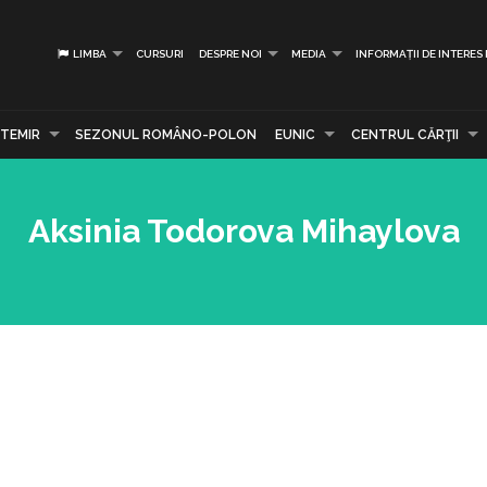
LIMBA
CURSURI
DESPRE NOI
MEDIA
INFORMAȚII DE INTERES
TEMIR
SEZONUL ROMÂNO-POLON
EUNIC
CENTRUL CĂRŢII
Aksinia Todorova Mihaylova