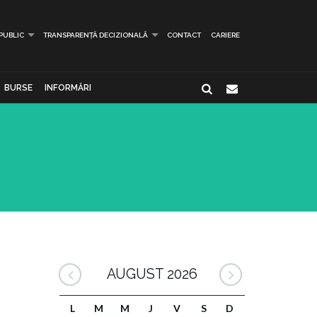
 PUBLIC
TRANSPARENȚĂ DECIZIONALĂ
CONTACT
CARIERE
BURSE
INFORMĂRI
AUGUST 2026
L
M
M
J
V
S
D