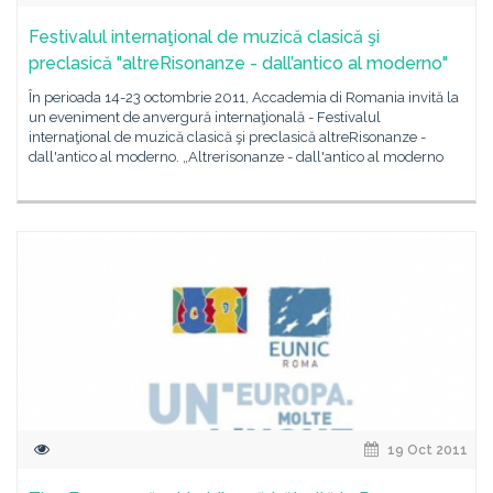
Festivalul internaţional de muzică clasică şi
preclasică "altreRisonanze - dall’antico al moderno"
În perioada 14-23 octombrie 2011, Accademia di Romania invită la
un eveniment de anvergură internaţională - Festivalul
internaţional de muzică clasică şi preclasică altreRisonanze -
dall'antico al moderno. „Altrerisonanze - dall'antico al moderno
19 Oct 2011