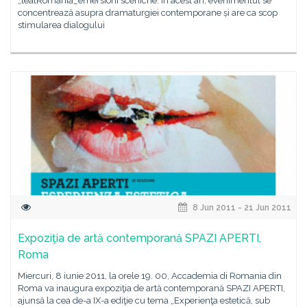
„teatRomania_emersioni sceniche. În acest an, evenimentul se
concentrează asupra dramaturgiei contemporane și are ca scop
stimularea dialogului
8 Jun 2011 - 21 Jun 2011
Expoziţia de artă contemporană SPAZI APERTI,
Roma
Miercuri, 8 iunie 2011, la orele 19. 00, Accademia di Romania din
Roma va inaugura expoziţia de artă contemporană SPAZI APERTI,
ajunsă la cea de-a IX-a ediţie cu tema „Experienţa estetică, sub