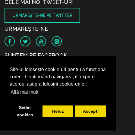
CELE MAI NOI TWEET-URI
URMĂREŞTE-NE PE TWITTER
URMĂREŞTE-NE
SUNTEM PE FACEBOOK
Site-ul folosește cookie-uri pentru a funcționa
corect. Continuând navigarea, iți exprimi
acordul asupra folosirii cookie-urilor.
Află mai mult
Setări
Refuz
Accept!
cookies