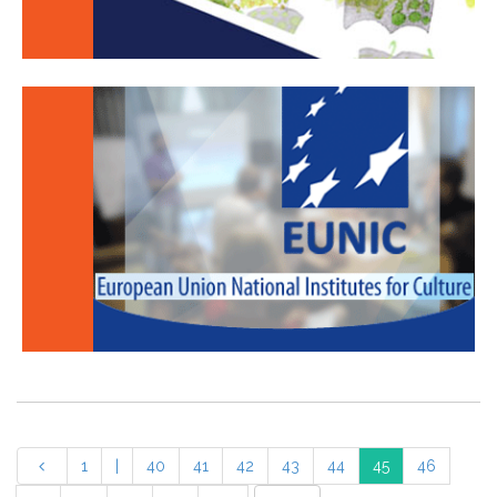
1
|
40
41
42
43
44
45
46