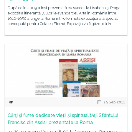
După ce în 2009 a fost prezentată cu succes la Lisabona şi Praga,
expoziţia itinerantă „Culorile avangardei. Arta în România între
1910-1950 ajunge la Roma într-o formulă expoziţională special
concepută pentru Cetatea Eternă. Expoziţia va fi găzduită în
29 Sep 2011
Cărţi şi filme dedicate vieţii şi spiritualităţii Sfântului
Francisc din Assisi, prezentate la Roma
Joi, 29 septembrie 2011, ora 18. 00, la Accademia di Romania din