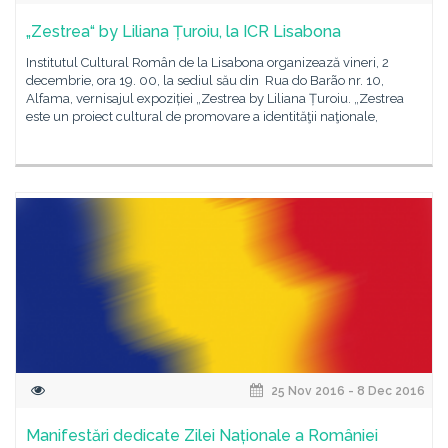
„Zestrea“ by Liliana Țuroiu, la ICR Lisabona
Institutul Cultural Român de la Lisabona organizează vineri, 2
decembrie, ora 19. 00, la sediul său din Rua do Barão nr. 10,
Alfama, vernisajul expoziției „Zestrea by Liliana Țuroiu. „Zestrea
este un proiect cultural de promovare a identităţii naţionale,
25 Nov 2016 - 8 Dec 2016
Manifestări dedicate Zilei Naționale a României