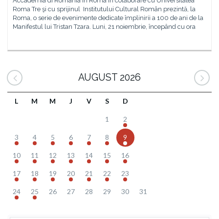
Accademia di Romania in Roma în colaborare cu Universitatea
Roma Tre şi cu sprijinul Institutului Cultural Român prezintă, la
Roma, o serie de evenimente dedicate împlinirii a 100 de ani de la
Manifestul lui Tristan Tzara. Luni, 21 noiembrie, începând cu ora
AUGUST 2026
L
M
M
J
V
S
D
1
2
3
4
5
6
7
8
9
10
11
12
13
14
15
16
17
18
19
20
21
22
23
24
25
26
27
28
29
30
31