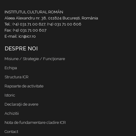
INSTITUTUL CULTURAL ROMÂN
Aleea Alexandru nr. 38, 011824 București, România
Tel.: (+4) 031 71 00 627, (+4) 031 71 00 606
Fax: (+4) 031 71 00 607
E-mail: icr@icr.ro
DESPRE NOI
Misiune / Strategie / Funcţionare
Echipa
Structura ICR
Rapoarte de activitate
Istoric
Declaraţii de avere
Achizitii
Nota de fundamentare cladire ICR
Contact