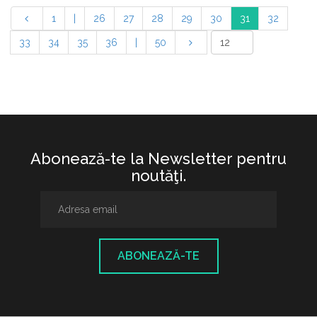
1
|
26
27
28
29
30
31
32
33
34
35
36
|
50
Abonează-te la Newsletter pentru
noutăţi.
ABONEAZĂ-TE