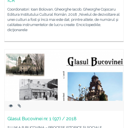
ICR
Coordonatori: Ioan Bolovan, Gheorghe Iacob, Gheorghe Cojocaru
Editura Institutului Cultural Român, 2018 „Nivelul de dezvoltare al
unei culturi a fost şi încă mai este dat, printre altele, de numărul şi
calitatea instrumentelor de lucru create. Enciclopediile,
dicţionarele
Glasul Bucovinei nr. 1 (97) / 2018
S U M A R BUCOVINA – PROCESE ISTORICE ŞI SOCIALE