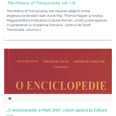
The History of Transylvania
, vol. I-III
The History of Transylvania, trei volume, ediţie în limba
englezăcoordonatori Ioan-Aurel Pop, Thomas Nägler şi András
MagyariEditura Institutului Cultural Român, 2018Lucrare apărută
în parteneriat cu Academia Română - Centrul de Studii
Transilvane. volumul I,
„O enciclopedie a Marii Uniri“, volum apărut la Editura