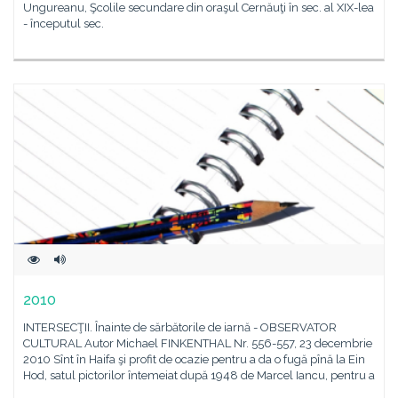
Ungureanu, Şcolile secundare din oraşul Cernăuţi în sec. al XIX-lea
- începutul sec.
2010
INTERSECŢII. Înainte de sărbătorile de iarnă - OBSERVATOR
CULTURAL Autor Michael FINKENTHAL Nr. 556-557, 23 decembrie
2010 Sînt în Haifa şi profit de ocazie pentru a da o fugă pînă la Ein
Hod, satul pictorilor întemeiat după 1948 de Marcel Iancu, pentru a