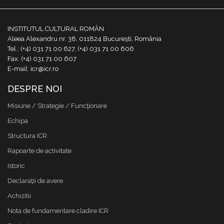
INSTITUTUL CULTURAL ROMÂN
Aleea Alexandru nr. 38, 011824 București, România
Tel.: (+4) 031 71 00 627, (+4) 031 71 00 606
Fax: (+4) 031 71 00 607
E-mail: icr@icr.ro
DESPRE NOI
Misiune / Strategie / Funcţionare
Echipa
Structura ICR
Rapoarte de activitate
Istoric
Declaraţii de avere
Achizitii
Nota de fundamentare cladire ICR