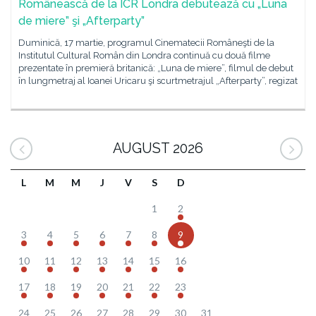
Românească de la ICR Londra debutează cu „Luna
de miere” şi „Afterparty”
Duminică, 17 martie, programul Cinematecii Româneşti de la
Institutul Cultural Român din Londra continuă cu două filme
prezentate în premieră britanică: „Luna de miere”, filmul de debut
în lungmetraj al Ioanei Uricaru şi scurtmetrajul „Afterparty”, regizat
AUGUST 2026
L
M
M
J
V
S
D
1
2
3
4
5
6
7
8
9
10
11
12
13
14
15
16
17
18
19
20
21
22
23
24
25
26
27
28
29
30
31