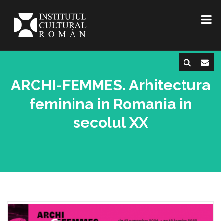
ARCHI-FEMMES. Arhitectura
feminina in Romania in
secolul XX