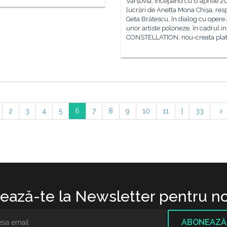
Varșovia, începând cu 6 aprilie 2
lucrări de Anetta Mona Chișa, res
Geta Brătescu, în dialog cu opere 
unor artiste poloneze, în cadrul ini
CONSTELLATION, nou-creata pla
2
3
4
5
6
7
8
9
10
11
|
33
ază-te la Newsletter pentru no
ABONEAZĂ