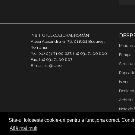
DESP
INSTITUTUL CULTURAL ROMÂN
Aleea Alexandru nr. 38, 011824 București,
Misiune 
România
Tel.: (+4) 031 71 00 627, (+4) 031 71 00 606
Echipa
Fax: (+4) 031 71 00 607
Structur
E-mail: icr@icr.ro
Rapoarte 
Istoric
Declaraţi
Achizitii
Nota de 
Contact
Site-ul folosește cookie-uri pentru a funcționa corect. Contin
Cookies &
Află mai mult