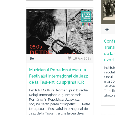
Confe
Trans
de la
16 Apr 2024
evreil
Institu
Muzicianul Petre Ionuțescu, la
în col
Festivalul Internațional de Jazz
Statul 
mai 202
de la Tașkent, cu sprijinul ICR
Tel Avi
Institutul Cultural Român, prin Direcția
Transil
Relații Internaționale, și Ambasada
ghetoiz
României în Republica Uzbekistan
sprijină participarea trompetistului Petre
Ionuțescu la Festivalul Internațional de
Jazz de la Tașkent, ajuns la cea de-a