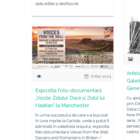
opta ediție și desfășurat
Artis
8 Mar 2024
Galer
Gene
Expozitia foto-documentară
„Vocile Zidului. Dacii și Zidul lui
Cu spri
prin Dir
Hadrian” la Manchester
Dana Co
Now Pro
În urma succesului de care s-a bucurat
seria „
în luna martie la Carlisle, unde a putut fi
perioad
admirată în catedrala orașului, expozitia
cadrul 
foto-documentară Voices from the Wall.
Dacians and Romanians in Britain /