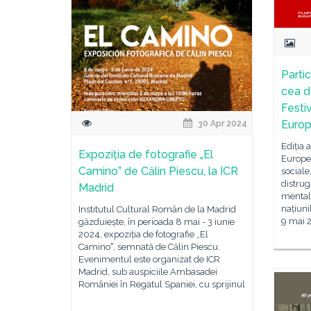
Parti
cea d
Festiv
Europ
30 Apr 2024
Ediția a
Expoziția de fotografie „El
Europe
Camino” de Călin Piescu, la ICR
sociale
distrug
Madrid
mentali
națiuni
Institutul Cultural Român de la Madrid
9 mai 
găzduiește, în perioada 8 mai - 3 iunie
2024, expoziția de fotografie „El
Caminoˮ, semnată de Călin Piescu.
Evenimentul este organizat de ICR
Madrid, sub auspiciile Ambasadei
României în Regatul Spaniei, cu sprijinul