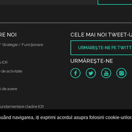
RE NOI
CELE MAI NOI TWEET-U
/ Strategie / Funcţionare
URMĂREŞTE-NE PE TWITT
URMĂREŞTE-NE
a ICR
de activitate
i de avere
fundamentare cladire ICR
uând navigarea, iți exprimi acordul asupra folosirii cookie-urilor
 protectia datelor