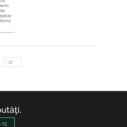
024,
pectiv
ale
țiativei
tformă
utăţi.
-TE