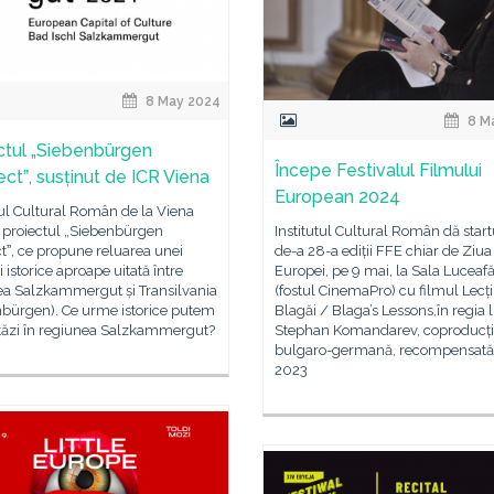
8 May 2024
8 M
ctul „Siebenbürgen
Începe Festivalul Filmului
ctˮ, susținut de ICR Viena
European 2024
tul Cultural Român de la Viena
e proiectul „Siebenbürgen
Institutul Cultural Român dă start
tˮ, ce propune reluarea unei
de-a 28-a ediții FFE chiar de Ziua
i istorice aproape uitată între
Europei, pe 9 mai, la Sala Luceaf
ea Salzkammergut și Transilvania
(fostul CinemaPro) cu filmul Lecți
nbürgen). Ce urme istorice putem
Blagăi / Blaga’s Lessons,în regia l
stăzi în regiunea Salzkammergut?
Stephan Komandarev, coproducț
bulgaro-germană, recompensată
2023