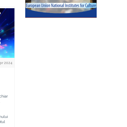
pr 2024
chiar
a
mului
utul