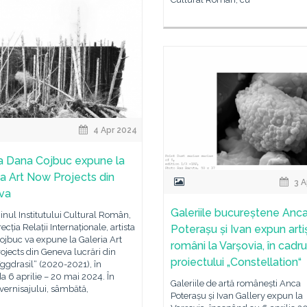
4 Apr 2024
ta Dana Cojbuc expune la
ia Art Now Projects din
3 A
va
Galeriile bucureștene Anc
jinul Institutului Cultural Român,
ecția Relații Internaționale, artista
Poterașu și Ivan expun artiș
jbuc va expune la Galeria Art
români la Varșovia, în cadru
jects din Geneva lucrări din
proiectului „Constellation“
Yggdrasil“ (2020-2021), în
a 6 aprilie – 20 mai 2024. În
Galeriile de artă românești Anca
vernisajului, sâmbătă,
Poterașu și Ivan Gallery expun la