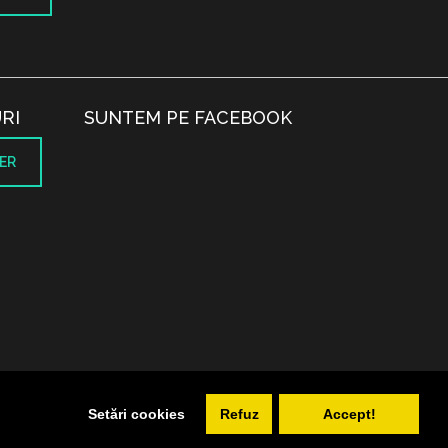
RI
SUNTEM PE FACEBOOK
ER
.
Setări cookies
Refuz
Accept!