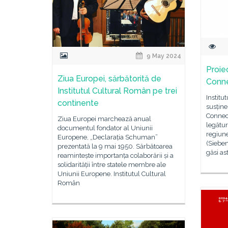
9 May 2024
Proie
Ziua Europei, sărbătorită de
Conne
Institutul Cultural Român pe trei
Institu
continente
susțin
Connec
Ziua Europei marchează anual
legătur
documentul fondator al Uniunii
regiun
Europene, „Declarația Schuman”
(Siebe
prezentată la 9 mai 1950. Sărbătoarea
găsi a
reamintește importanța colaborării și a
solidarității între statele membre ale
Uniunii Europene. Institutul Cultural
Român