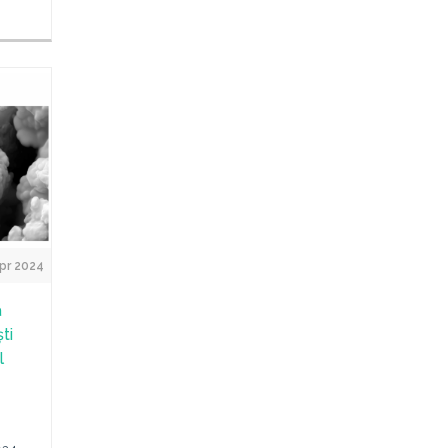
pr 2024
a
ti
l