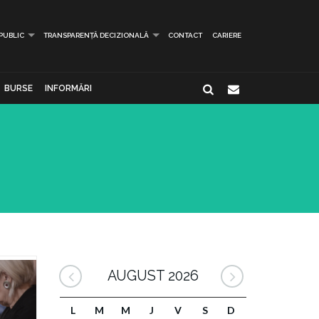
 PUBLIC
TRANSPARENȚĂ DECIZIONALĂ
CONTACT
CARIERE
BURSE
INFORMĂRI
AUGUST 2026
L
M
M
J
V
S
D