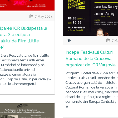
7 May 2024
ciparea ICR Budapesta la
e-a 2-a ediție a
alului de Film „Little
7 M
e”
Începe Festivalul Culturii
 2-a a Festivalului de film „Little
Române de la Cracovia,
” explorează tema influenței
organizat de ICR Varșovia
, urmărind să întărească și să
ă stereotipurile privind
Programul celei de-a XIV-a ediții 
tatea și cinematografia
Festivalului Culturii Române de l
lor. Timp de 3 zile, în perioada 7 –
Cracovia, organizată de Institutul
2024, la Cinematograful
Cultural Român de la Varșovia în
perioada 8-12 mai 2024, marche
de ani de la prăbușirea regimuril
comuniste din Europa Centrală și 
și