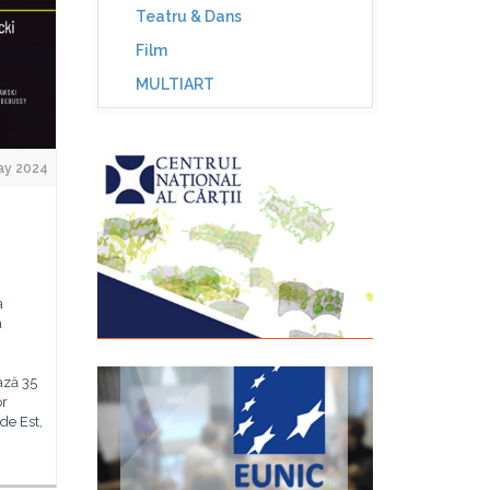
Teatru & Dans
Film
MULTIART
ay 2024
a
a
ază 35
or
de Est,