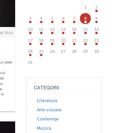
1
2
3
4
5
6
7
8
9
10
11
12
13
14
15
16
ay 2024
17
18
19
20
21
22
23
24
25
26
27
28
29
30
31
ul celei
ărul
ile
ui
CATEGORII
ie
 în
Literatură
Arte vizuale
Conferinţe
Muzică