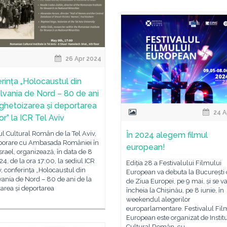
26 Apr 2024
rința „Holocaustul din
ilvania de Nord – 80 de ani
 ghetoizarea și deportarea
24 A
or” la ICR Tel Aviv
tul Cultural Român de la Tel Aviv,
În 2024 alegem filmul
aborare cu Ambasada României în
european!
Israel, organizează, în data de 8
4, de la ora 17:00, la sediul ICR
Ediția 28 a Festivalului Filmului
v, conferința „Holocaustul din
European va debuta la București 
vania de Nord – 80 de ani de la
de Ziua Europei, pe 9 mai, și se v
area și deportarea
încheia la Chișinău, pe 8 iunie, în
weekendul alegerilor
europarlamentare. Festivalul Fil
European este organizat de Instit
Cultural Român, cu