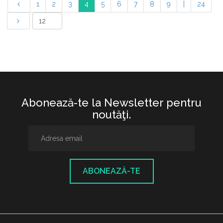
1
2
3
4
5
6
7
8
9
|
24
Abonează-te la Newsletter pentru
noutăţi.
ABONEAZĂ-TE