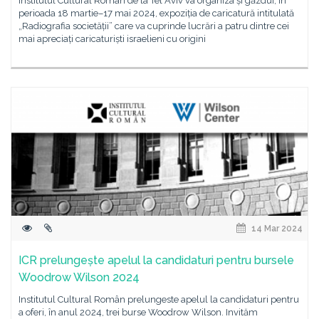
Institutul Cultural Român de la Tel Aviv va organiza și găzdui, în
perioada 18 martie–17 mai 2024, expoziția de caricatură intitulată
„Radiografia societății” care va cuprinde lucrări a patru dintre cei
mai apreciați caricaturiști israelieni cu origini
14 Mar 2024
ICR prelungește apelul la candidaturi pentru bursele
Woodrow Wilson 2024
Institutul Cultural Român prelungeste apelul la candidaturi pentru
a oferi, în anul 2024, trei burse Woodrow Wilson. Invităm