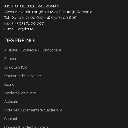
INSTITUTUL CULTURAL ROMÂN
Aleea Alexandru nr. 38, 011824 București, România
Tel.: (+4) 031 71 00 627, (+4) 031 71 00 606
Fax: (+4) 031 71 00 607
E-mail: icr@icr.ro
DESPRE NOI
Misiune / Strategie / Funcţionare
Echipa
Structura ICR
Rapoarte de activitate
Istoric
Declaraţii de avere
Achizitii
Nota de fundamentare cladire ICR
Contact
Cookies & protectia datelor