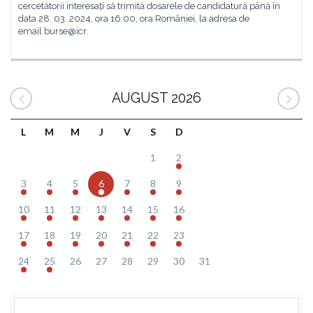
cercetătorii interesați să trimită dosarele de candidatură până în
data 28. 03. 2024, ora 16:00, ora României, la adresa de
email burse@icr.
AUGUST 2026
L
M
M
J
V
S
D
1
2
3
4
5
6
7
8
9
10
11
12
13
14
15
16
17
18
19
20
21
22
23
24
25
26
27
28
29
30
31