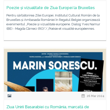
Poezie și vizualitate de Ziua Europei la Bruxelles
Pentru sărbătorirea Zilei Europei, Institutul Cultural Român de la
Bruxelles și Ambasada României în Regatul Belgiei organizează
evenimentul „Poezie și vizualitate europene. Dialog Yves Namur
(BE) - Magda Cârneci (RO)”/„Poésie et visualité européennes.
26 Mar 2024
Ziua Unirii Basarabiei cu România, marcată de