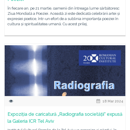
În fiecare an, pe 21 martie, oamenii din întreaga lume sărbătoresc
Ziua Mondială a Poeziei. Această zi este dedicată celebrării artei și
expresiei poetice, într-un efort de a sublinia importanța poeziei în
cultura și spiritualitatea umană. Cu acest prilej,
18 Mar 2024
Expoziția de caricatură „Radiografia societății” expusă
la Galeria ICR Tel Aviv