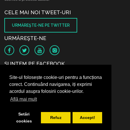
CELE MAI NOI TWEET-URI
URMĂREŞTE-NE PE TWITTER
URMĂREŞTE-NE
SUNTEM PE FACEBOOK
Site-ul folosește cookie-uri pentru a funcționa
corect. Continuând navigarea, iți exprimi
acordul asupra folosirii cookie-urilor.
Află mai mult
Setări
Refuz
Accept!
cookies