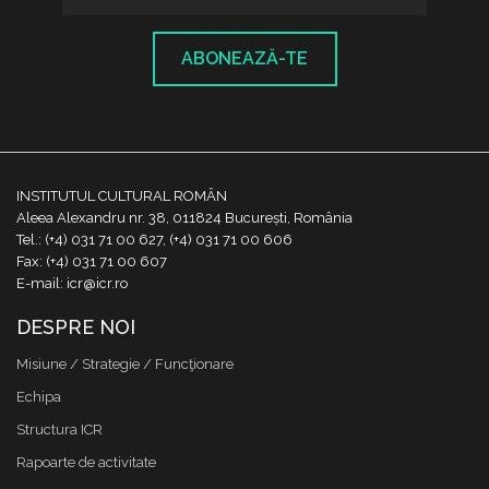
ABONEAZĂ-TE
INSTITUTUL CULTURAL ROMÂN
Aleea Alexandru nr. 38, 011824 București, România
Tel.: (+4) 031 71 00 627, (+4) 031 71 00 606
Fax: (+4) 031 71 00 607
E-mail: icr@icr.ro
DESPRE NOI
Misiune / Strategie / Funcţionare
Echipa
Structura ICR
Rapoarte de activitate