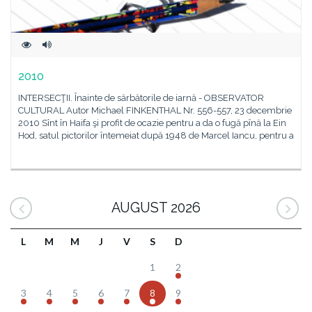
2010
INTERSECŢII. Înainte de sărbătorile de iarnă - OBSERVATOR
CULTURAL Autor Michael FINKENTHAL Nr. 556-557, 23 decembrie
2010 Sînt în Haifa şi profit de ocazie pentru a da o fugă pînă la Ein
Hod, satul pictorilor întemeiat după 1948 de Marcel Iancu, pentru a
AUGUST 2026
L
M
M
J
V
S
D
1
2
3
4
5
6
7
8
9