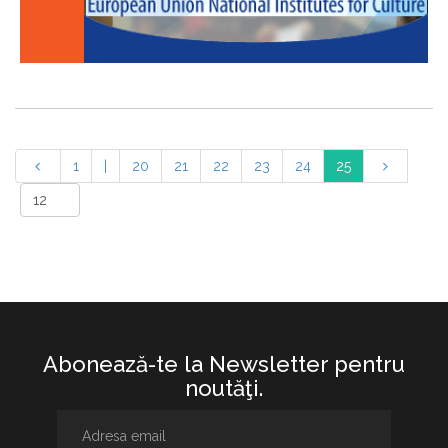
1
|
20
21
22
23
24
25
Abonează-te la Newsletter pentru
noutăţi.