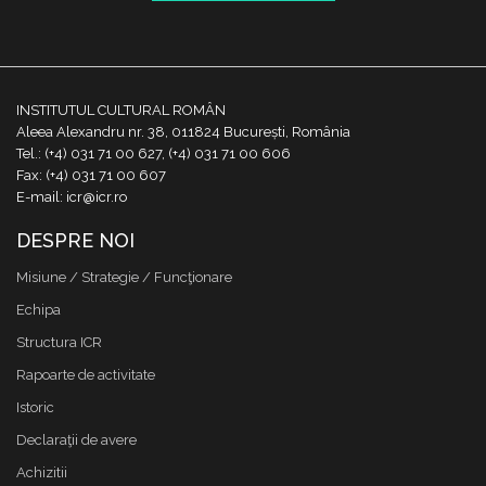
INSTITUTUL CULTURAL ROMÂN
Aleea Alexandru nr. 38, 011824 București, România
Tel.: (+4) 031 71 00 627, (+4) 031 71 00 606
Fax: (+4) 031 71 00 607
E-mail: icr@icr.ro
DESPRE NOI
Misiune / Strategie / Funcţionare
Echipa
Structura ICR
Rapoarte de activitate
Istoric
Declaraţii de avere
Achizitii