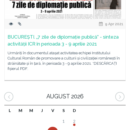
9 Apr 2021
BUCUREȘTI. „7 zile de diplomație publică” - sinteza
activității ICR în perioada 3 - 9 aprilie 2021
Urmăriți în documentul atașat activitatea echipei Institutului
Cultural Român de promovare a culturii și civilizației românești în
străinătate și în țară, în perioada 3 - 9 aprilie 2021. *DESCĂRCAȚI
fișierul PDF.
AUGUST 2026
L
M
M
J
V
S
D
1
2