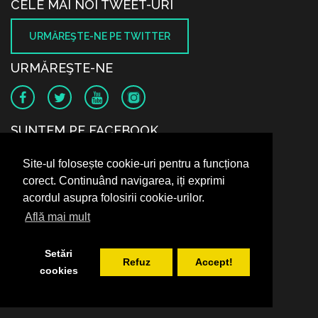
CELE MAI NOI TWEET-URI
URMĂREŞTE-NE PE TWITTER
URMĂREŞTE-NE
SUNTEM PE FACEBOOK
Site-ul folosește cookie-uri pentru a funcționa
corect. Continuând navigarea, iți exprimi
acordul asupra folosirii cookie-urilor.
Află mai mult
Setări
Refuz
Accept!
cookies