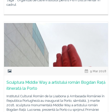
Țaga”. Organizat de către Institutul pentru Film Documentar în
cadrul
9 Mar 2018
Sculptura Middle Way a artistului român Bogdan Rață
itinerată la Porto
Institutul Cultural Român de la Lisabona și Ambasada României în
Republica Portugheză au inaugurat la Porto, sâmbătă, 3 martie
2018, sculptura monumentală Middle Way a artistului român
Bogdan Rață. Lucrarea, prezentă la Porto cu sprijinul Primăriei