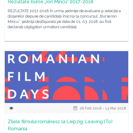
Rezultate burse „Ion Mincu” 2017-2018
REZULTATE 2017-2018 În urma şedinţei de evaluare şi selecţie a
dosarelor depuse de candidaţii înscrişi la concursul „Burse Ion
Mincu”, şedinţă desfăşurată pe data de 01. 03. 2018, au fost
declaraţi câştigători următorii candidaţi:
26 Feb 2018 - 13 Mar 2018
Zilele filmului românesc la Leipzig: Leaving (To)
Romania