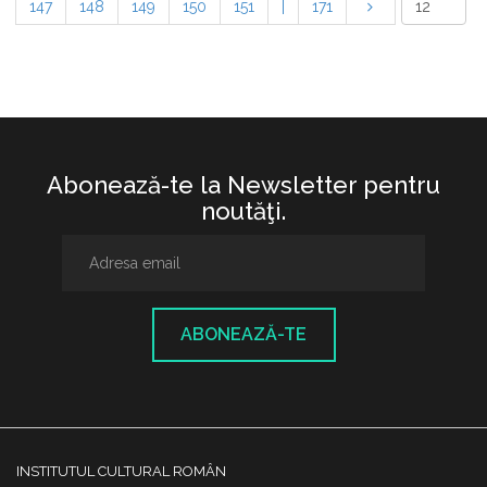
147
148
149
150
151
|
171
Abonează-te la Newsletter pentru
noutăţi.
ABONEAZĂ-TE
INSTITUTUL CULTURAL ROMÂN