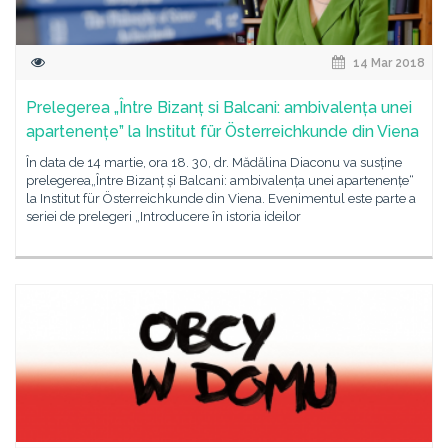
14 Mar 2018
Prelegerea „Între Bizanț si Balcani: ambivalența unei
apartenențe” la Institut für Österreichkunde din Viena
În data de 14 martie, ora 18. 30, dr. Mădălina Diaconu va susține
prelegerea„Între Bizanț și Balcani: ambivalența unei apartenențe“
la Institut für Österreichkunde din Viena. Evenimentul este parte a
seriei de prelegeri „Introducere în istoria ideilor