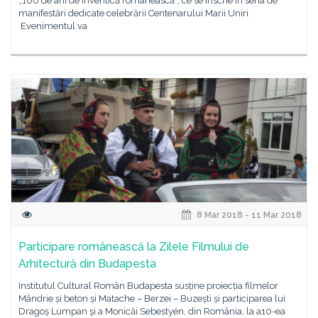
„100 de ani de inventică românească”, ce se înscrie în seria de
manifestări dedicate celebrării Centenarului Marii Uniri.
Evenimentul va
8 Mar 2018 - 11 Mar 2018
Participare românească la Zilele Filmului de
Arhitectură din Budapesta
Institutul Cultural Român Budapesta susține proiecția filmelor
Mândrie și beton și Matache – Berzei – Buzești și participarea lui
Dragoș Lumpan şi a Monicăi Sebestyén, din România, la a10-ea