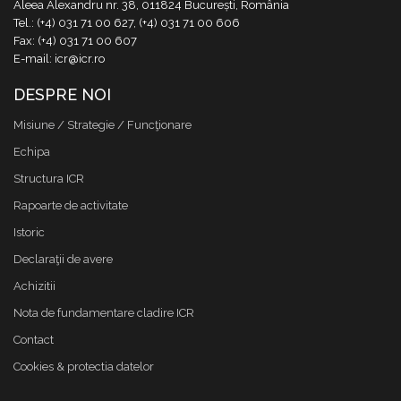
Aleea Alexandru nr. 38, 011824 București, România
Tel.: (+4) 031 71 00 627, (+4) 031 71 00 606
Fax: (+4) 031 71 00 607
E-mail: icr@icr.ro
DESPRE NOI
Misiune / Strategie / Funcţionare
Echipa
Structura ICR
Rapoarte de activitate
Istoric
Declaraţii de avere
Achizitii
Nota de fundamentare cladire ICR
Contact
Cookies & protectia datelor