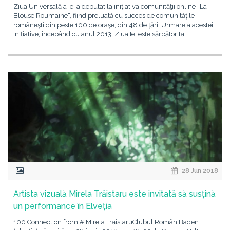
Ziua Universală a Iei a debutat la iniţiativa comunităţii online „La
Blouse Roumaine“, fiind preluată cu succes de comunităţile
româneşti din peste 100 de oraşe, din 48 de ţări. Urmare a acestei
inițiative, începând cu anul 2013, Ziua Iei este sărbătorită
28 Jun 2018
Artista vizuală Mirela Trăistaru este invitată să susțină
un performance în Elveția
100 Connection from # Mirela TrăistaruClubul Român Baden