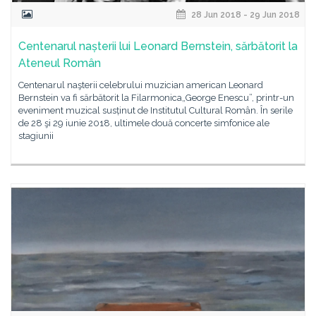
28 Jun 2018 - 29 Jun 2018
Centenarul nașterii lui Leonard Bernstein, sărbătorit la
Ateneul Român
Centenarul naşterii celebrului muzician american Leonard
Bernstein va fi sărbătorit la Filarmonica„George Enescu”, printr-un
eveniment muzical susținut de Institutul Cultural Român. În serile
de 28 şi 29 iunie 2018, ultimele două concerte simfonice ale
stagiunii