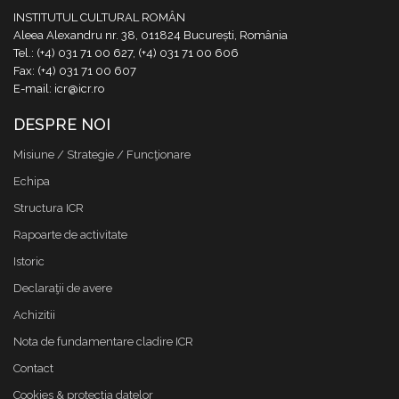
INSTITUTUL CULTURAL ROMÂN
Aleea Alexandru nr. 38, 011824 București, România
Tel.: (+4) 031 71 00 627, (+4) 031 71 00 606
Fax: (+4) 031 71 00 607
E-mail: icr@icr.ro
DESPRE NOI
Misiune / Strategie / Funcţionare
Echipa
Structura ICR
Rapoarte de activitate
Istoric
Declaraţii de avere
Achizitii
Nota de fundamentare cladire ICR
Contact
Cookies & protectia datelor