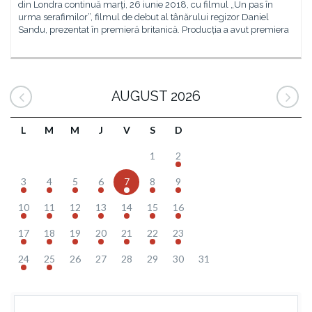
din Londra continuă marţi, 26 iunie 2018, cu filmul „Un pas în
urma serafimilor”, filmul de debut al tânărului regizor Daniel
Sandu, prezentat în premieră britanică. Producția a avut premiera
AUGUST 2026
L
M
M
J
V
S
D
1
2
3
4
5
6
7
8
9
10
11
12
13
14
15
16
17
18
19
20
21
22
23
24
25
26
27
28
29
30
31