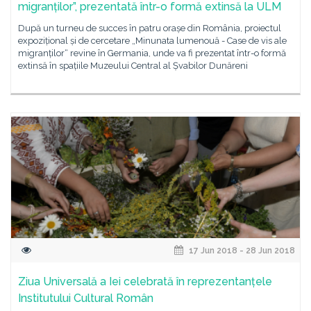
migranților”, prezentată într-o formă extinsă la ULM
După un turneu de succes în patru orașe din România, proiectul
expozițional și de cercetare „Minunata lumenouă - Case de vis ale
migranților“ revine în Germania, unde va fi prezentat într-o formă
extinsă în spațiile Muzeului Central al Șvabilor Dunăreni
17 Jun 2018 - 28 Jun 2018
Ziua Universală a Iei celebrată în reprezentanțele
Institutului Cultural Român