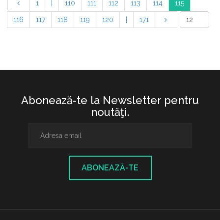
1
|
110
111
112
113
114
115
116
117
118
119
120
|
171
Abonează-te la Newsletter pentru
noutăţi.
ABONEAZĂ-TE