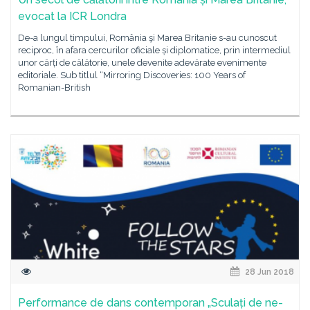
evocat la ICR Londra
De-a lungul timpului, România şi Marea Britanie s-au cunoscut
reciproc, în afara cercurilor oficiale și diplomatice, prin intermediul
unor cărți de călătorie, unele devenite adevărate evenimente
editoriale. Sub titlul “Mirroring Discoveries: 100 Years of
Romanian-British
28 Jun 2018
Performance de dans contemporan „Sculați de ne-