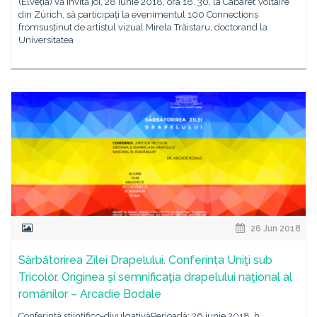
(Elveția) vă invită joi, 28 iunie 2018, ora 18. 30, la Cabaret Voltaire
din Zürich, să participați la evenimentul 100 Connections
fromsusținut de artistul vizual Mirela Trăistaru, doctorand la
Universitatea
26 Jun 2018
Sărbătorirea Zilei Drapelului. Conferința Uniţi sub
Tricolor. Originea şi semnificaţia drapelului naţional al
românilor – Arcadie Bodale
Conferință științifico-divulgativăPerioadă: 26 iunie 2018, h.