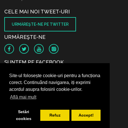
CELE MAI NOI TWEET-URI
URMĂREŞTE-NE PE TWITTER
URMĂREŞTE-NE
SUNTEM PE FACEBOOK
Site-ul folosește cookie-uri pentru a funcționa
corect. Continuând navigarea, iți exprimi
acordul asupra folosirii cookie-urilor.
Află mai mult
Setări
Refuz
Accept!
cookies