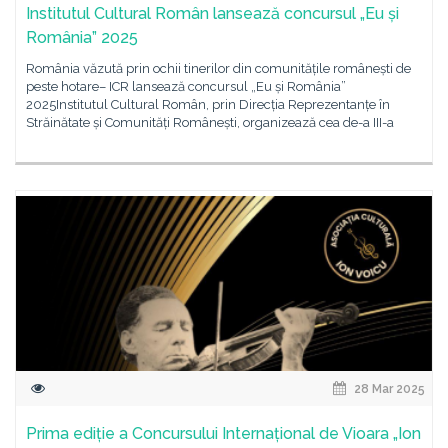
Institutul Cultural Român lansează concursul „Eu și
România” 2025
România văzută prin ochii tinerilor din comunitățile românești de
peste hotare– ICR lansează concursul „Eu și România”
2025Institutul Cultural Român, prin Direcția Reprezentanțe în
Străinătate și Comunități Românești, organizează cea de-a III-a
28 Mar 2025
Prima ediție a Concursului Internațional de Vioara „Ion