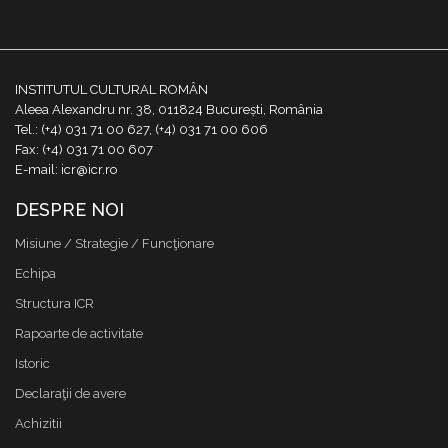
INSTITUTUL CULTURAL ROMÂN
Aleea Alexandru nr. 38, 011824 București, România
Tel.: (+4) 031 71 00 627, (+4) 031 71 00 606
Fax: (+4) 031 71 00 607
E-mail: icr@icr.ro
DESPRE NOI
Misiune / Strategie / Funcţionare
Echipa
Structura ICR
Rapoarte de activitate
Istoric
Declaraţii de avere
Achizitii