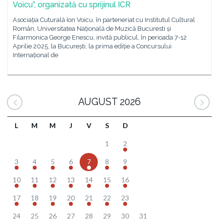
Voicu”, organizată cu sprijinul ICR
Asociația Cuturală Ion Voicu, în parteneriat cu Institutul Cultural
Român, Universitatea Națională de Muzică Bucuresti și
Filarmonica George Enescu, invită publicul, în perioada 7-12
Aprilie 2025, la București, la prima ediție a Concursului
Internațional de
AUGUST 2026
L
M
M
J
V
S
D
1
2
3
4
5
6
7
8
9
10
11
12
13
14
15
16
17
18
19
20
21
22
23
24
25
26
27
28
29
30
31