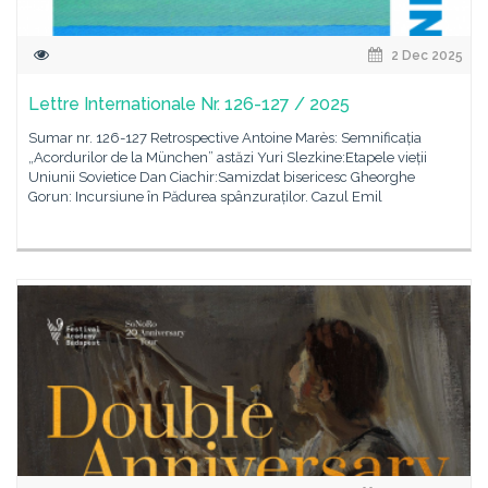
2 Dec 2025
Lettre Internationale Nr. 126-127 / 2025
Sumar nr. 126-127 Retrospective Antoine Marès: Semnificația
„Acordurilor de la München” astăzi Yuri Slezkine:Etapele vieții
Uniunii Sovietice Dan Ciachir:Samizdat bisericesc Gheorghe
Gorun: Incursiune în Pădurea spânzuraților. Cazul Emil