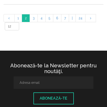
1
2
3
4
5
6
7
|
24
Abonează-te la Newsletter pentru
noutăţi.
ABONEAZĂ-TE