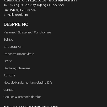
Aleea Alexandru nr. 38, 011824 București, România
Tel.: (+4) 031 71 00 627, (+4) 031 71 00 606
Fax: (+4) 031 71 00 607
E-mail: icr@icr.ro
DESPRE NOI
Misiune / Strategie / Funcţionare
Echipa
Structura ICR
Rapoarte de activitate
Istoric
Declaraţii de avere
Achizitii
Nota de fundamentare cladire ICR
Contact
Cookies & protectia datelor