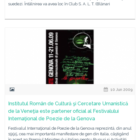
suedezi. Întâlnirea va avea loc în Club S. A. L. T. (Blănari
10 Jun 2009
Institutul Român de Cultură şi Cercetare Umanistică
de la Veneţia este partener oficial al Festivalului
Internaţional de Poezie de la Genova
Festivalul Internaţional de Poezie de la Genova reprezintă, din anul
1995, cea mai importantă manifestare de gen din Italia, câştigând
în acest an Premiul Ministerului italian pentru Bunuri şi Activităţi