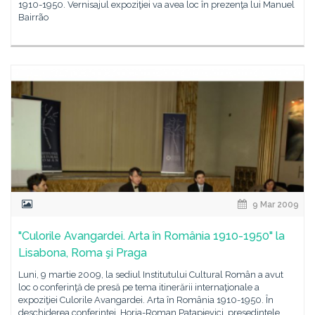
1910-1950. Vernisajul expoziţiei va avea loc în prezenţa lui Manuel
Bairrão
9 Mar 2009
"Culorile Avangardei. Arta în România 1910-1950" la
Lisabona, Roma şi Praga
Luni, 9 martie 2009, la sediul Institutului Cultural Român a avut
loc o conferinţă de presă pe tema itinerării internaţionale a
expoziţiei Culorile Avangardei. Arta în România 1910-1950. În
deschiderea conferinţei, Horia-Roman Patapievici, preşedintele