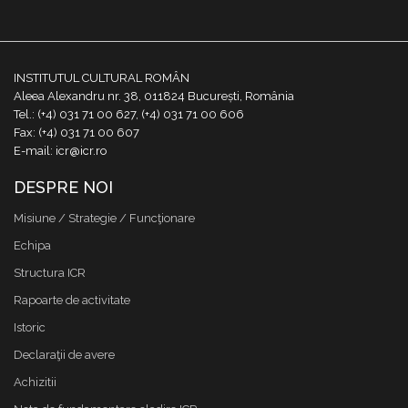
INSTITUTUL CULTURAL ROMÂN
Aleea Alexandru nr. 38, 011824 București, România
Tel.: (+4) 031 71 00 627, (+4) 031 71 00 606
Fax: (+4) 031 71 00 607
E-mail: icr@icr.ro
DESPRE NOI
Misiune / Strategie / Funcţionare
Echipa
Structura ICR
Rapoarte de activitate
Istoric
Declaraţii de avere
Achizitii