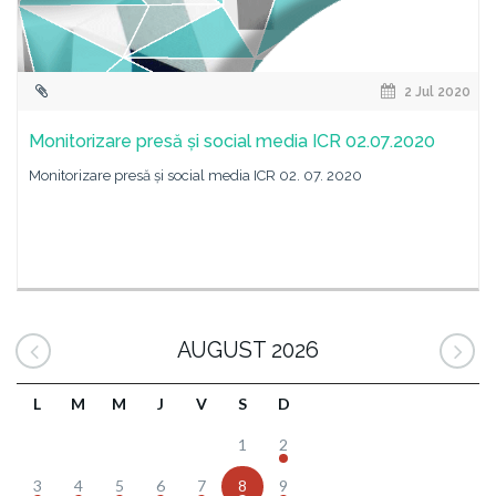
2 Jul 2020
Monitorizare presă și social media ICR 02.07.2020
Monitorizare presă și social media ICR 02. 07. 2020
AUGUST 2026
L
M
M
J
V
S
D
1
2
3
4
5
6
7
8
9