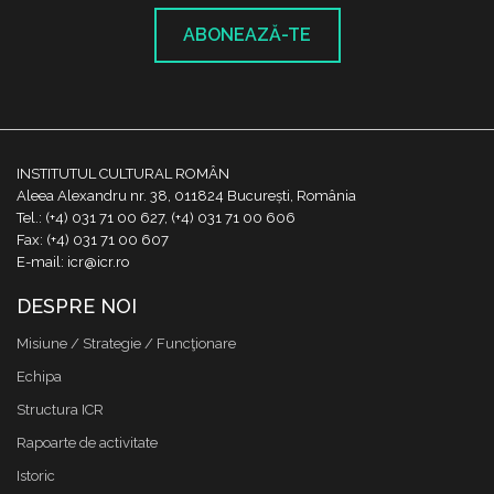
ABONEAZĂ-TE
INSTITUTUL CULTURAL ROMÂN
Aleea Alexandru nr. 38, 011824 București, România
Tel.: (+4) 031 71 00 627, (+4) 031 71 00 606
Fax: (+4) 031 71 00 607
E-mail: icr@icr.ro
DESPRE NOI
Misiune / Strategie / Funcţionare
Echipa
Structura ICR
Rapoarte de activitate
Istoric