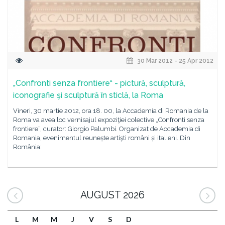
30 Mar 2012 - 25 Apr 2012
„Confronti senza frontiere“ - pictură, sculptură,
iconografie şi sculptură în sticlă, la Roma
Vineri, 30 martie 2012, ora 18. 00, la Accademia di Romania de la
Roma va avea loc vernisajul expoziţiei colective „Confronti senza
frontiere“, curator: Giorgio Palumbi. Organizat de Accademia di
Romania, evenimentul reunește artişti români și italieni. Din
România:
AUGUST 2026
L
M
M
J
V
S
D