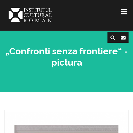
„Confronti senza frontiere“ -
pictura