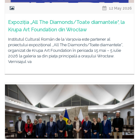
12 May 2026
Expoziția „All The Diamonds/Toate diamantele“, la
Krupa Art Foundation din Wrocław
Institutul Cultural Român de la Varșovia este partener al
proiectului expozițional „All The Diamonds/Toate diamantele“,
organizat de Krupa Art Foundation în perioada 15 mai – 5 iulie
2026 la galeria sa din piața principală a orașului Wrocław.
Vernisajul va