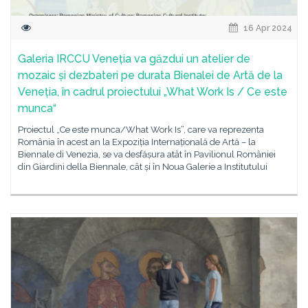
16 Apr 2024
Galeria IRCCU Veneția va găzdui un atelier de
mozaic și dezbateri pe durata Bienalei de Artă de la
Veneția, în cadrul proiectului „What Work Is / Ce este
munca“
Proiectul „Ce este munca/What Work Is”, care va reprezenta
România în acest an la Expoziția Internațională de Artă – la
Biennale di Venezia, se va desfășura atât în Pavilionul României
din Giardini della Biennale, cât și în Noua Galerie a Institutului