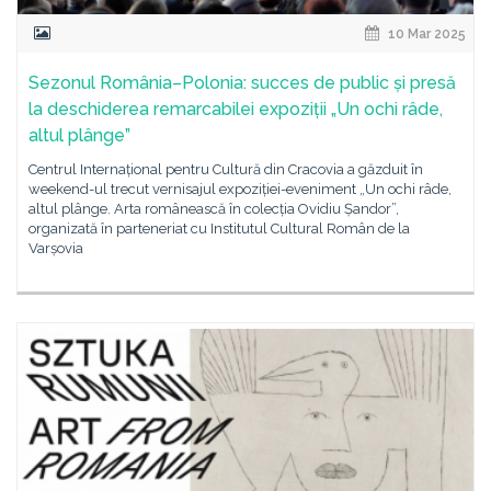
10 Mar 2025
Sezonul România–Polonia: succes de public și presă
la deschiderea remarcabilei expoziții „Un ochi râde,
altul plânge”
Centrul Internațional pentru Cultură din Cracovia a găzduit în
weekend-ul trecut vernisajul expoziției-eveniment „Un ochi râde,
altul plânge. Arta românească în colecția Ovidiu Șandor”,
organizată în parteneriat cu Institutul Cultural Român de la
Varșovia