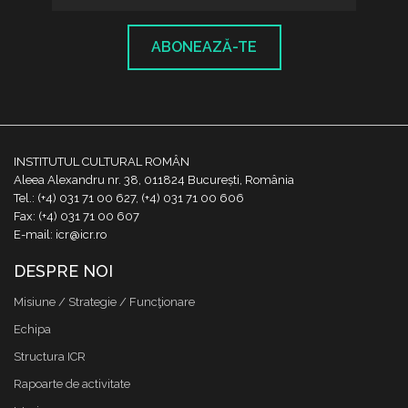
ABONEAZĂ-TE
INSTITUTUL CULTURAL ROMÂN
Aleea Alexandru nr. 38, 011824 București, România
Tel.: (+4) 031 71 00 627, (+4) 031 71 00 606
Fax: (+4) 031 71 00 607
E-mail: icr@icr.ro
DESPRE NOI
Misiune / Strategie / Funcţionare
Echipa
Structura ICR
Rapoarte de activitate