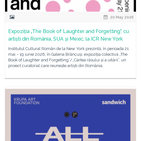
20 May 2026
Expoziția „The Book of Laughter and Forgetting”, cu
artiști din România, SUA și Mexic, la ICR New York
Institutul Cultural Român de la New York prezintă, în perioada 21
mai – 19 iunie 2026, în Galeria Brâncuși, expoziția colectivă „The
Book of Laughter and Forgetting”/„Cartea râsului și a uitării”, un
proiect curatorial care reunește artiști din România,