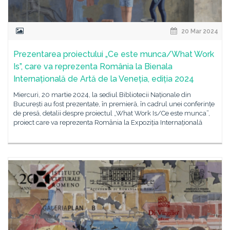
20 Mar 2024
Prezentarea proiectului „Ce este munca/What Work
Is”, care va reprezenta România la Bienala
Internațională de Artă de la Veneția, ediția 2024
Miercuri, 20 martie 2024, la sediul Bibliotecii Naționale din
București au fost prezentate, în premieră, în cadrul unei conferințe
de presă, detalii despre proiectul „What Work Is/Ce este munca”,
proiect care va reprezenta România la Expoziția Internațională