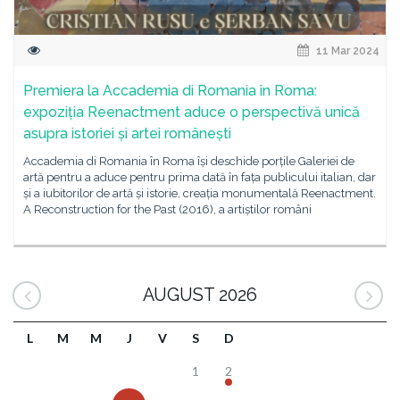
11 Mar 2024
Premiera la Accademia di Romania în Roma:
expoziția Reenactment aduce o perspectivă unică
asupra istoriei și artei românești
Accademia di Romania în Roma își deschide porțile Galeriei de
artă pentru a aduce pentru prima dată în fața publicului italian, dar
și a iubitorilor de artă și istorie, creația monumentală Reenactment.
A Reconstruction for the Past (2016), a artiștilor români
AUGUST 2026
L
M
M
J
V
S
D
1
2