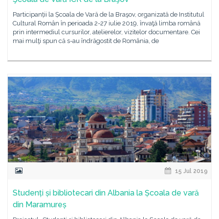
Participanții la Școala de Vară de la Braşov, organizată de Institutul
Cultural Român în perioada 2-27 iulie 2019, învaţă limba română
prin intermediul cursurilor, atelierelor, vizitelor documentare. Cei
mai mulţi spun că s-au îndrăgostit de România, de
15 Jul 2019
Studenți și bibliotecari din Albania la Școala de vară
din Maramureș