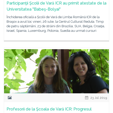
Participanţii Şcolii de Vară ICR au primit atestate de la
Universitatea "Babeş-Bolyai"
Închiderea oficială a Școlii de Vară de Limba Română ICR de la
Braşov a avut loc vineri, 26 iulie, la Centrul Cultural Reduta. Timp
de patru săptămâni, 23 de străini din Brazilia, SUA, Belgia, Croaţia,
Israel, Spania, Luxemburg, Polonia, Suedia au urmat cursuri
23 Jul 2019
Profesorii de la Şcoala de Vară ICR: Progresul