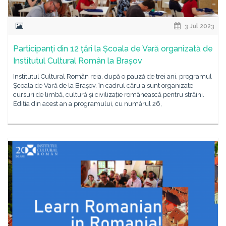
3 Jul 2023
Participanți din 12 țări la Școala de Vară organizată de
Institutul Cultural Român la Brașov
Institutul Cultural Român reia, după o pauză de trei ani, programul
Școala de Vară de la Brașov, în cadrul căruia sunt organizate
cursuri de limbă, cultură și civilizație românească pentru străini.
Ediția din acest an a programului, cu numărul 26,