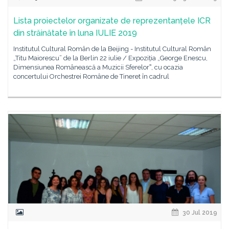
Lista proiectelor organizate de reprezentanțele ICR
din străinătate în luna IULIE 2019
Institutul Cultural Român de la Beijing - Institutul Cultural Român
„Titu Maiorescu” de la Berlin 22 iulie / Expoziția „George Enescu,
Dimensiunea Românească a Muzicii Sferelorˮ, cu ocazia
concertului Orchestrei Române de Tineret în cadrul
30 Jul 2019