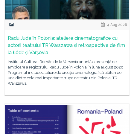
4 Aug 2026
Radu Jude în Polonia: ateliere cinematografice cu
actorii teatrului TR Warszawa și retrospective de film
la Łódź și Varșovia
Institutul Cultural Român de la Varșovia anunță o prezență de
amploare a regizorului Radu Jude în Polonia în luna august 2026.
Programul include ateliere de creație cinematografică alături de
una dintre cele mai importante trupe de teatru din Polonia, TR
Warszawa,