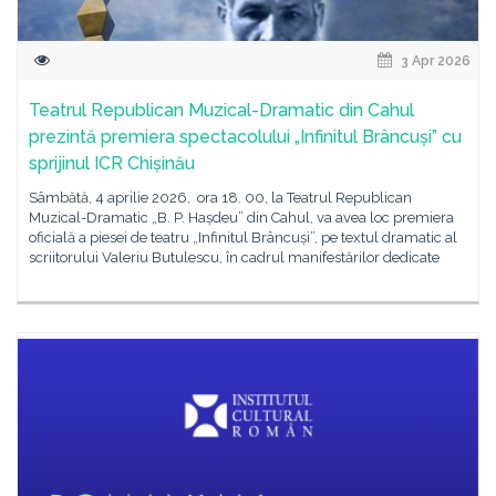
3 Apr 2026
Teatrul Republican Muzical-Dramatic din Cahul
prezintă premiera spectacolului „Infinitul Brâncuși” cu
sprijinul ICR Chișinău
Sâmbătă, 4 aprilie 2026, ora 18. 00, la Teatrul Republican
Muzical-Dramatic „B. P. Hașdeu” din Cahul, va avea loc premiera
oficială a piesei de teatru „Infinitul Brâncuși”, pe textul dramatic al
scriitorului Valeriu Butulescu, în cadrul manifestărilor dedicate