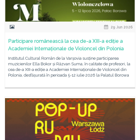
29 Jun 2026
Participare românească la cea de-a XIII-a ediție a
Academiei Internaționale de Violoncel din Polonia
Institutul Cultural Român de la Varșovia susține participarea
muzicienilor Ella Bokor și Răzvan Suma, în calitate de profesori, la
cea de-a XIII-a ediție a Academiei Internaționale de Violoncel din
Polonia, desfășurată în perioada 5-12 iulie 2026 la Palatul Borowa