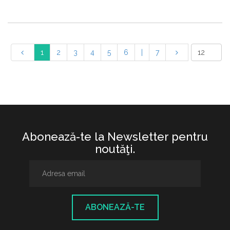
1
2
3
4
5
6
|
7
Abonează-te la Newsletter pentru
noutăţi.
ABONEAZĂ-TE