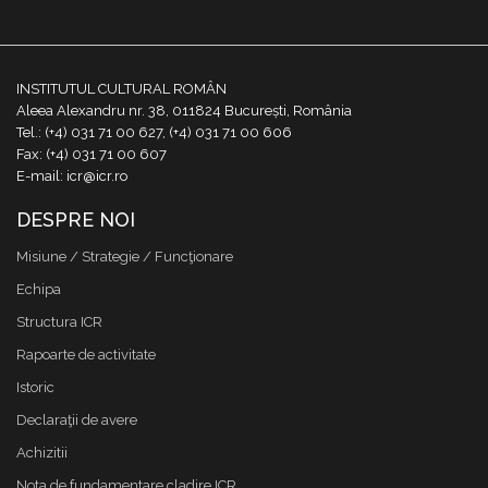
INSTITUTUL CULTURAL ROMÂN
Aleea Alexandru nr. 38, 011824 București, România
Tel.: (+4) 031 71 00 627, (+4) 031 71 00 606
Fax: (+4) 031 71 00 607
E-mail: icr@icr.ro
DESPRE NOI
Misiune / Strategie / Funcţionare
Echipa
Structura ICR
Rapoarte de activitate
Istoric
Declaraţii de avere
Achizitii
Nota de fundamentare cladire ICR