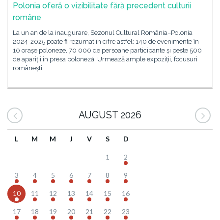
Polonia oferă o vizibilitate fără precedent culturii
române
La un an de la inaugurare, Sezonul Cultural România–Polonia
2024-2025 poate fi rezumat în cifre astfel: 140 de evenimente în
10 orașe poloneze, 70 000 de persoane participante și peste 500
de apariții în presa poloneză. Urmează ample expoziții, focusuri
românești
AUGUST 2026
L
M
M
J
V
S
D
1
2
3
4
5
6
7
8
9
10
11
12
13
14
15
16
17
18
19
20
21
22
23