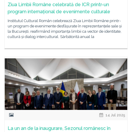
Ziua Limbii Române celebrată de ICR printr-un
program internațional de evenimente culturale
Institutul Cultural Român celebrează Ziua Limbii Române printr-
un program de evenimente desfășurate în reprezentanțele sale și
la București, reafirmând importanța limbii ca vector de identitate,
cultură și dialog intercultural. Sărbătorită anual la
14 Jul 2025
La un an de la inaugurare, Sezonul românesc în