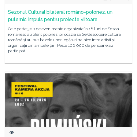
Sezonul Cultural bilateral româno-polonez, un
puternic impuls pentru proiecte viitoare
Cele peste 300 de evenimente organizate în 18 luni de Sezon
românesc au oferit polonezilor ocazia să (re)descopere cultura
română și au pus bazele unor legături trainice între artiști și
organizații din ambele țări. Peste 100 000 de persoane au
participat