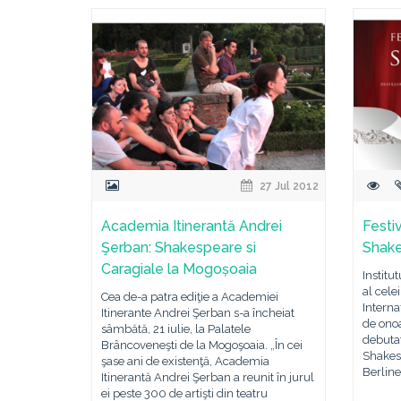
27 Jul 2012
Academia Itinerantă Andrei
Festiv
Şerban: Shakespeare si
Shake
Caragiale la Mogoșoaia
Institu
al celei
Cea de-a patra ediţie a Academiei
Interna
Itinerante Andrei Şerban s-a încheiat
de onoa
sâmbătă, 21 iulie, la Palatele
debutat
Brâncoveneşti de la Mogoşoaia. „În cei
Shakes
şase ani de existenţă, Academia
Berline
Itinerantă Andrei Şerban a reunit în jurul
ei peste 300 de artişti din teatru