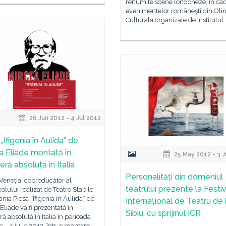
renumite scene londoneze, în ca
evenimentelor româneşti din Ol
Culturală organizate de Institutul
26 Jun 2012 - 4 Jul 2012
„Ifigenia în Aulida” de
a Eliade montată în
25 May 2012 - 3 
ră absolută în Italia
Personalități din domeniul
Veneţia, coproducător al
teatrului prezente la Festiv
olului realizat de Teatro Stabile
ania Piesa „Ifigenia în Aulida” de
Internațional de Teatru de 
Eliade va fi prezentată în
Sibiu, cu sprijinul ICR
ă absolută în Italia în perioada
e – 4 iulie 2012, într-o montare