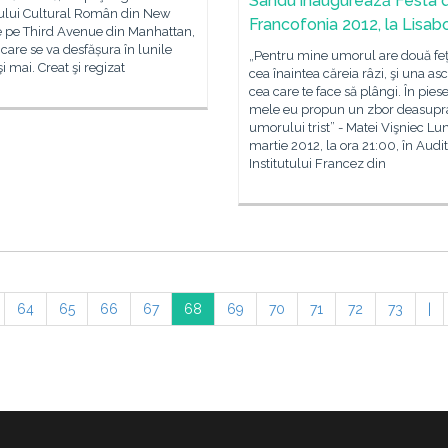
Sandu inaugurează Festa 
tului Cultural Român din New
Francofonia 2012, la Lisab
e pe Third Avenue din Manhattan,
 care se va desfășura în lunile
„Pentru mine umorul are două feţ
şi mai. Creat şi regizat
cea înaintea căreia râzi, şi una as
cea care te face să plângi. În pies
mele eu propun un zbor deasupr
umorului trist” - Matei Vişniec Lun
martie 2012, la ora 21:00, în Audit
Institutului Francez din
64
65
66
67
68
69
70
71
72
73
|