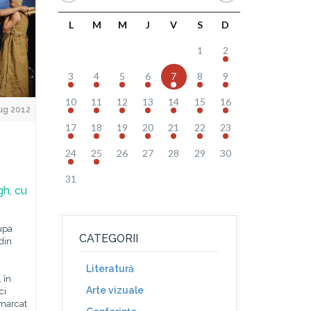
L
M
M
J
V
S
D
1
2
3
4
5
6
7
8
9
10
11
12
13
14
15
16
ug 2012
17
18
19
20
21
22
23
24
25
26
27
28
29
30
31
gh, cu
upa
CATEGORII
din
Literatură
 în
Arte vizuale
ci
 marcat