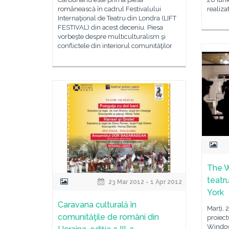
românească în cadrul Festivalului
realiza
Internaţional de Teatru din Londra (LIFT
FESTIVAL) din acest deceniu. Piesa
vorbeşte despre multiculturalism şi
conflictele din interiorul comunităţilor
The W
teatr
23 Mar 2012 - 1 Apr 2012
York
Caravana culturală în
Marți, 
comunităţile de români din
proiect
Window 