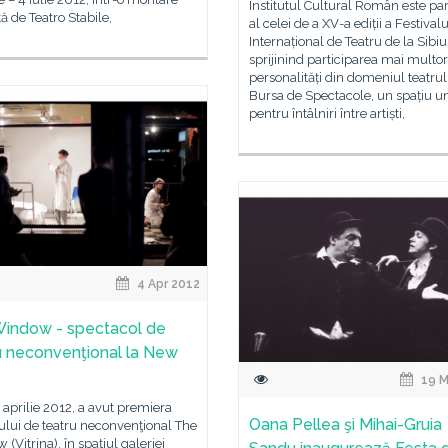
Institutul Cultural Român este pa
tă de Teatro Stabile,
al celei de a XV-a ediții a Festivalu
Internațional de Teatru de la Sibiu
sprijinind participarea mai multor
personalități din domeniul teatrul
Bursa de Spectacole, un spațiu u
pentru întâlniri între artiști,
4 Apr 2012
indow - spectacol de
u neconvenţional la New
19 M
2 aprilie 2012, a avut premiera
Oana Pellea şi Mihai-Gruia
ului de teatru neconvenţional The
(Vitrina), în spaţiul galeriei