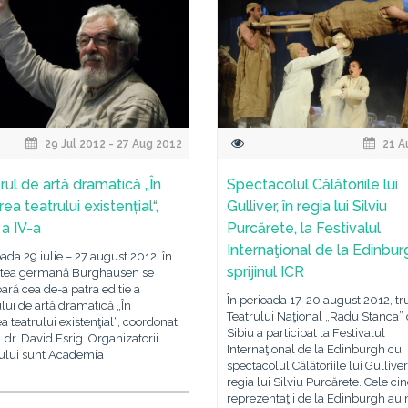
29 Jul 2012 - 27 Aug 2012
21 A
rul de artă dramatică „În
Spectacolul Călătoriile lui
ea teatrului existențial“,
Gulliver, în regia lui Silviu
 a IV-a
Purcărete, la Festivalul
Internaţional de la Edinbur
oada 29 iulie – 27 august 2012, în
sprijinul ICR
tatea germană Burghausen se
ară cea de-a patra editie a
În perioada 17-20 august 2012, tr
ului de artă dramatică „În
Teatrului Naţional „Radu Stanca” 
a teatrului existenţial“, coordonat
Sibiu a participat la Festivalul
. dr. David Esrig. Organizatorii
Internaţional de la Edinburgh cu
tului sunt Academia
spectacolul Călătoriile lui Gulliver,
regia lui Silviu Purcărete. Cele cin
reprezentaţii de la Edinburgh au