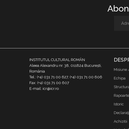
Abone
DESP
INSTITUTUL CULTURAL ROMÂN
Aleea Alexandru nr. 38, 011824 București,
Misiune 
România
Tel.: (+4) 031 71 00 627, (+4) 031 71 00 606
Echipa
Fax: (+4) 031 71 00 607
Structur
E-mail: icr@icr.ro
Rapoarte 
Istoric
Declaraţi
Achizitii