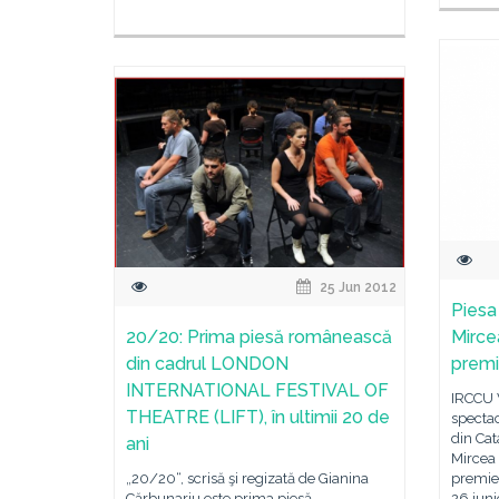
25 Jun 2012
Piesa 
20/20: Prima piesă românească
Mirce
din cadrul LONDON
premie
INTERNATIONAL FESTIVAL OF
IRCCU 
THEATRE (LIFT), în ultimii 20 de
spectac
din Cat
ani
Mircea 
„20/20“, scrisă şi regizată de Gianina
premier
Cărbunariu este prima piesă
26 iuni