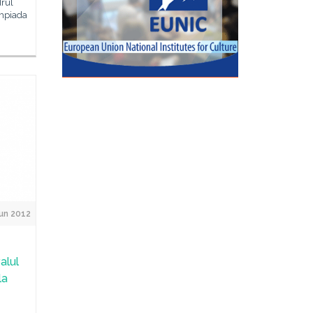
drul
impiada
Jun 2012
alul
la