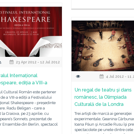
23 Apr 2012 - 12 Jul 2012
alul Internațional
4 Jul 2012 - 11 
speare, ediția a VIII-a
Un regal de teatru şi dans
tul Cultural Român este partener
românesc, la Olimpiada
 de a VIII-a ediții a Festivalului
țional Shakespeare - președinte
Culturală de la Londra
re, Radu Beligan - care a
 la Craiova, pe 23 aprilie, cu
Trei artişti de marcă ai generaţiei
peare’s Sonnets, prezentat de
experimentale, Geanina Cărbunar
r Ensemble din Berlin, spectacol
Ioana Păun şi Arcadie Rusu îşi pre
spectacolele pe unele dintre cele