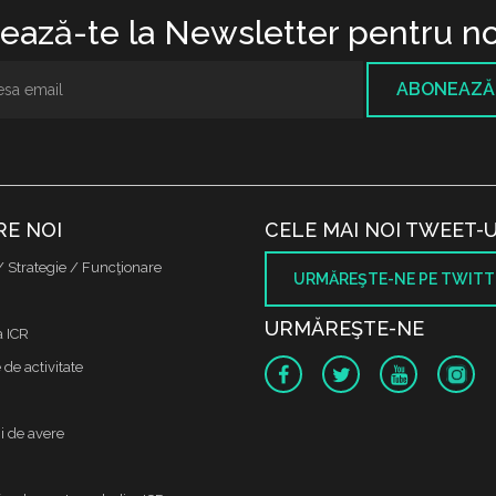
ază-te la Newsletter pentru no
ABONEAZĂ
RE NOI
CELE MAI NOI TWEET-U
/ Strategie / Funcţionare
URMĂREŞTE-NE PE TWITT
URMĂREŞTE-NE
a ICR
de activitate
i de avere