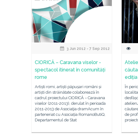
3 Jun 2012 - 7 Sep 2012
CIORICĂ – Caravana viselor -
Atelie
spectacol itinerat în comunități
căutar
rome
ediția
Artiști romi, artiști păpușari români și
În peri
artiști din străinătate colaborează în
locali
cadrul proiectului CIORICĂ – Caravana
desfășo
viselor (2011-2013), derulat în perioada
atelier
2011-2013 de Asociaţia dramAcum în
căutare
parteneriat cu Asociația RomanoButiQ,
de prof
Departamentul de Stat
proiec