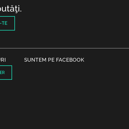
utăţi.
-TE
RI
SUNTEM PE FACEBOOK
ER