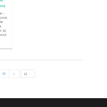
da
ona
e –
cunsă,
ele
a
i, 19
oriul
76