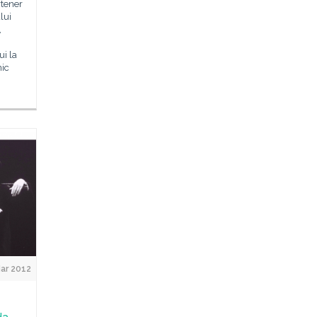
rtener
lui
,
ui la
nic
ar 2012