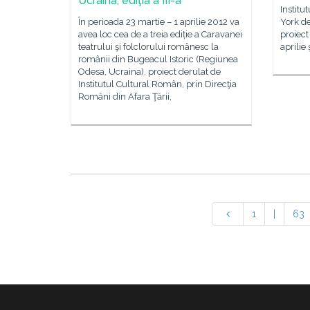
Ucraina, ediţia a III-a
Institu
În perioada 23 martie – 1 aprilie 2012 va
York d
avea loc cea de a treia ediție a Caravanei
proiect
teatrului şi folclorului românesc la
aprilie 
românii din Bugeacul Istoric (Regiunea
Odesa, Ucraina), proiect derulat de
Institutul Cultural Român, prin Direcţia
Români din Afara Ţării,
1
|
63