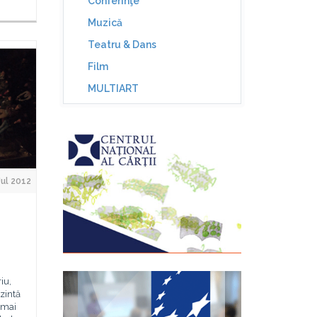
Conferinţe
Muzică
Teatru & Dans
Film
MULTIART
Jul 2012
iu,
zintă
 mai