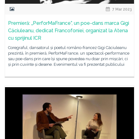
7 Mar 2023
Premieră: „PerforMaFrance”, un poe-dans marca Gigi
Căciuleanu, dedicat Francofoniei, organizat la Atena
cu sprijinul ICR
Coregraful, dansatorul și poetul româno-francez Gigi Căciuleanu
prezintă, în premieră, PerforMaFrance, un spectacol-performance
sau poe-dans prin care își spune povestea nu doar prin mișcări, ci
și prin cuvinte și desene. Evenimentul va fi prezentat publicului