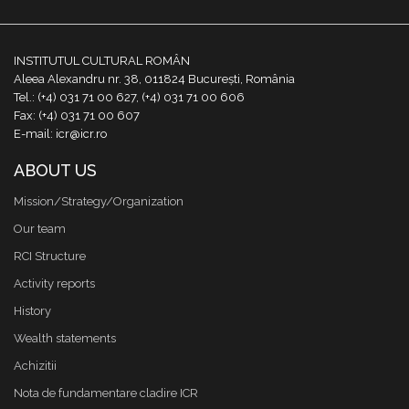
INSTITUTUL CULTURAL ROMÂN
Aleea Alexandru nr. 38, 011824 București, România
Tel.: (+4) 031 71 00 627, (+4) 031 71 00 606
Fax: (+4) 031 71 00 607
E-mail: icr@icr.ro
ABOUT US
Mission/Strategy/Organization
Our team
RCI Structure
Activity reports
History
Wealth statements
Achizitii
Nota de fundamentare cladire ICR