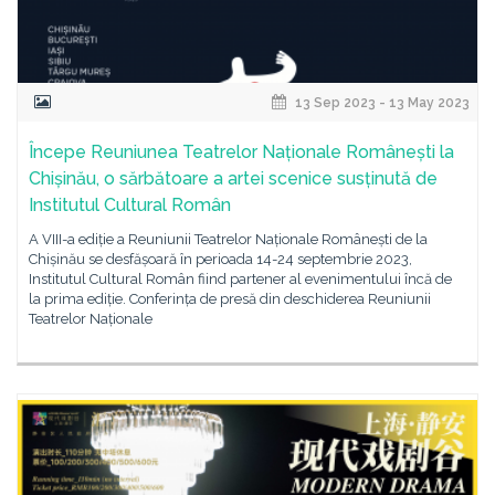
13 Sep 2023 - 13 May 2023
Începe Reuniunea Teatrelor Naționale Românești la
Chișinău, o sărbătoare a artei scenice susținută de
Institutul Cultural Român
A VIII-a ediție a Reuniunii Teatrelor Naționale Românești de la
Chișinău se desfășoară în perioada 14-24 septembrie 2023,
Institutul Cultural Român fiind partener al evenimentului încă de
la prima ediție. Conferința de presă din deschiderea Reuniunii
Teatrelor Naționale