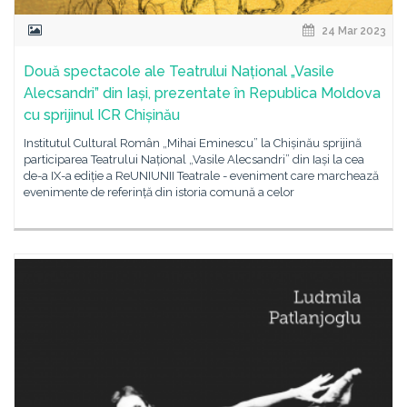
24 Mar 2023
Două spectacole ale Teatrului Național „Vasile
Alecsandri” din Iași, prezentate în Republica Moldova
cu sprijinul ICR Chișinău
Institutul Cultural Român „Mihai Eminescu” la Chișinău sprijină
participarea Teatrului Național „Vasile Alecsandri” din Iași la cea
de-a IX-a ediție a ReUNIUNII Teatrale - eveniment care marchează
evenimente de referință din istoria comună a celor