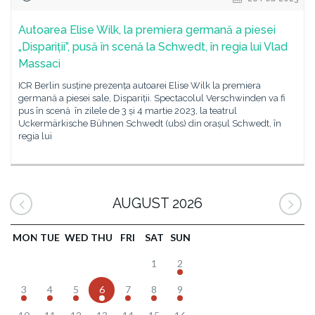
Autoarea Elise Wilk, la premiera germană a piesei
„Dispariții”, pusă în scenă la Schwedt, în regia lui Vlad
Massaci
ICR Berlin susține prezența autoarei Elise Wilk la premiera
germană a piesei sale, Dispariții. Spectacolul Verschwinden va fi
pus în scenă în zilele de 3 și 4 martie 2023, la teatrul
Uckermärkische Bühnen Schwedt (ubs) din orașul Schwedt, în
regia lui
AUGUST 2026
MON
TUE
WED
THU
FRI
SAT
SUN
1
2
3
4
5
6
7
8
9