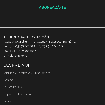
ABONEAZĂ-TE
INSTITUTUL CULTURAL ROMÂN
Aleea Alexandru nr. 38, 011824 București, România
Tel.: (+4) 031 71 00 627, (+4) 031 71 00 606
Fax: (+4) 031 71 00 607
E-mail: icr@icr.ro
DESPRE NOI
Misiune / Strategie / Funcţionare
Echipa
Structura ICR
Rapoarte de activitate
Istoric