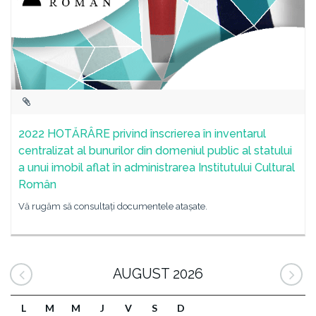
2022 HOTĂRÂRE privind înscrierea în inventarul
centralizat al bunurilor din domeniul public al statului
a unui imobil aflat în administrarea Institutului Cultural
Român
Vă rugăm să consultați documentele atașate.
AUGUST 2026
L
M
M
J
V
S
D