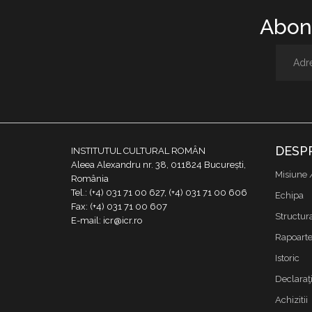
Abone
DESP
INSTITUTUL CULTURAL ROMÂN
Aleea Alexandru nr. 38, 011824 București,
Misiune 
România
Tel.: (+4) 031 71 00 627, (+4) 031 71 00 606
Echipa
Fax: (+4) 031 71 00 607
Structur
E-mail: icr@icr.ro
Rapoarte 
Istoric
Declaraţi
Achizitii