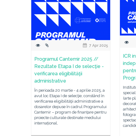
7 Apr 2025
ICR in
Programul Cantemir 2025 //
indep
Rezultate Etapa I de selecţie -
pentr
verificarea eligibilităţii
Progr
administrative
Institu
În perioada 20 martie - 4 aprilie 2025, a
special
avut loc Etapa I de selecţie, constând în
(arte pl
verificarea eligibilităţii administrative a
decorat
dosarelor depuse în cadrul Programului
arhitec
Cantemir – program de finanțare pentru
fotogra
proiecte culturale destinate mediului
spectac
internațional,
candid