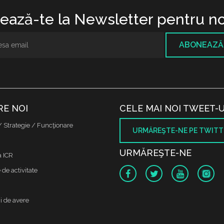
ază-te la Newsletter pentru no
ABONEAZĂ
RE NOI
CELE MAI NOI TWEET-U
/ Strategie / Funcţionare
URMĂREŞTE-NE PE TWITT
URMĂREŞTE-NE
a ICR
de activitate
i de avere