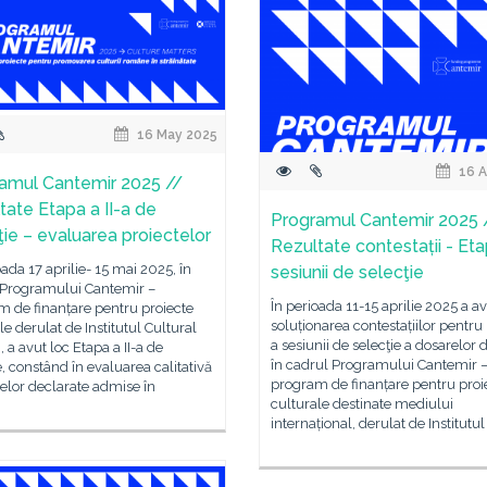
16 May 2025
16 A
amul Cantemir 2025 //
tate Etapa a II-a de
Programul Cantemir 2025 
ţie – evaluarea proiectelor
Rezultate contestații - Eta
oada 17 aprilie- 15 mai 2025, în
sesiunii de selecţie
 Programului Cantemir –
În perioada 11-15 aprilie 2025 a av
 de finanțare pentru proiecte
soluționarea contestațiilor pentru 
le derulat de Institutul Cultural
a sesiunii de selecţie a dosarelor
a avut loc Etapa a II-a de
în cadrul Programului Cantemir 
e, constând în evaluarea calitativă
program de finanțare pentru proi
elor declarate admise în
culturale destinate mediului
internațional, derulat de Institutul