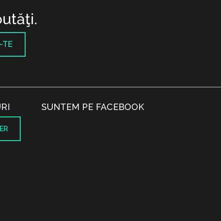
utăţi.
-TE
RI
SUNTEM PE FACEBOOK
ER