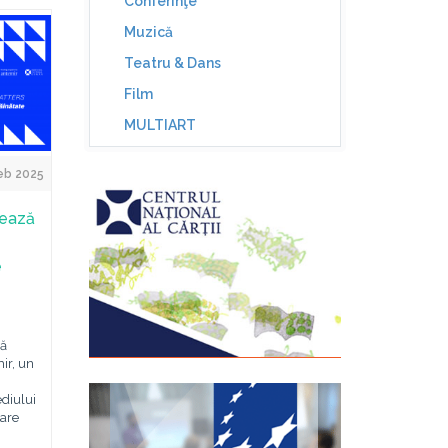
Conferinţe
Muzică
Teatru & Dans
Film
MULTIART
eb 2025
sează
e
ză
ir, un
ediului
țare