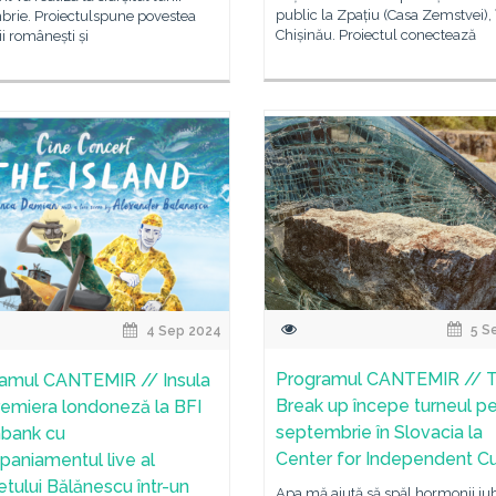
public la Zpațiu (Casa Zemstvei), 
brie. Proiectulspune povestea
Chișinău. Proiectul conectează
ii românești și
5 S
4 Sep 2024
Programul CANTEMIR // 
amul CANTEMIR // Insula
Break up începe turneul pe
remiera londoneză la BFI
septembrie în Slovacia la
bank cu
Center for Independent Cu
aniamentul live al
etului Bălănescu într-un
Apa mă ajută să spăl hormonii iubi