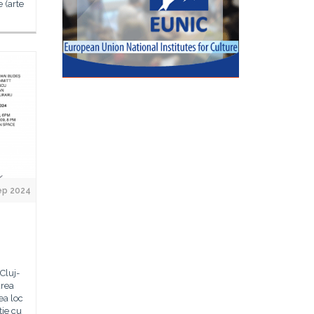
 (arte
ep 2024
Cluj-
area
ea loc
ție cu