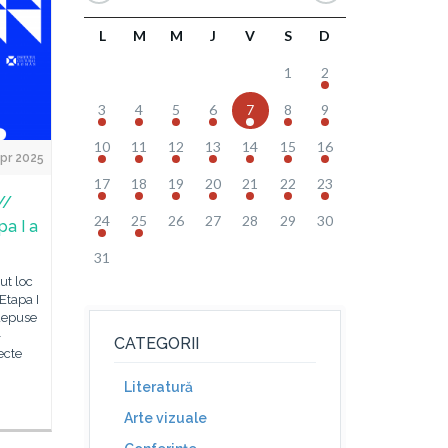
L
M
M
J
V
S
D
1
2
3
4
5
6
7
8
9
10
11
12
13
14
15
16
pr 2025
17
18
19
20
21
22
23
//
24
25
26
27
28
29
30
pa I a
31
ut loc
Etapa I
 depuse
–
CATEGORII
ecte
Literatură
Arte vizuale