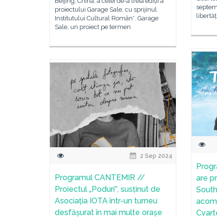
Beijing, China, a celei de-a treia ediții a
septem
proiectului Garage Sale, cu sprijinul
libertăț
Institutului Cultural Român*. Garage
Sale, un proiect pe termen
2 Sep 2024
Progr
Programul CANTEMIR //
are p
Proiectul „Poduriˮ, susținut de
South
Asociația IOTA într-un turneu
acomp
desfășurat în mai multe orașe
Cvart