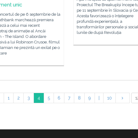
ment unic
Proiectul The Breakupîși începe t
pe 11 septembrie în Slovacia și Ce
ncertul de pe 6 septembrie de la
Acesta favorizează o înțelegere
uthbank marchează premiera
profundă experiențială, a
ză a celui mai recent
transformărilor personale și socia
traj de animație al Ancăi
lunile de după Revoluția
 - The Island. O abordare
ivă a lui Robinson Crusoe, filmul
amian ne prezintă un exilat pe o
care
1
2
3
4
5
6
7
8
9
|
10