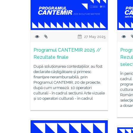
27 May 2025
Programul CANTEMIR 2025 //
Progr
Rezultate finale
Rezul
selec
După soluționarea contestațiilor, au fost
declarate câștigătoare și primesc
În peri
finanțare nerambursabilă, prin
cadrul
Programul CANTEMIR, 20 de proiecte,
program
după cum urmează: 10 operatori
cultura
culturali - în cadrul secțiunii Arte vizuale
Român, 
și 10 operatori culturali - în cadrul
selecţi
a dosar