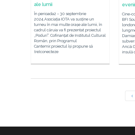
ale lumii
eveni
În perioada2 – 30 septembrie
Cine-co
2024,Asociația IOTA va susține un
BFI So
turneu în mai multe orașe ale lumii, în
londone
cadrul căruia va fi prezentat proiectul
lungme
„Poduriˮ. Cofinanțat de Institutul Cultural
Damian
Român, prin Programul
subvers
Cantemir,proiectul își propune să
Ancăi D
(re)conecteze
insulă 