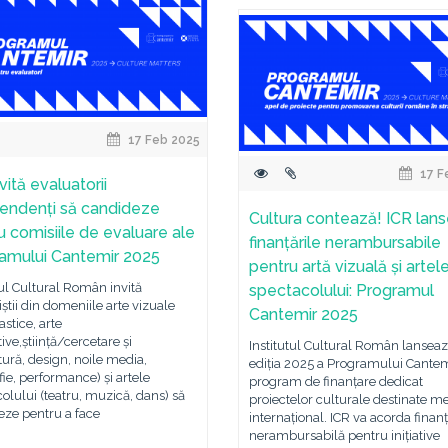
17 Feb 2025
17 F
vită evaluatorii
endenți să candideze
Cultura contează! ICR lan
u comisiile de evaluare ale
finanțările nerambursabile
amului Cantemir 2025
pentru artă vizuală și artel
tul Cultural Român invită
spectacolului: Programul
iștii din domeniile arte vizuale
Cantemir 2025
astice, arte
ive,știință/cercetare și
Institutul Cultural Român lansea
tură, design, noile media,
ediția 2025 a Programului Cantem
fie, performance) și artele
program de finanțare dedicat
olului (teatru, muzică, dans) să
proiectelor culturale destinate m
eze pentru a face
internațional. ICR va acorda finan
nerambursabilă pentru inițiative