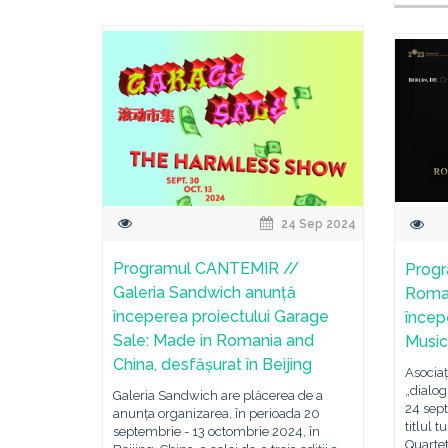
24 Sep 2024
Programul CANTEMIR //
Prog
Galeria Sandwich anunță
Roma
începerea proiectului Garage
încep
Sale: Made in Romania and
Music
China, desfășurat în Beijing
Asociaț
„dialog
Galeria Sandwich are plăcerea de a
24 sep
anunța organizarea, în perioada 20
titlul 
septembrie - 13 octombrie 2024, în
Quartet 