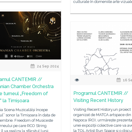
culturale în domeniile arte vizuale
24 Sep 2024
ramul CANTEMIR //
16 S
nian Chamber Orchestra
Programul CANTEMIR //
e turneul „Freedom of
Visiting Recent History
” la Timișoara
Visiting Recent History,un proiect
ia Scena Muzicalăîși începe
organizat de MATCA artspace din 
ul” sonor la Timișoara în data de
Napoca (RO), urmărește prezent
tembrie. Freedom of Musiceste
unei expoziții colective care va av
turneului pe care RCO String
la ȚOL Artist Run Space și o discu
îl va realiza la sfârșitul lunii