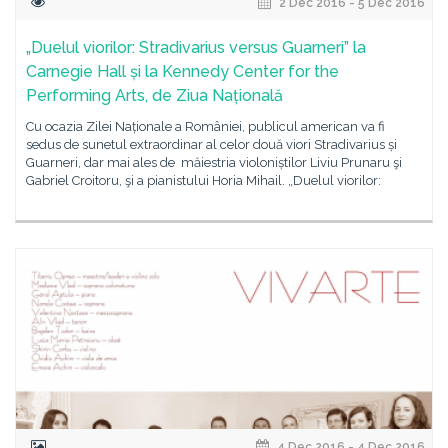
2 Dec 2016 - 5 Dec 2016
„Duelul viorilor: Stradivarius versus Guarneri” la
Carnegie Hall și la Kennedy Center for the
Performing Arts, de Ziua Națională
Cu ocazia Zilei Naționale a României, publicul american va fi
sedus de sunetul extraordinar al celor două viori Stradivarius și
Guarneri, dar mai ales de măiestria violoniștilor Liviu Prunaru şi
Gabriel Croitoru, şi a pianistului Horia Mihail. „Duelul viorilor:
4 Dec 2016 - 4 Dec 2016