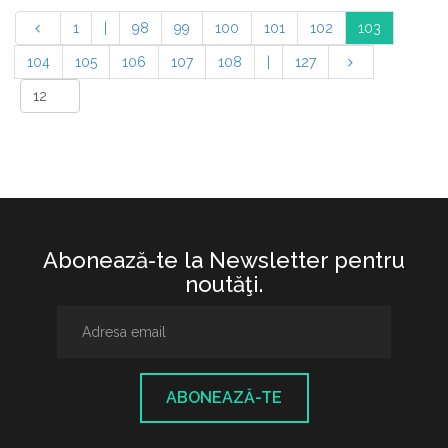
1
|
98
99
100
101
102
103
104
105
106
107
108
|
127
Abonează-te la Newsletter pentru
noutăţi.
ABONEAZĂ-TE