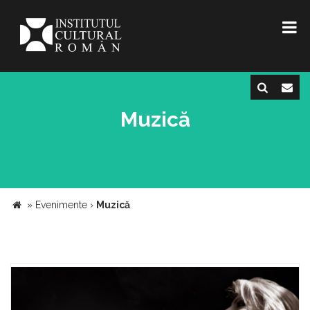
Muzică
»
Evenimente
›
Muzică