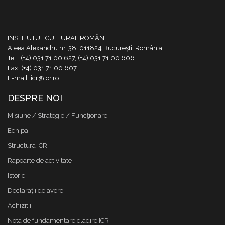
INSTITUTUL CULTURAL ROMÂN
Aleea Alexandru nr. 38, 011824 București, România
Tel.: (+4) 031 71 00 627, (+4) 031 71 00 606
Fax: (+4) 031 71 00 607
E-mail: icr@icr.ro
DESPRE NOI
Misiune / Strategie / Funcţionare
Echipa
Structura ICR
Rapoarte de activitate
Istoric
Declaraţii de avere
Achizitii
Nota de fundamentare cladire ICR