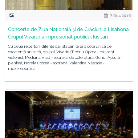
7 Dec 2016
Concerte de Ziua Națională și de Crăciun la Lisabona.
Grupul Vivarte a impresionat publicul lusitan
Cu două repertorii diferite dar stăpânite la o cotă unică de
excelență artistică, grupul Vivarte (Tiberiu Oprea - dirijor și
violonist, Mediana Vlad - soprană de coloratură, Gönül Aptula -
pianistă, Norela Costea - soprană, Valentina Năstase -
mezzosoprană,