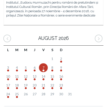
Institutul „Eudoxiu Hurmuzachi pentru românii de pretutindeni și
Institutul Cultural Român, prin Direcția Români din Afara Țării,
organizează, în perioada 27 noiembrie - 4 decembrie 2016, cu
prilejul Zilei Naționale a României, o serie evenimente dedicate
AUGUST 2026
L
M
M
J
V
S
D
1
2
3
4
5
6
7
8
9
10
11
12
13
14
15
16
17
18
19
20
21
22
23
24
25
26
27
28
29
30
31