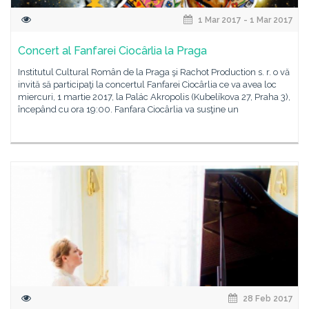
1 Mar 2017 - 1 Mar 2017
Concert al Fanfarei Ciocârlia la Praga
Institutul Cultural Român de la Praga şi Rachot Production s. r. o vă
invită să participaţi la concertul Fanfarei Ciocârlia ce va avea loc
miercuri, 1 martie 2017, la Palác Akropolis (Kubelíkova 27, Praha 3),
începând cu ora 19:00. Fanfara Ciocârlia va susţine un
28 Feb 2017