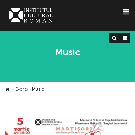
Music
»
Events
›
Music