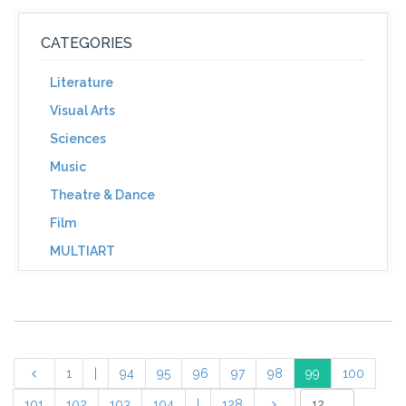
CATEGORIES
Literature
Visual Arts
Sciences
Music
Theatre & Dance
Film
MULTIART
1
|
94
95
96
97
98
99
100
101
102
103
104
|
128