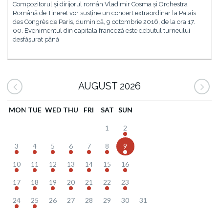
Compozitorul și dirijorul român Vladimir Cosma și Orchestra
Română de Tineret vor susține un concert extraordinar la Palais
des Congrès de Paris, duminică, 9 octombrie 2016, de la ora 17.
00. Evenimentul din capitala franceză este debutul turneului
desfășurat până
AUGUST 2026
MON
TUE
WED
THU
FRI
SAT
SUN
1
2
3
4
5
6
7
8
9
10
11
12
13
14
15
16
17
18
19
20
21
22
23
24
25
26
27
28
29
30
31