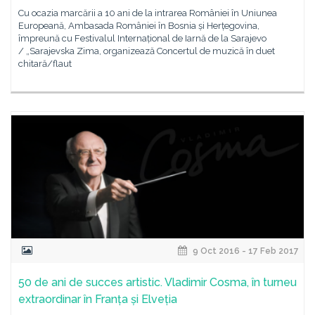
Cu ocazia marcării a 10 ani de la intrarea României în Uniunea
Europeană, Ambasada României în Bosnia și Herțegovina,
împreună cu Festivalul Internațional de Iarnă de la Sarajevo
/ „Sarajevska Zima, organizează Concertul de muzică în duet
chitară/flaut
9 Oct 2016 - 17 Feb 2017
50 de ani de succes artistic. Vladimir Cosma, în turneu
extraordinar în Franța și Elveția