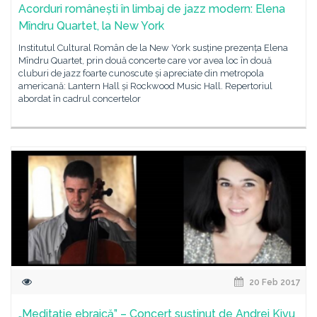
Acorduri românești în limbaj de jazz modern: Elena
Mîndru Quartet, la New York
Institutul Cultural Român de la New York susține prezența Elena
Mîndru Quartet, prin două concerte care vor avea loc în două
cluburi de jazz foarte cunoscute și apreciate din metropola
americană: Lantern Hall și Rockwood Music Hall. Repertoriul
abordat în cadrul concertelor
20 Feb 2017
„Meditaţie ebraică” – Concert susţinut de Andrei Kivu