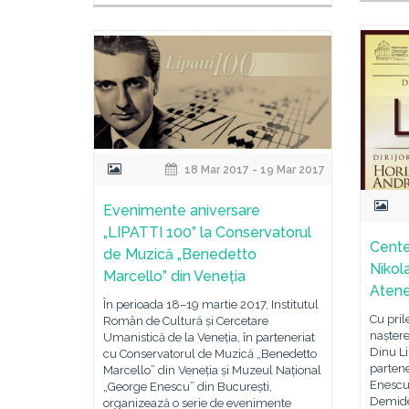
18 Mar 2017 - 19 Mar 2017
Evenimente aniversare
„LIPATTI 100” la Conservatorul
Centen
de Muzică „Benedetto
Nikol
Marcello” din Veneția
Aten
În perioada 18–19 martie 2017, Institutul
Cu pril
Român de Cultură și Cercetare
naștere
Umanistică de la Veneția, în parteneriat
Dinu Lip
cu Conservatorul de Muzică „Benedetto
parten
Marcello” din Veneția și Muzeul Național
Enescu,
„George Enescu” din București,
Demide
organizează o serie de evenimente