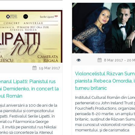
8 Mar 2017 - 20 
19 Mar 2017
Violoncelistul Răzvan Sum
pianista Rebeca Omordia, 
arul Lipatti: Pianistul rus
turneu britanic
ai Demidenko, în concert la
eul Român
Institutul Cultural Român din Lond
parteneriat cu John Ireland Trust ş
ejul aniversării a 100 de ani de la
Fourchiefs Productions, organizea
a pianistului și compozitorului
perioada 8-20 martie, un amplu 
atti, Festivalul Serile Lipatti, în
britanic, susținut de Răzvan Suma
eriat cu Filarmonica George
mai cunoscut violoncelist român 
 îl invită pe pianistul rus Nikolai
momentului, şi de carismatica
nko să concerteze la Ateneul