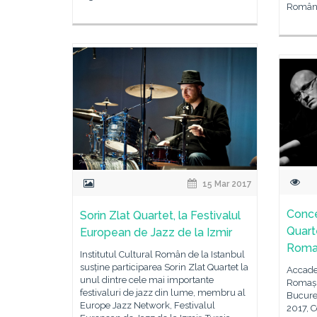
Român 
15 Mar 2017
Conce
Sorin Zlat Quartet, la Festivalul
Quart
European de Jazz de la Izmir
Roma
Institutul Cultural Român de la Istanbul
susține participarea Sorin Zlat Quartet la
Accade
unul dintre cele mai importante
Romași
festivaluri de jazz din lume, membru al
Bucureş
Europe Jazz Network, Festivalul
2017, C