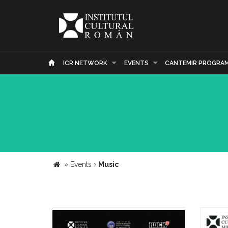
ICR NETWORK
EVENTS
CANTEMIR PROGRA
»
Events
›
Music