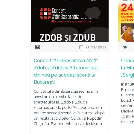
25 Mar 2017
Concert #dinBasarabia 2017:
Conce
Zdob și Zdub și Alternosfera,
la Fi
din nou pe aceeași scenă la
„Serg
București
Institu
Eminesc
Concertul #dinBasarabia revine și în
Filarm
acest an cu o ediție la fel de
Lunchie
spectaculoasă. Zdob și Zdub și
simfon
Alternosfera de peste Prut vor urca din
Basara
nou pe aceeași scenă la București, după
1918. 
un recital al trupelor Cuibul și Rupt din
de 24 
Chișinău. Evenimentul se va desfășura,