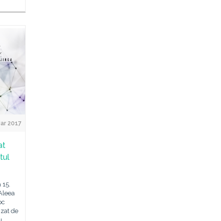
ar 2017
at
utul
 15.
(Aleea
oc
zat de
u