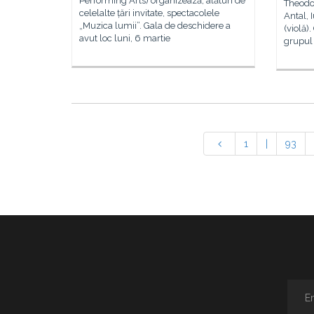
Performing Arts) organizează, alături de
Theodo
celelalte țări invitate, spectacolele
Antal, 
„Muzica lumii”. Gala de deschidere a
(violă)
avut loc luni, 6 martie
grupul „
1
|
93