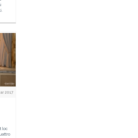
i
i.
ar 2017
t loc
uattro