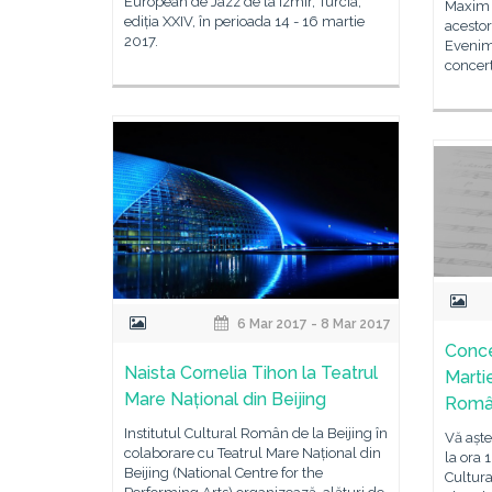
European de Jazz de la Izmir, Turcia,
Maxim Q
ediția XXIV, în perioada 14 - 16 martie
acestor
2017.
Evenime
concer
6 Mar 2017 - 8 Mar 2017
Conce
Naista Cornelia Tihon la Teatrul
Martie
Mare Național din Beijing
Rom
Institutul Cultural Român de la Beijing în
Vă aște
colaborare cu Teatrul Mare Național din
la ora 1
Beijing (National Centre for the
Cultur