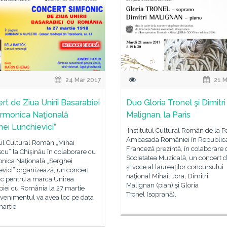
24 Mar 2017
21 M
rt de Ziua Unirii Basarabiei
Duo Gloria Tronel şi Dimitri
larmonica Naţională
Malignan, la Paris
hei Lunchievici”
Institutul Cultural Român de la Pa
Ambasada României în Republic
tul Cultural Român „Mihai
Franceză prezintă, în colaborare 
u” la Chişinău în colaborare cu
Societatea Muzicală, un concert d
onica Naţională „Serghei
şi voce al laureaţilor concursului
vici” organizează, un concert
naţional Mihail Jora, Dimitri
ic pentru a marca Unirea
Malignan (pian) şi Gloria
biei cu România la 27 martie
Tronel (soprană).
Evenimentul va avea loc pe data
martie