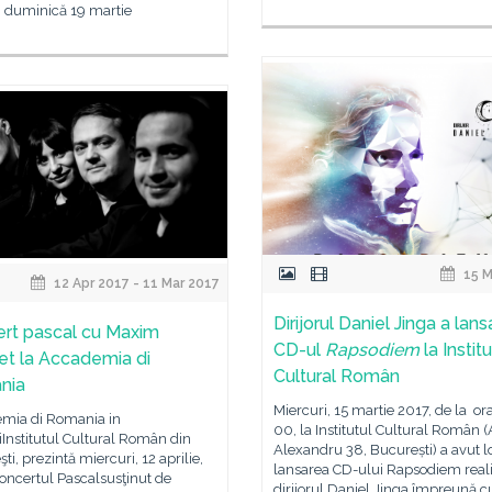
duminică 19 martie
15 M
12 Apr 2017 - 11 Mar 2017
Dirijorul Daniel Jinga a lans
rt pascal cu Maxim
CD-ul
Rapsodiem
la Instit
et la Accademia di
Cultural Român
nia
Miercuri, 15 martie 2017, de la ora
mia di Romania in
00, la Institutul Cultural Român 
Institutul Cultural Român din
Alexandru 38, București) a avut l
ti, prezintă miercuri, 12 aprilie,
lansarea CD-ului Rapsodiem reali
oncertul Pascalsusţinut de
dirijorul Daniel Jinga împreună c