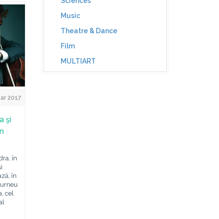
Sciences
Music
Theatre & Dance
Film
MULTIART
Mar 2017
a şi
în
ra, în
i
ză, în
turneu
, cel
al