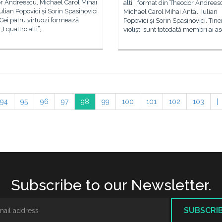
r Andreescu, Michael Carol Mihai
alti”, format din Theodor Andrees
Iulian Popovici și Sorin Spasinovici
Michael Carol Mihai Antal, Iulian
. Cei patru virtuozi formează
Popovici și Sorin Spasinovici. Tiner
I quattro alti”,
violiști sunt totodată membri ai as
94
95
96
97
98
99
100
101
102
103
|
Subscribe to our Newsletter.
SUBSCRI