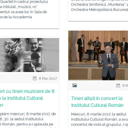
uartet în cadrul proiectului
Orchestra Simfonică „Muntenia” ș
a intitulat „muzică. ro”.
Orchestra Metropolitană Bucureșt
ntul va avea loc în Sala de
te de la Accademia
8 Mar 2017
8 M
rt cu tineri muzicieni de 8
 la Institutul Cultural
Tineri altiști în concert la
ân
Institutul Cultural Român
ptăm miercuri, 8 martie 2017, de
Miercuri, 8 martie 2017, la sediul
8. 30, la sediul Institutului
Institutului Cultural Român, a avu
al Român, pentru a-i aplauda pe
concertul de violă al grupului „I q