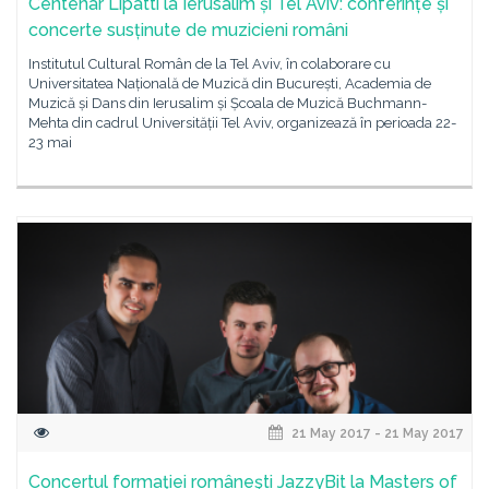
Centenar Lipatti la Ierusalim și Tel Aviv: conferințe și
concerte susținute de muzicieni români
Institutul Cultural Român de la Tel Aviv, în colaborare cu
Universitatea Națională de Muzică din București, Academia de
Muzică și Dans din Ierusalim și Școala de Muzică Buchmann-
Mehta din cadrul Universității Tel Aviv, organizează în perioada 22-
23 mai
21 May 2017 - 21 May 2017
Concertul formaţiei româneşti JazzyBit la Masters of