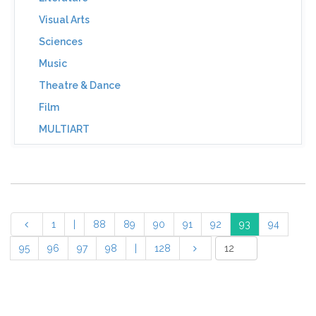
Visual Arts
Sciences
Music
Theatre & Dance
Film
MULTIART
1
|
88
89
90
91
92
93
94
95
96
97
98
|
128