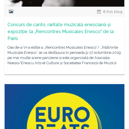
8 Oct 2019
Concurs de canto, raritate muzicală enesciană și
expoziție, la „Rencontres Musicales Enesco” de la
Paris
Cea de-a VI-a ediție a „Rencontres Musicales Enesco”/ „Întâlnirile
Muzicale Enesco” se va desfașura în perioada 9-17 octombrie 2019
pe mai multe scene pariziene și este organizată de Asociația
Noesis/Enescu Arts et Culture și Societatea Franceză de Muzică