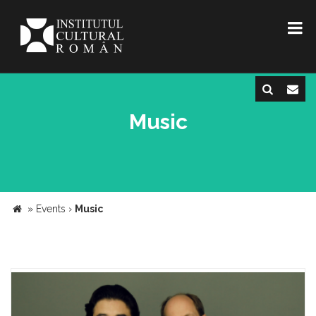
Music
»
Events
›
Music