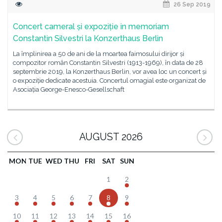
26 Sep 2019
Concert cameral și expoziție in memoriam
Constantin Silvestri la Konzerthaus Berlin
La împlinirea a 50 de ani de la moartea faimosului dirijor și
compozitor român Constantin Silvestri (1913-1969), în data de 28
septembrie 2019, la Konzerthaus Berlin, vor avea loc un concert și
o expoziție dedicate acestuia. Concertul omagial este organizat de
Asociația George-Enesco-Gesellschaft
AUGUST 2026
MON
TUE
WED
THU
FRI
SAT
SUN
1
2
3
4
5
6
7
8
9
10
11
12
13
14
15
16