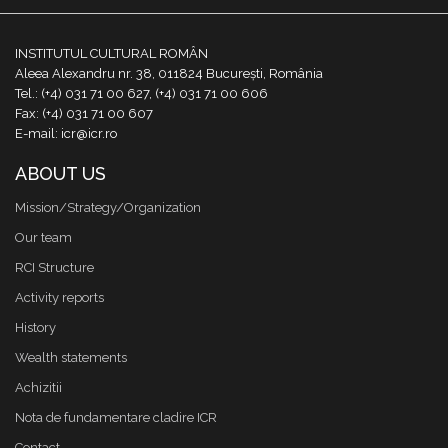
INSTITUTUL CULTURAL ROMÂN
Aleea Alexandru nr. 38, 011824 București, România
Tel.: (+4) 031 71 00 627, (+4) 031 71 00 606
Fax: (+4) 031 71 00 607
E-mail: icr@icr.ro
ABOUT US
Mission/Strategy/Organization
Our team
RCI Structure
Activity reports
History
Wealth statements
Achizitii
Nota de fundamentare cladire ICR
Contact