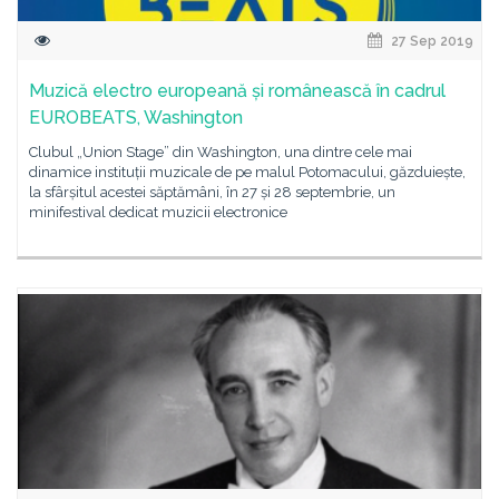
27 Sep 2019
Muzică electro europeană și românească în cadrul
EUROBEATS, Washington
Clubul „Union Stage” din Washington, una dintre cele mai
dinamice instituții muzicale de pe malul Potomacului, găzduiește,
la sfârșitul acestei săptămâni, în 27 și 28 septembrie, un
minifestival dedicat muzicii electronice