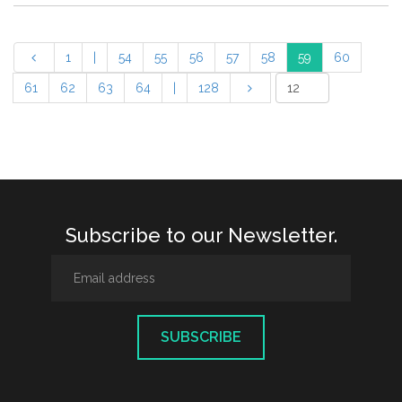
1
|
54
55
56
57
58
59
60
61
62
63
64
|
128
Subscribe to our Newsletter.
SUBSCRIBE