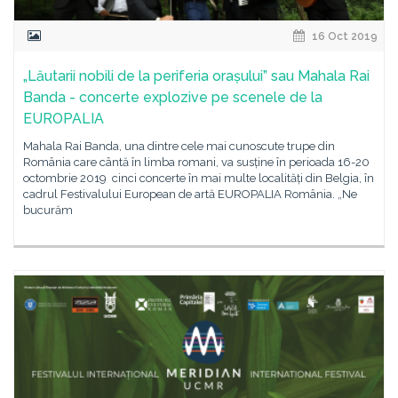
16 Oct 2019
„Lăutarii nobili de la periferia orașului” sau Mahala Rai
Banda - concerte explozive pe scenele de la
EUROPALIA
Mahala Rai Banda, una dintre cele mai cunoscute trupe din
România care cântă în limba romani, va susține în perioada 16-20
octombrie 2019 cinci concerte în mai multe localități din Belgia, în
cadrul Festivalului European de artă EUROPALIA România. „Ne
bucurăm