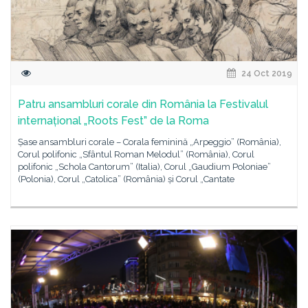
24 Oct 2019
Patru ansambluri corale din România la Festivalul
internațional „Roots Fest” de la Roma
Șase ansambluri corale – Corala feminină „Arpeggio” (România),
Corul polifonic „Sfântul Roman Melodul” (România), Corul
polifonic „Schola Cantorum” (Italia), Corul „Gaudium Poloniae”
(Polonia), Corul „Catolica” (România) și Corul „Cantate