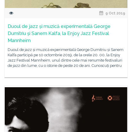
9 Oct 2019
Duoul de jazz și muzică experimentală George
Dumitriu și Sanem Kalfa, la Enjoy Jazz Festival
Mannheim
Duoul de jazz și muzică experimentală George Dumitriu și Sanem
Kalfa participă pe 10 octombrie 2019, de la orele 20. 00, la Enjoy
Jazz Festival Mannheim, unul dintre cele mai renumite festivaluri
de jazz din lume, cu o istorie de peste 20 de ani. Cunoscuți pentru