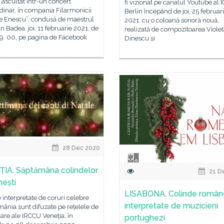
i ascultat într-un concert
fi vizionat pe canalul Youtube al 
dinar, în compania Filarmonicii
Berlin începând de joi, 25 februar
e Enescu”, condusă de maestrul
2021, cu o coloană sonoră nouă,
an Badea, joi, 11 februarie 2021, de
realizată de compozitoarea Violet
19. 00, pe pagina de Facebook
Dinescu și
28 Dec 2020
IA. Săptămâna colindelor
21 D
ești
LISABONA. Colinde române
 interpretate de coruri celebre
interpretate de muzicieni
ânia sunt difuzate pe rețelele de
zare ale IRCCU Veneția, în
portughezi