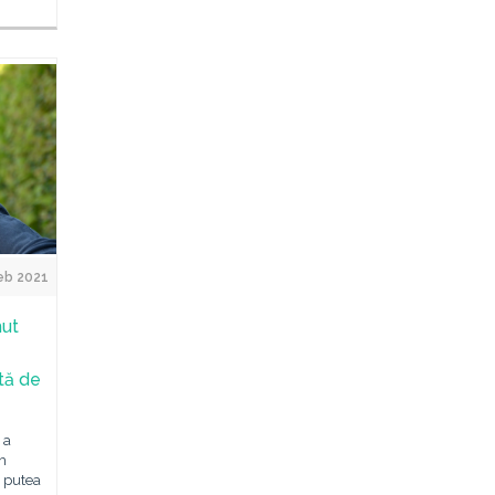
eb 2021
mut
ată de
 a
ch
 putea