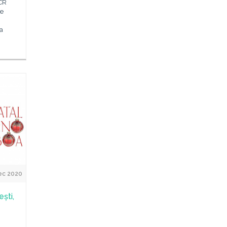
ICR
ie
a
ec 2020
ști,