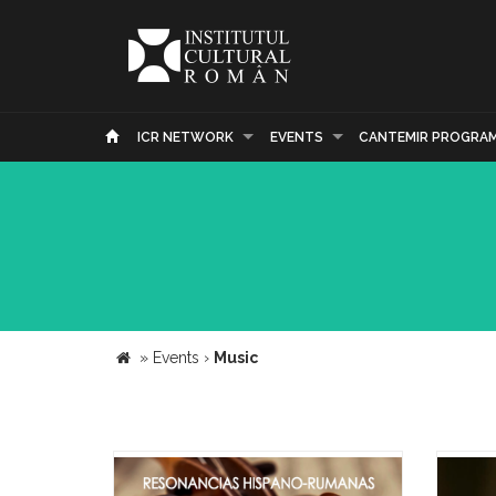
ICR NETWORK
EVENTS
CANTEMIR PROGRA
»
Events
›
Music