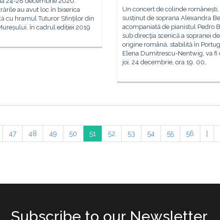
da 24-28 decembrie 2020.
Un concert de colinde românești,
trările au avut loc în biserica
susținut de soprana Alexandra B
ă cu hramul Tuturor Sfinților din
acompaniată de pianistul Pedro B
Mureșului, în cadrul ediției 2019
sub direcţia scenică a sopranei de
origine română, stabilită în Portug
Elena Dumitrescu-Nentwig, va fi 
joi, 24 decembrie, ora 19. 00,
47
48
49
50
51
52
53
54
55
56
|
Subscribe to our Newsletter.