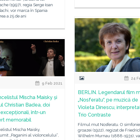
ache (1997), regia Serge Ioan
achi, vor marca în Spania
rea a 25 de ani
24 F
9 Feb 2021
BERLIN. Legendarul film 
ncelistul Mischa Maisky și
„Nosferatu“, pe muzică de
rul Christian Badea, doi
Violeta Dinescu, interpret
i excepționali, într-un
Trio Contraste
rt memorabil
Filmul mut Nosferatu. O simfonie
elistul Mischa Maisky,
groazei (1922), regizat de Friedri
mit „Paganini al violoncelului“,
Wilhelm Murnau (1888-1931), va