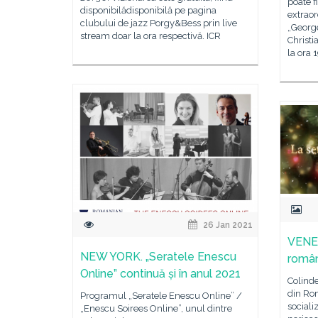
poate f
disponibilădisponibilă pe pagina
extraor
clubului de jazz Porgy&Bess prin live
„Georg
stream doar la ora respectivă. ICR
Christi
la ora 
26 Jan 2021
VENEȚ
NEW YORK. „Seratele Enescu
român
Online” continuă și în anul 2021
Colinde
din Rom
Programul „Seratele Enescu Online” /
sociali
„Enescu Soirees Online”, unul dintre