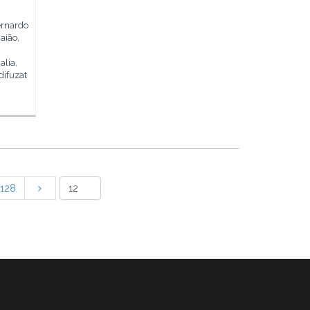
ernardo
aião,
alia,
difuzat
128