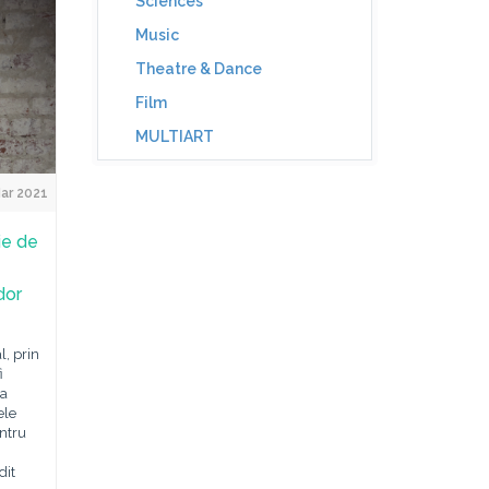
Sciences
Music
Theatre & Dance
Film
MULTIART
ar 2021
ie de
dor
, prin
i
ea
ele
entru
dit