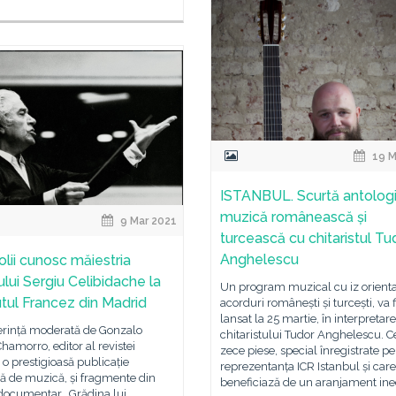
19 M
ISTANBUL. Scurtă antolog
muzică românească și
9 Mar 2021
turcească cu chitaristul Tu
Anghelescu
olii cunosc măiestria
rului Sergiu Celibidache la
Un program muzical cu iz oriental
tutul Francez din Madrid
acorduri românești și turcești, va f
lansat la 25 martie, în interpretar
erință moderată de Gonzalo
chitaristului Tudor Anghelescu. C
hamorro, editor al revistei
zece piese, special înregistrate p
o prestigioasă publicație
reprezentanța ICR Istanbul și care
ă de muzică, și fragmente din
beneficiază de un aranjament ine
 documentar „Grădina lui