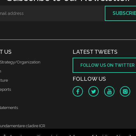
SUBSCRI
T US
LATEST TWEETS
Strategy/Organization
FOLLOW US ON TWITTER
m
FOLLOW US
cture
reports
tatements
fundamentare cladire ICR