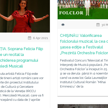
30 M
CHIŞINĂU. Valorificarea
6 Apr 2021
folclorului muzical, la cea
şasea ediţie a Festivalul
IA. Soprana Felicia Filip
„Prezintă Orchestra Folclor
e un recital la
chiderea programului
Festivalul Concurs Televizat al Tin
Interpreţi de Muzică populară „Pr
ledi Musicali
Orchestra Folclor”a început în 25
şi se va derula până în 4 noiembr
ta artistă Felicia Filip este
cand va avea loc Gala Laureaţilor 
de tinerii artiști români care vor
Institutul Cultural Român ”Mihai
rte din proiectul Institutului
Eminescu” de la
de Cultură și Cercetare
tică de la Veneția (IRCCU
), Mercoledi Musicali, care va fi
începând cu data de 7 aprilie