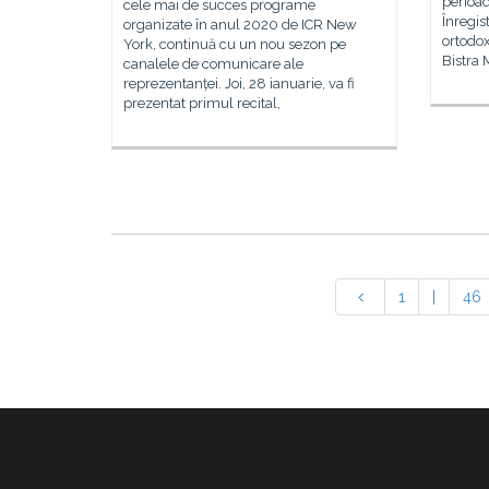
perioa
cele mai de succes programe
Înregis
organizate în anul 2020 de ICR New
ortodox
York, continuă cu un nou sezon pe
Bistra 
canalele de comunicare ale
reprezentanței. Joi, 28 ianuarie, va fi
prezentat primul recital,
1
|
46