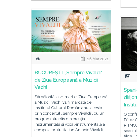
16 Mar 2021
BUCUREȘTI. „Sempre Vivaldi“,
de Ziua Europeană a Muzicii
Vechi
Spani
dirijo
Sărbătorită la 21 martie, Ziua Europeană
a Muzicii Vechi va fi marcată de
Insti
Institutul Cultural Român anul acesta
prin concertul „Sempre Vivaldi“, cu un
O conf
program atractiv din creația
Pérez C
instrumentală și vocal-instrumentală a
RITMO, 
compozitorului italian Antonio Vivaldi,
spaniol
filmul