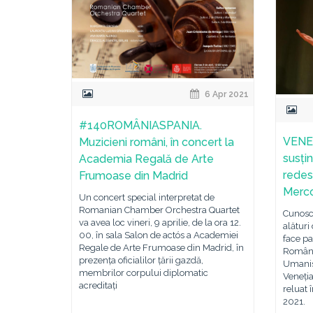
6 Apr 2021
#140ROMÂNIASPANIA.
VENEȚ
Muzicieni români, în concert la
susțin
Academia Regală de Arte
redes
Frumoase din Madrid
Merco
Un concert special interpretat de
Romanian Chamber Orchestra Quartet
Cunoscu
va avea loc vineri, 9 aprilie, de la ora 12.
alături 
00, în sala Salon de actós a Academiei
face pa
Regale de Arte Frumoase din Madrid, în
Român 
prezența oficialilor țării gazdă,
Umanis
membrilor corpului diplomatic
Veneția
acreditați
reluat 
2021.