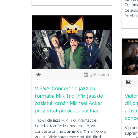
Celibid
Celebid
împlini
5 Mar 2021
VIENA. Concert de jazz cu
formația MIK Trio, înfiinţată de
Violo
basistul român Michael Acker,
dirijo
prezentat publicului austriac
artișt
conce
Trio-ul de jazz MIK Trio, înfiinţat de
basistul român Michael Acker, va
Violonc
concerta online duminică, 7 martie, ora
supranu
20. 30. Vizionarea este gratuită, fiind