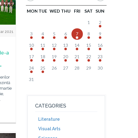
MON
TUE
WED
THU
FRI
SAT
SUN
1
2
ar 2021
3
4
5
6
7
8
9
10
11
12
13
14
15
16
 de-a
17
18
19
20
21
22
23
”
24
25
26
27
28
29
30
erilor
31
ezintă
 martie
ie,
.
CATEGORIES
Literature
Visual Arts