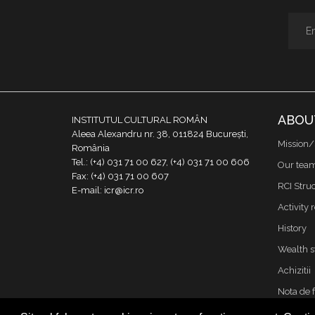
ABOU
INSTITUTUL CULTURAL ROMÂN
Aleea Alexandru nr. 38, 011824 București,
Mission/
România
Tel.: (+4) 031 71 00 627, (+4) 031 71 00 606
Our tea
Fax: (+4) 031 71 00 607
RCI Stru
E-mail: icr@icr.ro
Activity 
History
Wealth s
Achizitii
Nota de 
Contact