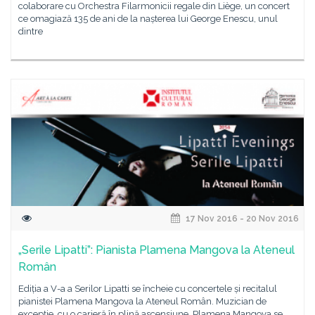
colaborare cu Orchestra Filarmonicii regale din Liège, un concert
ce omagiază 135 de ani de la nașterea lui George Enescu, unul
dintre
17 Nov 2016 - 20 Nov 2016
„Serile Lipatti”: Pianista Plamena Mangova la Ateneul
Român
Ediția a V-a a Serilor Lipatti se încheie cu concertele și recitalul
pianistei Plamena Mangova la Ateneul Român. Muzician de
excepție, cu o carieră în plină ascensiune, Plamena Mangova se