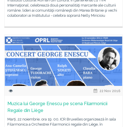
Institutul Cultural Român din Londra, în parteneriat cu TVR
Internaţional, celebrează două personalităţi marcante ale culturii
române, lideri ai comunităţii româneşti din Marea Britanie şi vechi
colaboratori ai Institutului - celebra soprană Nelly Miricioiu
22 Nov 2016
Muzica lui George Enescu pe scena Filarmonicii
Regale din Liège
Marți, 22 noiembrie, ora 19. 00, ICR Bruxelles organizează în sala
Filarmonica a Orchestrei Filarmonicii regale din Liège, în