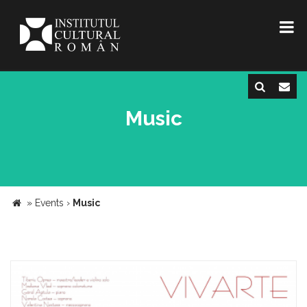
Music
»
Events
›
Music