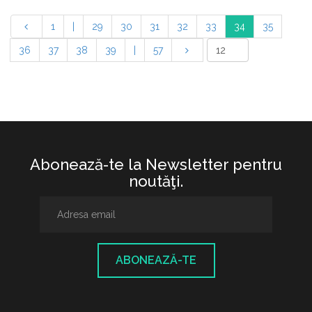
1
|
29
30
31
32
33
34
35
36
37
38
39
|
57
Abonează-te la Newsletter pentru
noutăţi.
ABONEAZĂ-TE