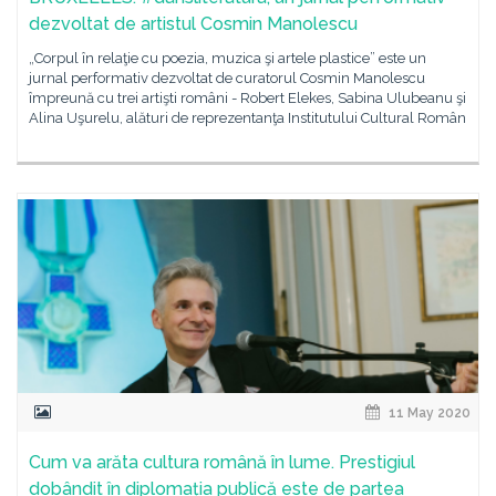
dezvoltat de artistul Cosmin Manolescu
„Corpul în relaţie cu poezia, muzica şi artele plastice” este un
jurnal performativ dezvoltat de curatorul Cosmin Manolescu
împreună cu trei artişti români - Robert Elekes, Sabina Ulubeanu şi
Alina Uşurelu, alături de reprezentanţa Institutului Cultural Român
11 May 2020
Cum va arăta cultura română în lume. Prestigiul
dobândit în diplomația publică este de partea