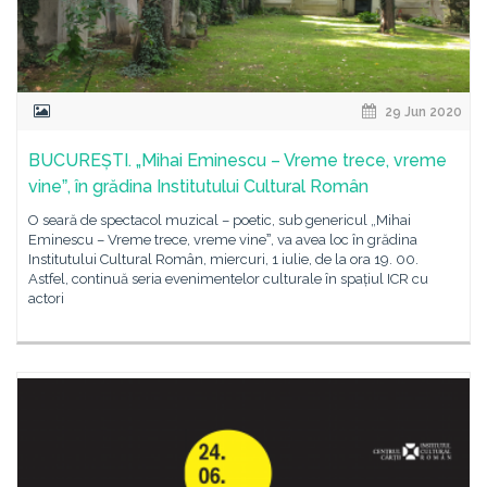
29 Jun 2020
BUCUREȘTI. „Mihai Eminescu – Vreme trece, vreme
vineˮ, în grădina Institutului Cultural Român
O seară de spectacol muzical – poetic, sub genericul „Mihai
Eminescu – Vreme trece, vreme vineˮ, va avea loc în grădina
Institutului Cultural Român, miercuri, 1 iulie, de la ora 19. 00.
Astfel, continuă seria evenimentelor culturale în spațiul ICR cu
actori