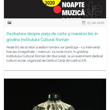
23 Jun 2020
Dezbatere despre piața de carte și maraton liric în
grădina Institutului Cultural Român
Peste 60 de scriitori și editori români vor participa – cu intervenții
live sau înregistrate – miercuri, 24 iunie 2020, în grădina
Institutului Cultural Român din București, la un eveniment dedicat
culturii scrise, organizat de Centrul Cărții din cadrul ICR.