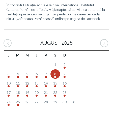
În contextul situației actuale la nivel internațional, Institutul
Cultural Român de la Tel Aviv își adaptează activitatea culturală la
realitățile prezente și va organiza, pentru următoarea perioadă,
ciclul „Cafeneaua Românească” online pe pagina de Facebook
AUGUST 2026
L
M
M
J
V
S
D
1
2
3
4
5
6
7
8
9
10
11
12
13
14
15
16
17
18
19
20
21
22
23
24
25
26
27
28
29
30
31