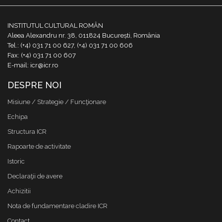
INSTITUTUL CULTURAL ROMÂN
Aleea Alexandru nr. 38, 011824 București, România
Tel.: (+4) 031 71 00 627, (+4) 031 71 00 606
Fax: (+4) 031 71 00 607
E-mail: icr@icr.ro
DESPRE NOI
Misiune / Strategie / Funcţionare
Echipa
Structura ICR
Rapoarte de activitate
Istoric
Declaraţii de avere
Achizitii
Nota de fundamentare cladire ICR
Contact