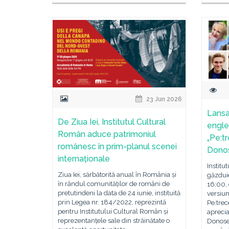
23 Jun 2026
Lansar
De Ziua Iei, Institutul Cultural
engle
Român aduce patrimoniul
„Pe:t
românesc în prim-planul scenei
Donos
internaționale
Institu
Ziua Iei, sărbătorită anual în România și
găzdui
în rândul comunităților de români de
16:00,
pretutindeni la data de 24 iunie, instituită
versiun
prin Legea nr. 184/2022, reprezintă
Pe:trec
pentru Institutului Cultural Român și
apreci
reprezentanțele sale din străinătate o
Donose.