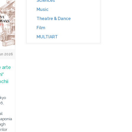
Sciences
Music
Theatre & Dance
Film
MULTIART
un 2026
 arte
i“
ochii
okyo
26,
al
„Japonia
ough
rilor