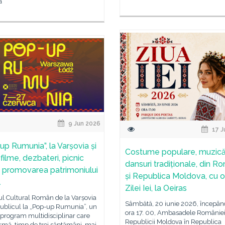
ă
9 Jun 2026
17 J
up Rumunia”, la Varșovia și
Costume populare, muzică
filme, dezbateri, picnic
dansuri tradiționale, din R
ar, promovarea patrimoniului
și Republica Moldova, cu 
l
Zilei Iei, la Oeiras
tul Cultural Român de la Varșovia
Sâmbătă, 20 iunie 2026, începân
publicul la „Pop-up Rumunia”, un
ora 17. 00, Ambasadele României
program multidisciplinar care
Republicii Moldova în Republica
rmă, timp de trei săptămâni, mai