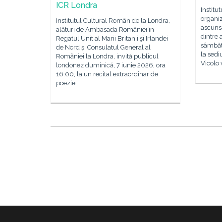
ICR Londra
Institu
organi
Institutul Cultural Român de la Londra,
ascunsă
alături de Ambasada României în
dintre 
Regatul Unit al Marii Britanii şi Irlandei
sâmbătă
de Nord și Consulatul General al
la sedi
României la Londra, invită publicul
Vicolo 
londonez duminică, 7 iunie 2026, ora
16:00, la un recital extraordinar de
poezie