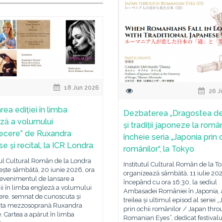
18 Jun 2026
26 J
ea ediției în limba
Dezbaterea „Dragostea de
ză a volumului
și tradiții japoneze la român
recere” de Ruxandra
încheie seria „Japonia prin 
e și recital, la ICR Londra
românilor“, la Tokyo
tul Cultural Român de la Londra
Institutul Cultural Român de la T
ește sâmbătă, 20 iunie 2026, ora
organizează sâmbătă, 11 iulie 20
 evenimentul de lansare a
începând cu ora 16:30, la sediul
ii în limba engleză a volumului
Ambasadei României în Japonia, 
ere, semnat de cunoscuta și
treilea și ultimul episod al seriei 
ata mezzosoprană Ruxandra
prin ochii românilor / Japan thr
 Cartea a apărut în limba
Romanian Eyes”, dedicat festivalu