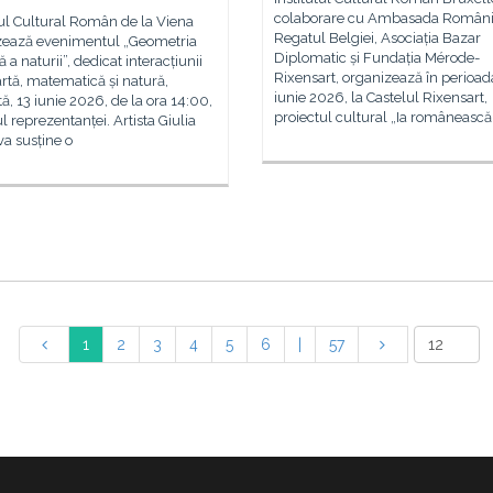
colaborare cu Ambasada Românie
tul Cultural Român de la Viena
Regatul Belgiei, Asociația Bazar
zează evenimentul „Geometria
Diplomatic și Fundația Mérode-
 a naturii”, dedicat interacțiunii
Rixensart, organizează în perioad
artă, matematică și natură,
iunie 2026, la Castelul Rixensart,
, 13 iunie 2026, de la ora 14:00,
proiectul cultural „Ia românească
ul reprezentanței. Artista Giulia
va susține o
1
2
3
4
5
6
|
57