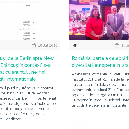
16 Jul 2026
29 J
uși, de la Berlin spre New
România, parte a celebrării
„Brâncuși în context” s-a
diversității europene în Isra
at cu anunțul unei noi
Ambasada României în Statul Isra
ții internaționale
Institutul Cultural Român de la Te
au participat, în data de 24 iunie 
ul public „Brâncuși în context”,
evenimentul dedicat Zilei Europei
t de Institutul Cultural Român
organizat de Delegația Uniunii
aiorescu” din Berlin în parteneriat
Europene în Israel la Heichal HaTa
 Nationalgalerie, s-a încheiat pe
unul dintre cele mai importante
e 2026, după șase evenimente
 – patru conferințe și două
e – dedicate