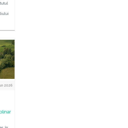
tutul
liului
un 2026
plinar
s, în