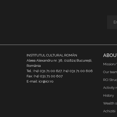
ABOU
INSTITUTUL CULTURAL ROMÂN
Aleea Alexandru nr. 38, 011824 București,
Mission/
România
Tel.: (+4) 031 71 00 627, (+4) 031 71 00 606
Our tea
Fax: (+4) 031 71 00 607
RCI Stru
E-mail: icr@icr.ro
Activity 
History
Wealth s
Achizitii