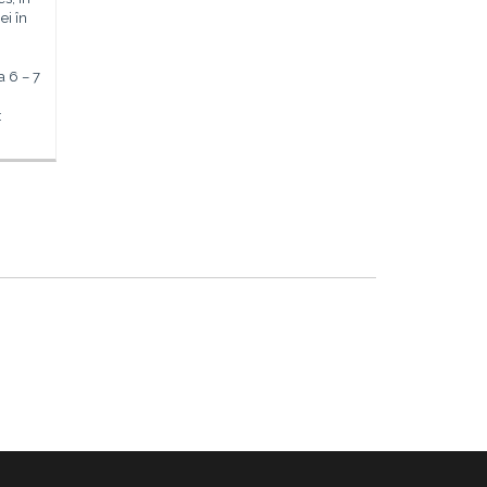
i în
a 6 – 7
: