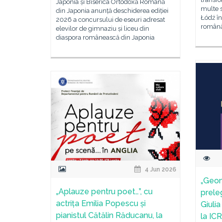
Japonia și Biserica Ortodoxă Română
multe s
din Japonia anunță deschiderea ediției
Łódź în
2026 a concursului de eseuri adresat
română
elevilor de gimnaziu și liceu din
diaspora românească din Japonia
4 Jun 2026
„Geom
„Aplauze pentru poet…”, cu
prele
actrița Emilia Popescu și
Giulia
pianistul Cătălin Răducanu, la
la IC