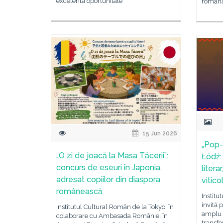
excelentă oportunitate
român
15 Jun 2026
„Pop-
„O zi de joacă la Masa Tăcerii”:
Łódź: 
concurs de eseuri în Japonia,
liter
adresat copiilor din diaspora
vitico
românească
Institu
invită 
Institutul Cultural Român de la Tokyo, în
amplu 
colaborare cu Ambasada României în
transfo