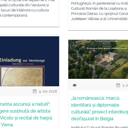
Portugheză, în parteneriat cu Insti
pații culturale din Varșovia și
Cultural Român de la Lisabona și
 locuri de întâlnire cu cultura
Primăria Oieras, cu sprijinul Consi
 contemporană.
Județean Vâlcea și al Universității
4 J
9 Jun 2026
„Ia românească: marcă
etria ascunsă a naturii“:
identitară și diplomație
gere susținută de artista
culturală”, proiect interdisci
 Vicolo și recital de harpă,
desfășurat în Belgia
R Viena
Institutul Cultural Român Bruxelle