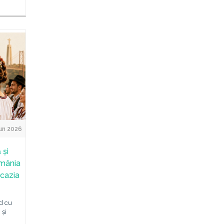
un 2026
 și
omânia
ocazia
d cu
 și