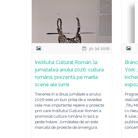
30 Jul 2026
Institutul Cultural Român, la
Brânc
jumătatea anului 2026: cultura
York: 
română, prezentă pe marile
închei
scene ale lumii
expozi
Trecerea în a doua jumătate a anului
Program
2026 este un bun prilej de a revedea
realiza
cele mai importante repere și proiecte
„Titu M
prin care Institutul Cultural Român a
cu Neue
promovat cultura română în țară și
8 iuli
peste hotare. Jumătatea de an este
publice
marcată de proiecte de anvergură,
concert