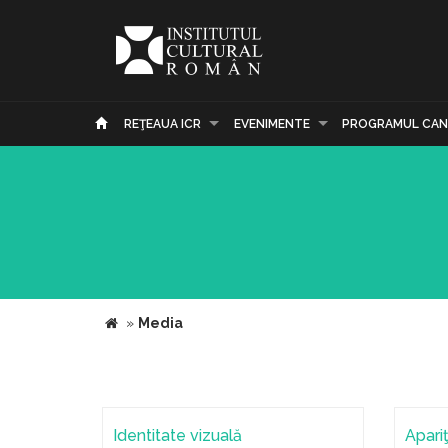
REŢEAUA ICR
EVENIMENTE
PROGRAMUL CAN
»
Media
Identitate vizuală
Apariţ