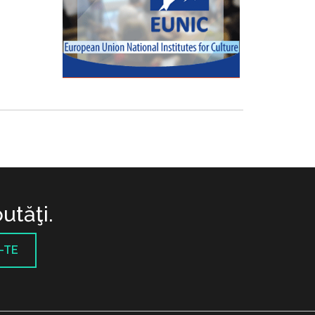
utăţi.
-TE