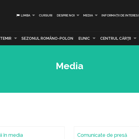
LIMBA
CURSURI
DESPRE NOI
MEDIA
INFORMAȚII DE INTERES
TEMIR
SEZONUL ROMÂNO-POLON
EUNIC
CENTRUL CĂRŢII
Media
ii în media
Comunicate de presă