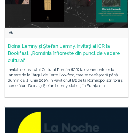
Doina Lemny și Ștefan Lemny, invitați ai ICR la
Bookfest. „România înflorește din punct de vedere
cultural“
Invitați de Institutul Cultural Român (ICR) la evenimentele de
lansare de la Târgul de Carte Bookfest, care se desfășoară până
duminică, 2 iunie 2019, în Pavilionul B2 de la Romexpo, scriitorii și
cercetătorii Doina și Ștefan Lemny, stabiliți în Franța din