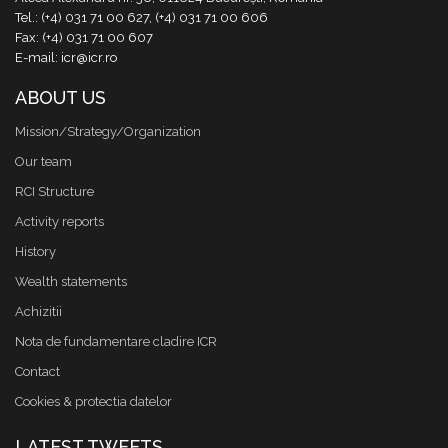
Tel.: (+4) 031 71 00 627, (+4) 031 71 00 606
Fax: (+4) 031 71 00 607
E-mail: icr@icr.ro
ABOUT US
Mission/Strategy/Organization
Our team
RCI Structure
Activity reports
History
Wealth statements
Achizitii
Nota de fundamentare cladire ICR
Contact
Cookies & protectia datelor
LATEST TWEETS