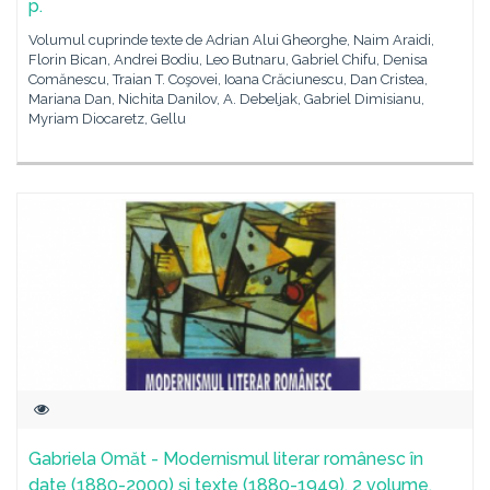
p.
Volumul cuprinde texte de Adrian Alui Gheorghe, Naim Araidi,
Florin Bican, Andrei Bodiu, Leo Butnaru, Gabriel Chifu, Denisa
Comănescu, Traian T. Coşovei, Ioana Crăciunescu, Dan Cristea,
Mariana Dan, Nichita Danilov, A. Debeljak, Gabriel Dimisianu,
Myriam Diocaretz, Gellu
Gabriela Omăt - Modernismul literar românesc în
date (1880-2000) şi texte (1880-1949), 2 volume,