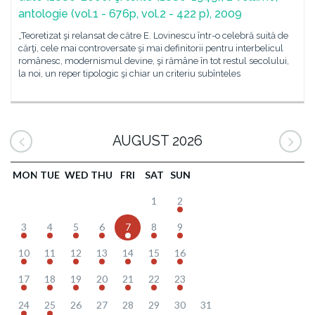
antologie (vol.1 - 676p, vol.2 - 422 p), 2009
„Teoretizat şi relansat de către E. Lovinescu într-o celebră suită de
cărţi, cele mai controversate şi mai definitorii pentru interbelicul
românesc, modernismul devine, şi rămâne în tot restul secolului,
la noi, un reper tipologic şi chiar un criteriu subînteles
AUGUST 2026
MON
TUE
WED
THU
FRI
SAT
SUN
1
2
3
4
5
6
7
8
9
10
11
12
13
14
15
16
17
18
19
20
21
22
23
24
25
26
27
28
29
30
31