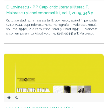
E. Lovinescu - P.P. Carp, critic literar şi literat. T.
Maiorescu şi contemporanii lui, vol. I, 2009, 346 p.
Ciclul de studii junimiste ale lui E. Lovinescu, apărut în perioada
1940-1944, cuprinde volumele: monografia T. Maiorescu (două
volume, 1940), P. P. Carp, critic literar şi literat (1941), T. Maiorescu
şi contemporanii lui (două volume, 1943-1944) şi T. Maiorescu