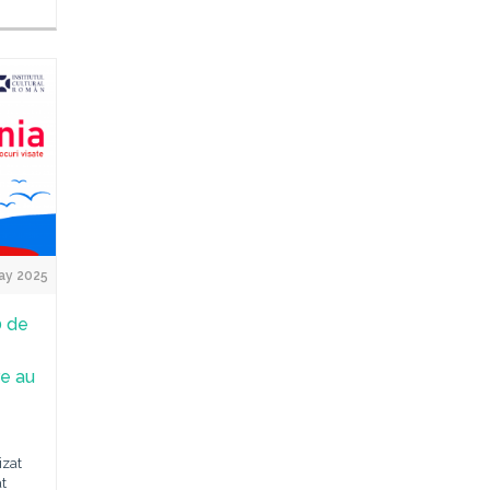
ay 2025
0 de
re au
izat
t