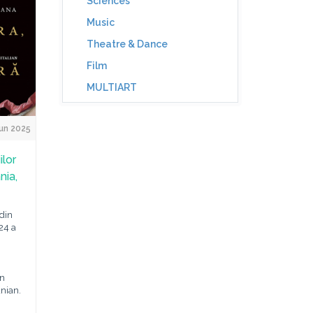
Sciences
Music
Theatre & Dance
Film
MULTIART
un 2025
ilor
nia,
 din
24 a
in
nian.