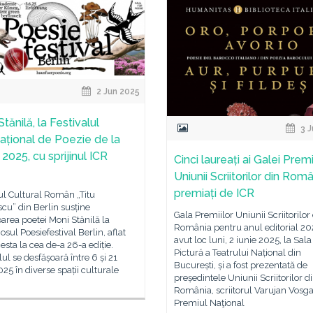
2 Jun 2025
tănilă, la Festivalul
3 J
național de Poezie de la
 2025, cu sprijinul ICR
Cinci laureați ai Galei Premi
Uniunii Scriitorilor din Româ
premiați de ICR
tul Cultural Român „Titu
cu” din Berlin susține
Gala Premiilor Uniunii Scriitorilor
parea poetei Moni Stănilă la
România pentru anul editorial 20
iosul Poesiefestival Berlin, aflat
avut loc luni, 2 iunie 2025, la Sala
esta la cea de-a 26-a ediție.
Pictură a Teatrului Național din
lul se desfășoară între 6 și 21
București, și a fost prezentată de
025 în diverse spații culturale
președintele Uniunii Scriitorilor d
România, scriitorul Varujan Vosga
Premiul Naţional