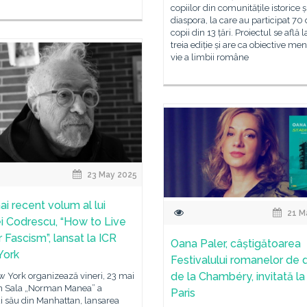
copiilor din comunitățile istorice ș
diaspora, la care au participat 70
copii din 13 țări. Proiectul se află l
treia ediție și are ca obiective me
vie a limbii române
23 May 2025
ai recent volum al lui
21 M
i Codrescu, “How to Live
 Fascism”, lansat la ICR
Oana Paler, câștigătoarea
York
Festivalului romanelor de 
de la Chambéry, invitată la
 York organizează vineri, 23 mai
în Sala „Norman Manea” a
Paris
i său din Manhattan, lansarea