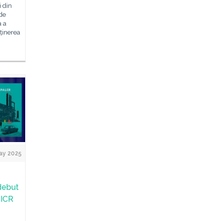
i din
 de
a a
nținerea
ay 2025
debut
 ICR