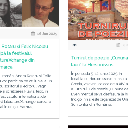
16 Jun 2025
4 J
 Rotaru și Felix Nicolau
ipă la festivalul
Turnirul de poezie „Cunun
atureXchange din
lauri”, la Hersonissos
marca
În perioada 5–12 iunie 2025, în
rii români Andra Rotaru și Felix
localitatea Hersonissos din insula 
 vor participa pe 20 iunie la un
Grecia, va avea loc cea de-a XIV-a
cu scriitorul și editorul Vagn
a Turnirului de poezie „Cununa de 
i scriitoarea Flavia Teoc, în
Evenimentul se va desfășura la h
festivalului internațional de
Indigo Inn și este organizat de U
ură LiteratureXchange, care are
Scriitorilor din România,
al în orașul Aarhus,