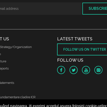
SUBSCRI
T US
LATEST TWEETS
Strategy/Organization
FOLLOW US ON TWITTER
m
FOLLOW US
cture
reports
tatements
fundamentare cladire ICR
uând navigarea, iți exprimi acordul asupra folosirii cookie-urilor