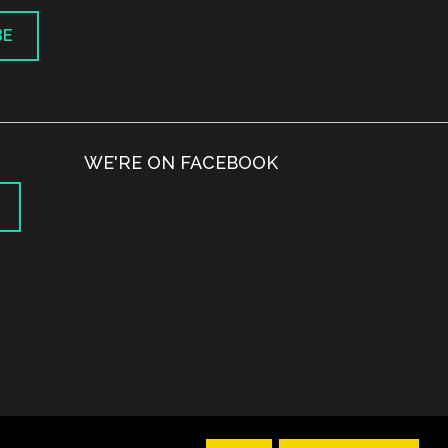
BE
WE'RE ON FACEBOOK
.