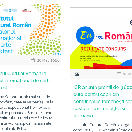
26 May 2025
utul Cultural Român la
26 M
ul internațional de carte
ICR anunță premii de 3.60
fest
euro pentru copiii din
ia Salonului internațional de
comunitățile românești ca
ookfest, care se va desfășura la
xul Expozițional Romexpo din
câștigat concursul„Eu și
ti în perioada 28 mai - 1 iunie
România”
nstitutul Cultural Român invită
orii la workshop-uri, lansări ale
Institutul Cultural Român a organ
pariții ale Editurii
concursul „Eu și România” dedica