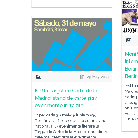
Moni S
Inter
Berlin
Berlin
29 May 2025
Institu
ICR la Târgul de Carte de la
Maiores
partici
Madrid: stand de carte și 17
prestig
evenimente în 17 zile
anul ac
Festiva
În perioada 30 mai–15 iunie 2025,
iunie 2
România va fi reprezentată cu un stand
național și 17 evenimente literare la
Târgul de Carte de la Madrid, unul dintre
cele mai prestigioase evenimente