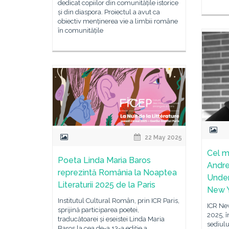
dedicat copiilor din comunitățile istorice
și din diaspora. Proiectul a avut ca
obiectiv menținerea vie a limbii române
în comunitățile
22 May 2025
Cel m
Poeta Linda Maria Baros
Andre
reprezintă România la Noaptea
Under
Literaturii 2025 de la Paris
New 
Institutul Cultural Român, prin ICR Paris,
ICR New
sprijină participarea poetei,
2025, 
traducătoarei și eseistei Linda Maria
sediulu
Baros la cea de-a 13-a ediție a