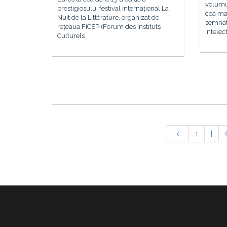
volumu
prestigiosului festival internațional La
cea mai
Nuit de la Littérature, organizat de
semnată
rețeaua FICEP (Forum des Instituts
intelec
Culturels
1
|