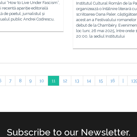
lui “How to Live Under Fascism”,
Institutul Cultural Român de la Pa
 recentă apariție editorială
organizează o întâlnire literară cu
 de poetul, jurnalistul și
scriitoarea Oana Paler, câștigătoa
tualul public Andrei Codrescu,
acest an a Festivalului romanelor
debut de la Chambéry. Eveniment
loc luni, 26 mai 2025, între orele 
20:00, la sediul Institutului
6
7
8
9
10
11
12
13
14
15
16
|
13
Subscribe to our Newsletter.