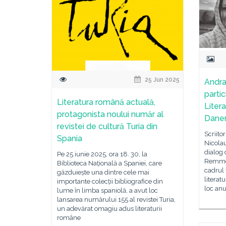
25 Jun 2025
Andra
partic
Literatura română actuală,
Liter
protagonista noului număr al
Dane
revistei de cultură Turia din
Scriito
Spania
Nicolau
dialog 
Pe 25 iunie 2025, ora 18. 30, la
Remme ș
Biblioteca Națională a Spaniei, care
cadrul 
găzduiește una dintre cele mai
literat
importante colecții bibliografice din
loc anu
lume în limba spaniolă, a avut loc
lansarea numărului 155 al revistei Turia,
un adevărat omagiu adus literaturii
române