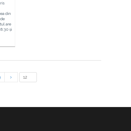
ris
rea din
 de
ul are
18:30 și
9