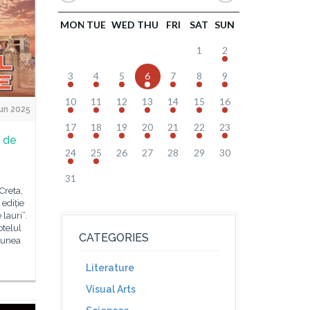
MON
TUE
WED
THU
FRI
SAT
SUN
1
2
3
4
5
6
7
8
9
10
11
12
13
14
15
16
un 2025
17
18
19
20
21
22
23
a de
24
25
26
27
28
29
30
31
Creta,
 ediție
lauri”.
otelul
CATEGORIES
niunea
Literature
Visual Arts