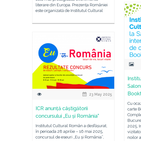
literare din Europa. Prezența României
este organizată de Institutul Cultural
Instit
Salon
Book
23 May 2025
Cu ocaz
ICR anunță câștigătorii
carte B
Comple
concursului „Eu și România”
Bucureș
Institutul Cultural Român a desfășurat,
2025, I
în perioada 28 aprilie – 16 mai 2025,
vizitat
concursul de eseuri „Eu și România”,
noilor a