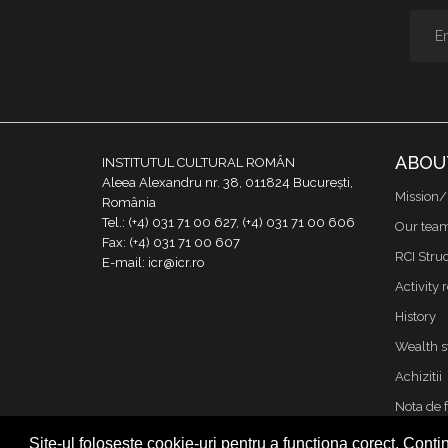
ABOU
INSTITUTUL CULTURAL ROMÂN
Aleea Alexandru nr. 38, 011824 București,
Mission/
România
Tel.: (+4) 031 71 00 627, (+4) 031 71 00 606
Our tea
Fax: (+4) 031 71 00 607
RCI Stru
E-mail: icr@icr.ro
Activity 
History
Wealth s
Achizitii
Nota de 
Contact
Site-ul folosește cookie-uri pentru a funcționa corect. Contin