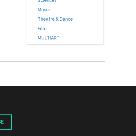
Sciences
Music
Theatre & Dance
Film
MULTIART
BE