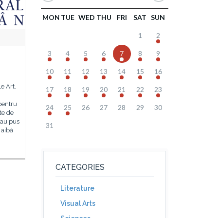
MON
TUE
WED
THU
FRI
SAT
SUN
1
2
3
4
5
6
7
8
9
10
11
12
13
14
15
16
e Art.
17
18
19
20
21
22
23
pentru
24
25
26
27
28
29
30
te de
sau pus
31
 aibă
CATEGORIES
Literature
Visual Arts