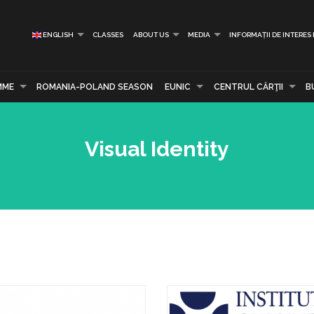
ENGLISH
CLASSES
ABOUT US
MEDIA
INFORMAȚII DE INTERES
MME
ROMANIA-POLAND SEASON
EUNIC
CENTRUL CĂRŢII
B
Visual Identity