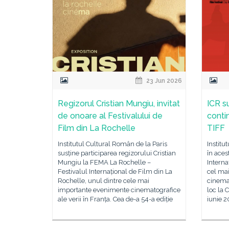
23 Jun 2026
Regizorul Cristian Mungiu, invitat
ICR s
de onoare al Festivalului de
conti
Film din La Rochelle
TIFF
Institutul Cultural Român de la Paris
Institu
susține participarea regizorului Cristian
în aces
Mungiu la FEMA La Rochelle –
Interna
Festivalul Internațional de Film din La
cel ma
Rochelle, unul dintre cele mai
cinema
importante evenimente cinematografice
loc la 
ale verii în Franța. Cea de-a 54-a ediție
iunie 2