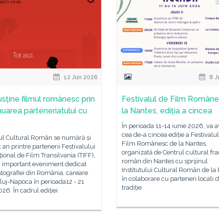
12 Jun 2026
8 J
usține filmul românesc prin
Festivalul de Film Român
nuarea parteneriatului cu
la Nantes, ediția a cincea
În perioada 11-14 iunie 2026, va a
cea de-a cincea ediție a Festivalu
tul Cultural Român se numără și
Film Românesc de la Nantes,
t an printre partenerii Festivalului
organizată de Centrul cultural fr
țional de Film Transilvania (TIFF),
român din Nantes cu sprijinul
i important eveniment dedicat
Institutului Cultural Român de la 
tografiei din România, careare
în colaborare cu parteneri locali 
Cluj-Napoca în perioada12 - 21
tradiție
026. În cadrul ediției