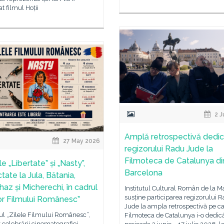
at filmul Hoții
2 J
Amplă retrospectivă dedi
27 May 2026
regizorului Radu Jude la
Filmoteca de Catalunya di
e „Libertate” și „Nasty”,
Barcelona
tate la Jula, Bătania,
haz și Micherechi, în cadrul
Institutul Cultural Român de la M
susține participarea regizorului 
lor Filmului Românesc”
Jude la ampla retrospectivă pe c
ul „Zilele Filmului Românesc”,
Filmoteca de Catalunya i-o dedică
 celebrării cinematografiei