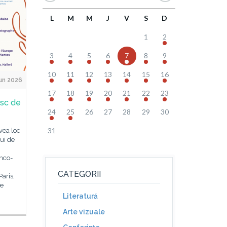
L
M
M
J
V
S
D
1
2
3
4
5
6
7
8
9
10
11
12
13
14
15
16
un 2026
17
18
19
20
21
22
23
esc de
24
25
26
27
28
29
30
31
vea loc
lui de
anco-
CATEGORII
Paris,
de
Literatură
Arte vizuale