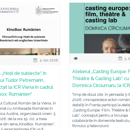
5 J
4 Jun 2026
Atelierul „Casting Europe: F
 „Hoții de subiecte“, în
Théâtre & Casting Lab”, cu
 lui Tudor Petremarin,
Domnica Cîrciumaru, la ICR
tat la ICR Viena în cadrul
box: Rumänien“
Timp de două zile, în perioada 5-6
2026, cincisprezece actori român
tul Cultural Român de la Viena, în
stabiliți în Franța participă la ateli
eriat cu Ambasada României în
„Casting Europe: Film, Théâtre & 
ca Austria, organizează vineri, 5
Lab”, conceput pentru a încuraja
026, de la ora 19. 00, a treia
colaborările în domeniile teatrului
ie din seria„KinoBox: Rumänien“.
filmului și televiziunii
ul reprezentanței ICR va fi