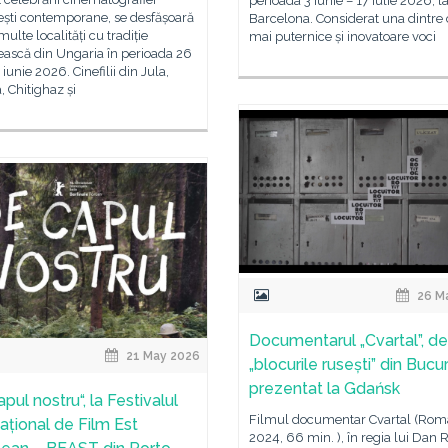
perioada 3 iunie – 17 iulie 2026, l
ști contemporane, se desfășoară
Barcelona. Considerat una dintre 
multe localități cu tradiție
mai puternice și inovatoare voci
ască din Ungaria în perioada 26
 iunie 2026. Cinefilii din Jula,
, Chitighaz și
26 M
Documentarul „Cvartal”, d
21 May 2026
„blocurile rusești” din Bucur
prezentat la Gdańsk
pul nostru“, la Festivalul
Filmul documentar Cvartal (Rom
național de Film Est
2024, 66 min. ), în regia lui Dan