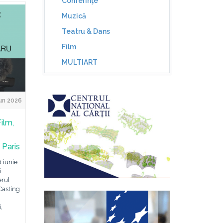
Conferinţe
Muzică
Teatru & Dans
Film
MULTIART
un 2026
ilm,
 Paris
 iunie
i
erul
Casting
,