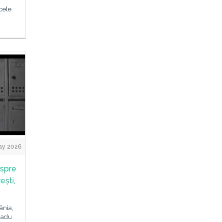
a
cele
ay 2026
espre
ești,
ânia,
 Radu