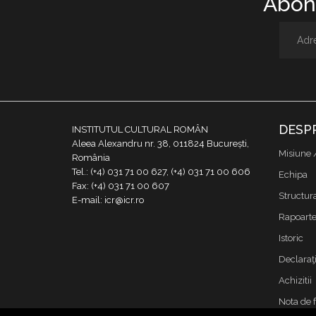
Abone
DESP
INSTITUTUL CULTURAL ROMÂN
Aleea Alexandru nr. 38, 011824 București,
Misiune 
România
Tel.: (+4) 031 71 00 627, (+4) 031 71 00 606
Echipa
Fax: (+4) 031 71 00 607
Structur
E-mail: icr@icr.ro
Rapoarte 
Istoric
Declaraţi
Achizitii
Nota de 