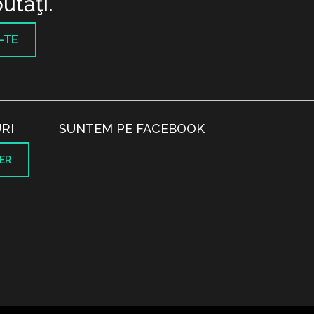
utăţi.
-TE
RI
SUNTEM PE FACEBOOK
ER