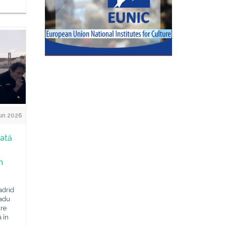
un 2026
cată
n
adrid
Radu
are
 în