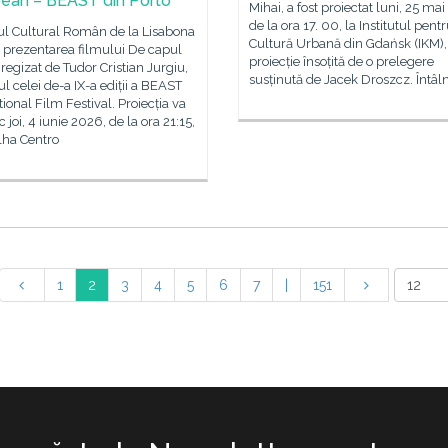
ean – BEAST din Porto
Mihai, a fost proiectat luni, 25 ma
de la ora 17. 00, la Institutul pent
tul Cultural Român de la Lisabona
Cultură Urbană din Gdańsk (IKM),
ă prezentarea filmului De capul
proiecție însoțită de o prelegere
 regizat de Tudor Cristian Jurgiu,
susținută de Jacek Droszcz. Întâl
ul celei de-a IX-a ediții a BEAST
tional Film Festival. Proiecția va
c joi, 4 iunie 2026, de la ora 21:15,
lha Centro
1
2
3
4
5
6
7
|
151