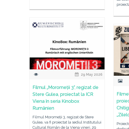
proiect
29 May 2026
Filmul „Moromeții 3”, regizat de
Filmel
Stere Gulea, proiectat la ICR
proiec
Viena în seria Kinobox
Chitig
Rumänien
„Zile
Filmul Moromeții 3, regizat de Stere
Gulea, va fi proiectat la sediul Institutului
Proiect
Cultural Român de la Viena vineri, 29
dedicat