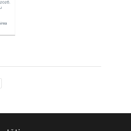
i 2026,
ru
nirea