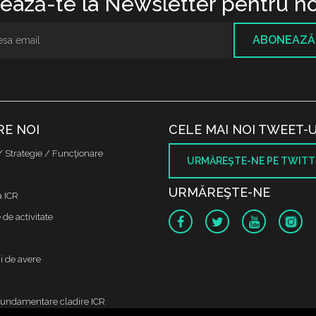
ază-te la Newsletter pentru no
ABONEAZĂ
RE NOI
CELE MAI NOI TWEET-U
/ Strategie / Funcţionare
URMĂREŞTE-NE PE TWITT
URMĂREŞTE-NE
a ICR
de activitate
i de avere
fundamentare cladire ICR