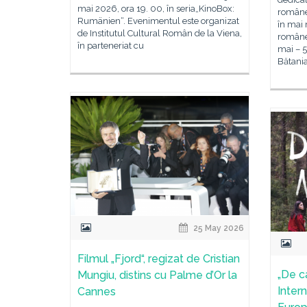
mai 2026, ora 19. 00, în seria„KinoBox:
române
Rumänien“. Evenimentul este organizat
în mai 
de Institutul Cultural Român de la Viena,
române
în parteneriat cu
mai – 5
Bătania
25 May 2026
Filmul „Fjord“, regizat de Cristian
„De ca
Mungiu, distins cu Palme d’Or la
Inter
Cannes