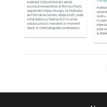
Europ
Institutul Cultural Român salută
succesul extraordinar al filmului Fjord,
Institu
regizat de Cristian Mungiu, la Festivalul
sprijin
de Film de la Cannes, ediția 2026, unde
nostru,
a fost distins cu Palme d’Or în urma
în cadr
votului juriului, marcând un moment
Interna
istoric în cinematografia românească.
avea lo
la Bata