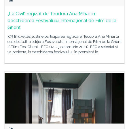
„La Civil” regizat de Teodora Ana Mihai, în
deschiderea Festivalului Internațional de Film de la
Ghent
ICR Bruxelles susține participarea regizoarei Teodora Ana Mihai la
cea de a 48-a ediție a Festivalului Internaţional de Film de la Ghent
/ Film Fest Ghent - FFG (12-23 octombrie 2021). FFG a selectat și
va proiecta, în deschiderea festivalului, în premieră în