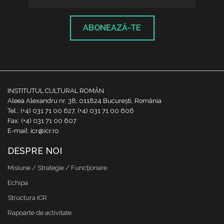
ABONEAZĂ-TE
INSTITUTUL CULTURAL ROMÂN
Aleea Alexandru nr. 38, 011824 București, România
Tel.: (+4) 031 71 00 627, (+4) 031 71 00 606
Fax: (+4) 031 71 00 607
E-mail: icr@icr.ro
DESPRE NOI
Misiune / Strategie / Funcţionare
Echipa
Structura ICR
Rapoarte de activitate