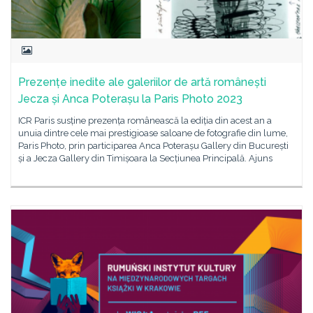
Prezențe inedite ale galeriilor de artă românești
Jecza și Anca Poterașu la Paris Photo 2023
ICR Paris susține prezența românească la ediția din acest an a
unuia dintre cele mai prestigioase saloane de fotografie din lume,
Paris Photo, prin participarea Anca Poterașu Gallery din București
și a Jecza Gallery din Timișoara la Secțiunea Principală. Ajuns