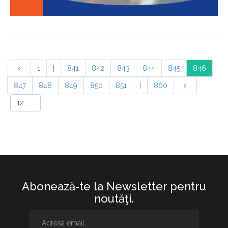
1
|
841
842
843
844
845
846
847
848
849
850
851
|
860
Abonează-te la Newsletter pentru
noutăţi.