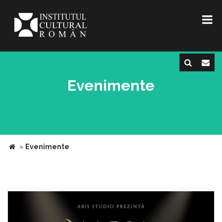
Evenimente
»
Evenimente