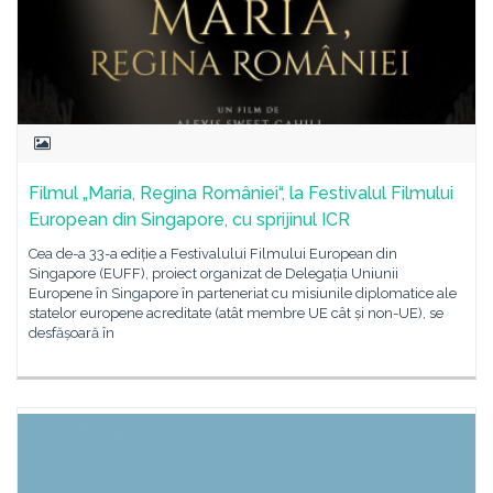
Filmul „Maria, Regina României“, la Festivalul Filmului
European din Singapore, cu sprijinul ICR
Cea de-a 33-a ediție a Festivalului Filmului European din
Singapore (EUFF), proiect organizat de Delegația Uniunii
Europene în Singapore în parteneriat cu misiunile diplomatice ale
statelor europene acreditate (atât membre UE cât și non-UE), se
desfășoară în