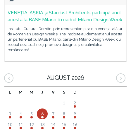
VENEȚIA. AȘKIA și Stardust Architects participă anul
acesta la BASE Milano, în cadrul Milano Design Week
Institutul Cultural Român, prin reprezentanța sa din Veneția, alături
de Romanian Design Week și The Institute au demarat anul acesta
un parteneriat cu BASE Milano, parte din Milano Design Week, cu
scopul de a susține și promova designul și creativitatea
românească
AUGUST 2026
L
M
M
J
V
S
D
1
2
3
4
5
6
7
8
9
10
11
12
13
14
15
16