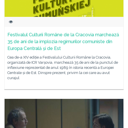
Festivalul Culturii Române de la Cracovia marchează
35 de ani de la implozia regimurilor comuniste din
Europa Centrală și de Est
Cea de-a XIV ediție a Festivalului Culturii Române la Cracovia,
organizată de ICR Varșovia, marchează 35 de ani de la punctul de
inflexiune reprezentat de anul 1989 în istoria recentă a Europei
Centrale și de Est. Dinspre prezent, privim la cei care au avut
curajul