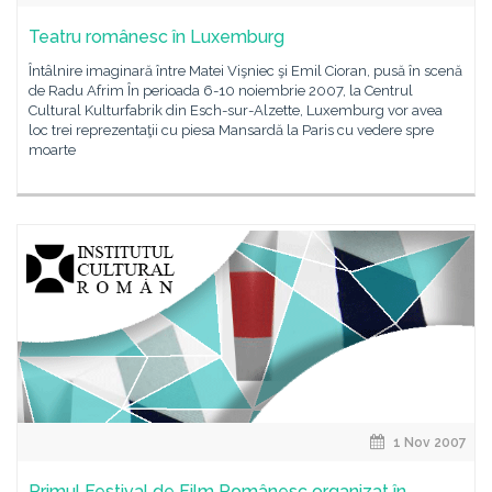
Teatru românesc în Luxemburg
Întâlnire imaginară între Matei Vişniec şi Emil Cioran, pusă în scenă
de Radu Afrim În perioada 6-10 noiembrie 2007, la Centrul
Cultural Kulturfabrik din Esch-sur-Alzette, Luxemburg vor avea
loc trei reprezentaţii cu piesa Mansardă la Paris cu vedere spre
moarte
1 Nov 2007
Primul Festival de Film Românesc organizat în