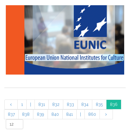
1
|
831
832
833
834
835
836
837
838
839
840
841
|
860