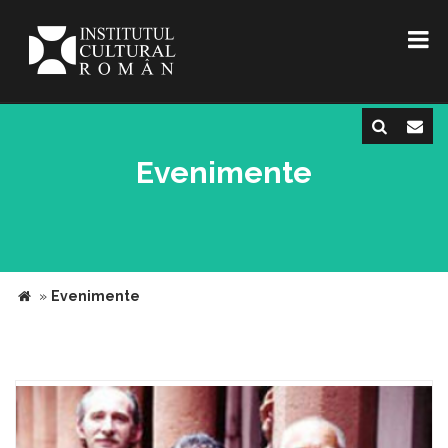
Evenimente
»
Evenimente