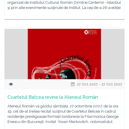
organizat de Institutul Cultural Român Dimitrie Cantemir –İstanbul
şi prin alte evenimente susţinute de Institut. La cea de-a 26-a ediţie
27 Oct 2007 - 27 Oct 2007
Cvartetul Belcea revine la Ateneul Român
Ateneul Român va găzdui sâmbătă, 27 octombrie 2007, de la ora
19, cel de-al treilea recital susţinut de Cvartetul Belcea în cadrul
rezidenţei prestigioasei formaţii londoneze la Filarmonica George
Enescu din Bucureşti. Invitat: Yovan Markovitch, violoncelistul