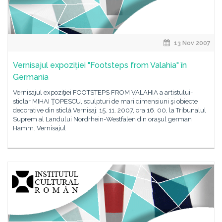
13 Nov 2007
Vernisajul expoziţiei "Footsteps from Valahia" în
Germania
Vernisajul expoziţiei FOOTSTEPS FROM VALAHIA a artistului-
sticlar MIHAI ŢOPESCU, sculpturi de mari dimensiuni şi obiecte
decorative din sticlă Vernisaj: 15. 11. 2007, ora 16. 00, la Tribunalul
Suprem al Landului Nordrhein-Westfalen din oraşul german
Hamm. Vernisajul