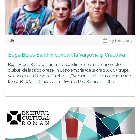
13 Nov 2007
Bega Blues Band în concert la Varşovia şi Cracovia
Bega Blues Band va cânta în două dintre cele mai cunoscute
cluburi de jazz poloneze. În 13 noiembrie (de la ora 20. 00), trupa
va concerta la Varşovia, în clubul „Tygmont, iar în 14 noiembrie (de
la ora 19. 00), la Cracovia, în „Piwnica Pod Baranami. Clubul