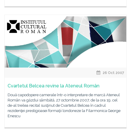
26 Oct 2007
Cvartetul Belcea revine la Ateneul Român
Două capodopere camerale într-o interpretare de marcă Ateneul
Român va găzdui sâmbătă, 27 octombrie 2007, de la ora 19, cel
de-al treilea recital susţinut de Cvartetul Belcea în cadrul
rezidenţei prestigioasei formaţii londoneze la Filarmonica George
Enescu