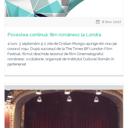
8 Nov 2007
Povestea continuă: film românesc la Londra
4 luni, 3 săptămâni şi 2 zile de Cristian Mungiu ajunge din nou pe
covorul roşu. După succesul de la The Times BFI London Film
Festival, filmul deschide sezonul de film Cinematograful
românesc: o călătorie, organizat de Institutul Cultural Român în
parteneriat