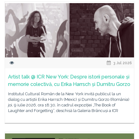
3 Jul 2026
Artist talk @ ICR New York: Despre istorii personale și
memorie colectivă, cu Erika Harrsch și Dumitru Gorzo
Institutul Cultural Român de la New York invită publicul la un
dialog cu artiștii Erika Harrsch (Mexic) și Dumitru Gorzo (România)
joi, 9 iulie 2026, ora 18:30, în cadrul expoziției „The Book of
Laughter and Forgetting“, deschisă la Galeria Brâncuși a ICR