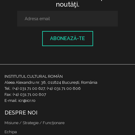
noutăţi.
ABONEAZĂ-TE
INSTITUTUL CULTURAL ROMÂN
Aleea Alexandru nr. 38, 011824 București, România
Tel.: (+4) 031 71 00 627, (+4) 031 71 00 606
Fax: (+4) 031 71 00 607
E-mail: icr@icr.ro
DESPRE NOI
Misiune / Strategie / Funcţionare
Echipa