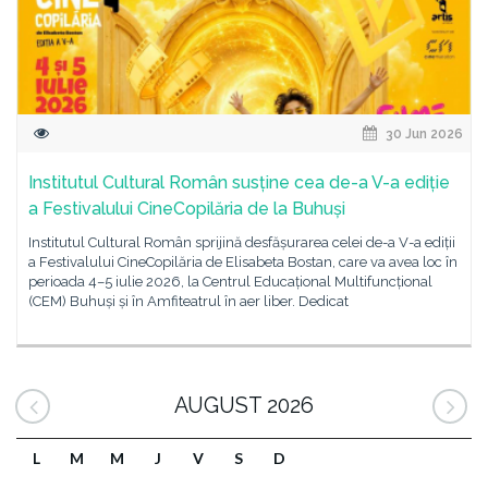
30 Jun 2026
Institutul Cultural Român susține cea de-a V-a ediție
a Festivalului CineCopilăria de la Buhuși
Institutul Cultural Român sprijină desfășurarea celei de-a V-a ediții
a Festivalului CineCopilăria de Elisabeta Bostan, care va avea loc în
perioada 4–5 iulie 2026, la Centrul Educațional Multifuncțional
(CEM) Buhuși și în Amfiteatrul în aer liber. Dedicat
AUGUST 2026
L
M
M
J
V
S
D