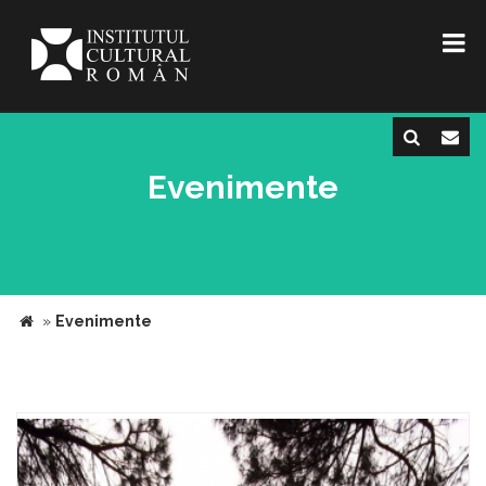
Evenimente
»
Evenimente