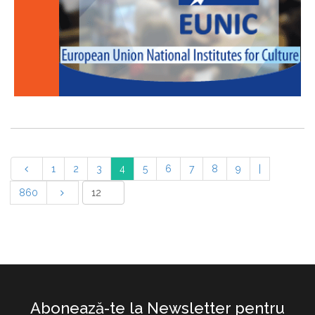
1
2
3
4
5
6
7
8
9
|
860
Abonează-te la Newsletter pentru