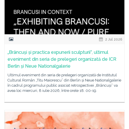
2 Jul 2026
„Brâncuși și practica expunerii sculpturiiˮ, ultimul
eveniment din seria de prelegeri organizată de ICR
Berlin și Neue Nationalgalerie
Ultimul eveniment din seria de prelegeri organizată de Institutul
Cultural Român „Titu Maiorescu” din Berlin și Neue Nationalgalerie
în cadrul programului public asociat retrospectivei „Brâncuși” va
avea loc miercuri, 8 iulie 2026, între orele 18. 00-19.