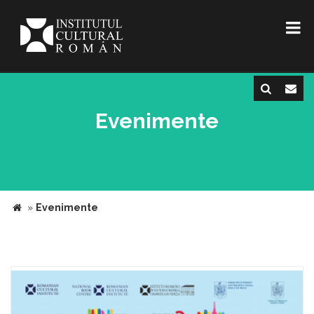
Evenimente
»
Evenimente