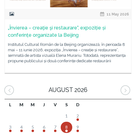
11 May 2026
„Învierea – creaţie şi restaurare”, expoziție și
conferințe organizate la Beijing
Institutul Cultural Român de la Beijing organizează, în perioada 8
mai – 11 iunie 2026, expoziția „Învierea – creație și restaurare”,
semnată de artista vizuală Elena Murariu. Totodată, reprezentanța
propune publicului și două conferințe dedicate restaurării
AUGUST 2026
L
M
M
J
V
S
D
1
2
3
4
5
6
7
8
9