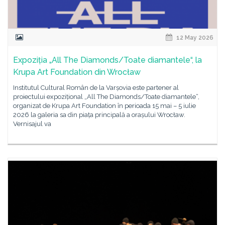
12 May 2026
Expoziția „All The Diamonds/Toate diamantele“, la
Krupa Art Foundation din Wrocław
Institutul Cultural Român de la Varșovia este partener al
proiectului expozițional „All The Diamonds/Toate diamantele“,
organizat de Krupa Art Foundation în perioada 15 mai – 5 iulie
2026 la galeria sa din piața principală a orașului Wrocław.
Vernisajul va