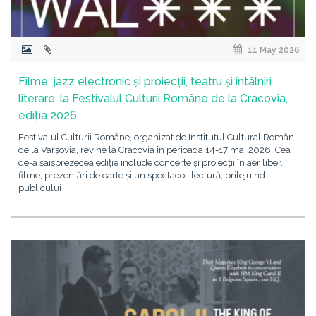
11 May 2026
Filme, jazz electronic și proiecții, teatru și întâlniri
literare, la Festivalul Culturii Române de la Cracovia,
ediția 2026
Festivalul Culturii Române, organizat de Institutul Cultural Român
de la Varșovia, revine la Cracovia în perioada 14-17 mai 2026. Cea
de-a șaisprezecea ediție include concerte și proiecții în aer liber,
filme, prezentări de carte și un spectacol-lectură, prilejuind
publicului