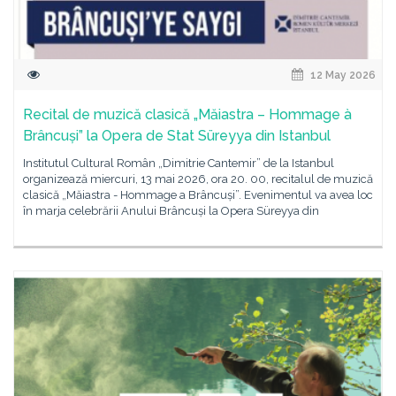
12 May 2026
Recital de muzică clasică „Măiastra – Hommage à
Brâncuși” la Opera de Stat Süreyya din Istanbul
Institutul Cultural Român „Dimitrie Cantemir” de la Istanbul
organizează miercuri, 13 mai 2026, ora 20. 00, recitalul de muzică
clasică „Măiastra - Hommage a Brâncuși”. Evenimentul va avea loc
în marja celebrării Anului Brâncuși la Opera Süreyya din