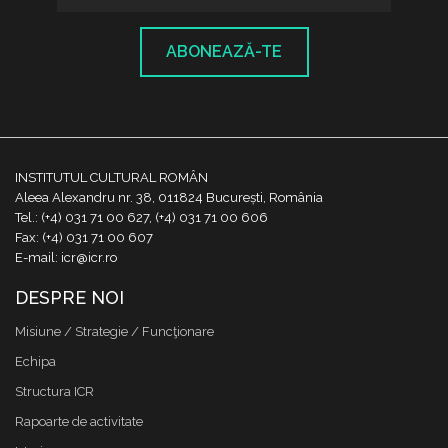
ABONEAZĂ-TE
INSTITUTUL CULTURAL ROMÂN
Aleea Alexandru nr. 38, 011824 București, România
Tel.: (+4) 031 71 00 627, (+4) 031 71 00 606
Fax: (+4) 031 71 00 607
E-mail: icr@icr.ro
DESPRE NOI
Misiune / Strategie / Funcţionare
Echipa
Structura ICR
Rapoarte de activitate