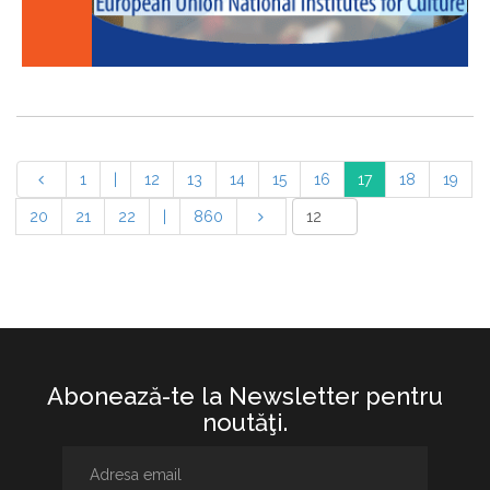
1
|
12
13
14
15
16
17
18
19
20
21
22
|
860
Abonează-te la Newsletter pentru
noutăţi.