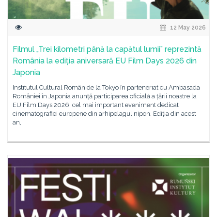
12 May 2026
Filmul „Trei kilometri până la capătul lumii” reprezintă
România la ediția aniversară EU Film Days 2026 din
Japonia
Institutul Cultural Român de la Tokyo în parteneriat cu Ambasada
României în Japonia anunță participarea oficială a țării noastre la
EU Film Days 2026, cel mai important eveniment dedicat
cinematografiei europene din arhipelagul nipon. Ediția din acest
an,